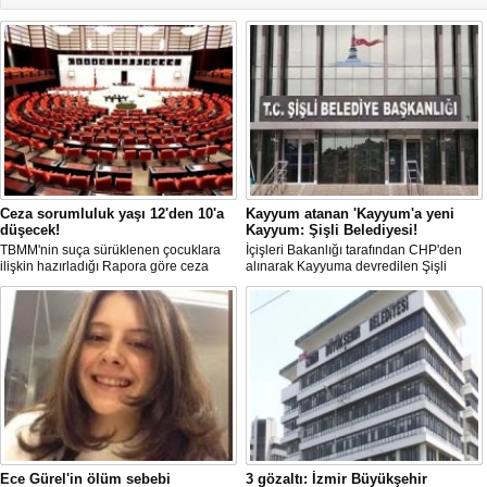
Ceza sorumluluk yaşı 12'den 10'a
Kayyum atanan 'Kayyum'a yeni
düşecek!
Kayyum: Şişli Belediyesi!
TBMM'nin suça sürüklenen çocuklara
İçişleri Bakanlığı tarafından CHP'den
ilişkin hazırladığı Rapora göre ceza
alınarak Kayyuma devredilen Şişli
sorumluluğu yaşının; 12'den 10'a
Belediyesinde bir hafta içinde 2. kez
düşürülmesi planlanıyor.
Kayyum değişti.
Ece Gürel'in ölüm sebebi
3 gözaltı: İzmir Büyükşehir