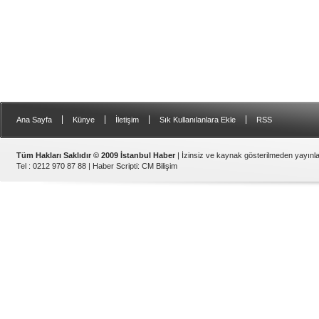
|
|
|
|
Ana Sayfa
Künye
İletişim
Sık Kullanılanlara Ekle
RSS
Tüm Hakları Saklıdır © 2009 İstanbul Haber
| İzinsiz ve kaynak gösterilmeden yayın
Tel : 0212 970 87 88 |
Haber Scripti
:
CM Bilişim