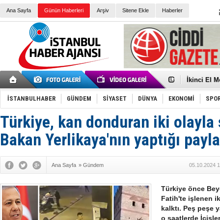
Ana Sayfa
Günün Haberleri
Arşiv
Sitene Ekle
Haberler
Düşük Risk
Türk Voley
Töreninde
İkinci El M
Guguk kuş
Sneaker Ay
İSTANBULHABER
GÜNDEM
SİYASET
DÜNYA
EKONOMİ
SPO
Erkek Spor
Bakmalısın
Tommy Hilf
Türkiye, kan donduran iki olayla 
Yeri
Ceza sorum
Kayyum ata
Bakan Yerlikaya'nın yaptığı payla
Ankara kuli
Kemal Kılı
Erdoğan: “
Ana Sayfa
»
Gündem
05.10.2024 1
'Kurultay D
İtalyan Lis
Ece Gürel'
Türkiye önce Beyo
Fatih'te işlenen i
kalktı. Peş peşe y
o saatlerde İçişle