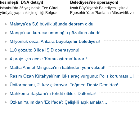
kesinleşti: DNA detayı!
Belediyesi'ne operasyon!
İstanbul'da 36 yaşındaki Ece Gürel,
İzmir Büyükşehir Belediyesi iştiraki
yürüyüş yapmak için gittiği Belgrad
Egeşehir Yapı Planlama Müşavirlik ve
Ormanı'nda 2 Mart 2025'te kayıplara
Teknoloji A.Ş.'ye yönelik 'İhaleye fesat
karıştı. 4 gün sonra sağ bulunan ancak
karıştırma' operasyonu düzenlendi. 4
Malatya’da 5,6 büyüklüğünde deprem oldu!
kaldırıldığı hastanede hayatını
şüpheliden 3'ü; Jandarma ekipleri
kaybeden Ece'nin ölümüyle ilgili
tarafınca gözaltına alındı.
Mango’nun kurucusunun oğlu gözaltına alındı!
soruşturma tamamlanırken, dikkat
çeken detaylar yer aldı.
Milyonluk ceza: Ankara Büyükşehir Belediyesi!
110 gözaltı: 3 ilde IŞİD operasyonu!
4 proje için acele ‘Kamulaştırma’ kararı!
Mattia Ahmet Minguzzi'nin katilinden yeni vukuat!
Rasim Ozan Kütahyalı'nın lüks araç vurgunu: Polis koruması…!
Üniformasını, 2. kez çıkarıyor: Teğmen Deniz Demirtaş!
Mahkeme Başkanı’nı tehdit ettiler: Daltonlar!
Özkan Yalım’dan ‘Ek İfade’: Çelişkili açıklamalar…!