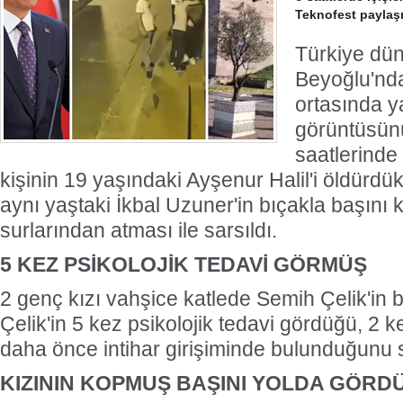
Teknofest paylaşı
Türkiye dün
Beyoğlu'nda
ortasında ya
görüntüsün
saatlerinde
kişinin 19 yaşındaki Ayşenur Halil'i öldürdü
aynı yaştaki İkbal Uzuner'in bıçakla başını 
surlarından atması ile sarsıldı.
5 KEZ PSİKOLOJİK TEDAVİ GÖRMÜŞ
2 genç kızı vahşice katlede Semih Çelik'in 
Çelik'in 5 kez psikolojik tedavi gördüğü, 2
daha önce intihar girişiminde bulunduğunu s
KIZININ KOPMUŞ BAŞINI YOLDA GÖRD