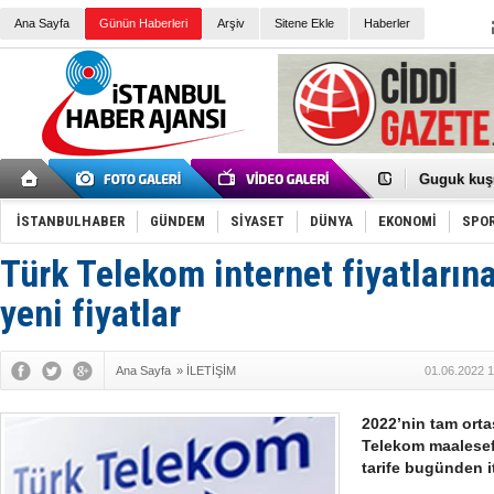
Ana Sayfa
Günün Haberleri
Arşiv
Sitene Ekle
Haberler
Türk Voley
Töreninde
İkinci El M
Guguk kuş
Sneaker Ay
Erkek Spor
İSTANBULHABER
GÜNDEM
SİYASET
DÜNYA
EKONOMİ
SPO
Bakmalısın
Tommy Hilf
Yeri
Ceza sorum
Türk Telekom internet fiyatlarına
Kayyum ata
Ankara kuli
yeni fiyatlar
Kemal Kılı
Erdoğan: “
'Kurultay D
Ana Sayfa
»
İLETİŞİM
01.06.2022 1
İtalyan Lis
Ece Gürel'
3 gözaltı:
2022’nin tam ortas
Telekom maalesef 
tarife bugünden i