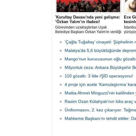
'Kurultay Davası'nda yeni gelişme:
Ece Gü
‘Özkan Yalım’ın ifadesi!
kesinl
Görevinden uzaklaştırılan Uşak
İstanbu
Belediye Başkanı Özkan Yalım'ın verdiği
yürüyüş
son ek ifade 'Kurultay' davası dosyasına
Ormanı'
girdi.
karıştı
‘Çağla Tuğaltay’ cinayeti: Şüphelinin 
kaldırı
Malatya’da 5,6 büyüklüğünde deprem
kaybede
soruşt
Mango’nun kurucusunun oğlu gözaltın
çeken d
Milyonluk ceza: Ankara Büyükşehir Be
110 gözaltı: 3 ilde IŞİD operasyonu!
4 proje için acele ‘Kamulaştırma’ kara
Mattia Ahmet Minguzzi'nin katilinden 
Rasim Ozan Kütahyalı'nın lüks araç 
Üniformasını, 2. kez çıkarıyor: Teğm
Mahkeme Başkanı’nı tehdit ettiler: Da