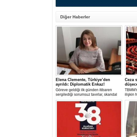
Diğer Haberler
Elena Clemente, Türkiye’den
Ceza s
ayrıldı: Diplomatik Enkaz!
düşec
Göreve geldiği ilk günden itibaren
TBMM'n
sergilediği sorumsuz tavırlar, skandal
ilişkin
kararlar ve özellikle Türk öğrencilere
sorumlu
uyguladığı vize ambargosuyla tepkilerin
düşürül
odağında olan İtalya’nın İstanbul
Başkonsolosu Elena Clemente’nin
Türkiye’deki görevi nihayet sona erdi.