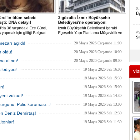
Sa
Üç
rel'in ölüm sebebi
3 gözaltı: İzmir Büyükşehir
eşti: DNA detayı!
Belediyesi'ne operasyon!
l'da 36 yaşındaki Ece Gürel,
İzmir Büyükşehir Belediyesi iştiraki
Ay
 yapmak için gittiği Belgrad
Egeşehir Yapı Planlama Müşavirlik ve
Sı
nda 2 Mart 2025'te kayıplara
Teknoloji A.Ş.'ye yönelik 'İhaleye fesat
. 4 gün sonra sağ bulunan ancak
karıştırma' operasyonu düzenlendi. 4
mezarı açıldı!
20 Mayıs 2026 Çarşamba 11:00
ldığı hastanede hayatını
şüpheliden 3'ü; Jandarma ekipleri
 oldu!
n Ece'nin ölümüyle ilgili
tarafınca gözaltına alındı.
20 Mayıs 2026 Çarşamba 10:00
Ad
urma tamamlanırken, dikkat
a alındı!
20 Mayıs 2026 Çarşamba 09:00
‘A
etaylar yer aldı.
lediyesi!
19 Mayıs 2026 Salı 16:00
VİD
19 Mayıs 2026 Salı 15:30
Me
Te
rı!
19 Mayıs 2026 Salı 15:00
yeni vukuat!
19 Mayıs 2026 Salı 14:30
El
vurgunu: Polis koruması…!
19 Mayıs 2026 Salı 13:00
En
en Deniz Demirtaş!
19 Mayıs 2026 Salı 12:30
M
ltonlar!
19 Mayıs 2026 Salı 11:30
Ba
Ka