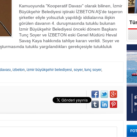
Kamuoyunda "Kooperatif Davası" olarak bilinen, İzmir
Büyükşehir Belediyesi iştiraki İZBETON AŞ'de taşeron
şirketler eliyle yolsuzluk yapıldığı iddialarına ilişkin
Tür
görülen davanın 4. duruşmasında tutuklu bulunan
İzmir Büyükşehir Belediyesi önceki dönem Başkanı
Tunç Soyer ve İZBETON eski Genel Müdürü Heval
En
Savaş Kaya hakkında tahliye kararı verildi. Soyer ve
şturmasında tutuklu yargılandıkları gerekçesiyle tutukluluk
 davası
,
izbeton
,
izmir büyükşehir belediyesi
,
soyer
,
tunç soyer
,
FOT