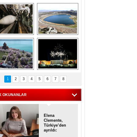
Askeri gemi 
Kapadokya'nın 
zarlığındaki terk 
'kalbi' Narlıgöl 
dilmiş gemilerin 
ilkbaharda bir başka 
etkileyici 
güzel
görüntüleri
iyaretçisiz kalan 
Haftanın 
Akdamar Adası 
fotoğrafları
1
2
3
4
5
6
7
8
dem çiçekleri ile 
örsel bir güzellik
K OKUNANLAR
Elena
Clemente,
Türkiye’den
ayrıldı:
Diplomatik