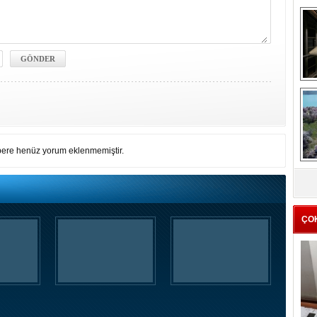
me
e
ere henüz yorum eklenmemiştir.
Z
ba
g
ÇO