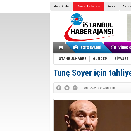
Ana Sayfa
Günün Haberleri
Arşiv
Siten
İSTANBULHABER
GÜNDEM
SİYASET
Tunç Soyer için tahli
Ana Sayfa
»
Gündem