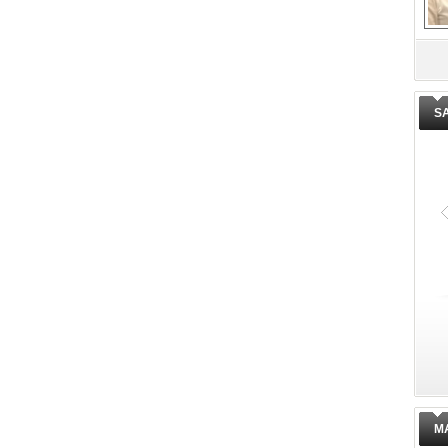
De
ge
S
M