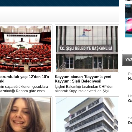
YA
Re
orumluluk yaşı 12'den 10'a
Kayyum atanan 'Kayyum'a yeni
Ha
ek!
Kayyum: Şişli Belediyesi!
in suça sürüklenen çocuklara
İçişleri Bakanlığı tarafından CHP'den
 hazırladığı Rapora göre ceza
alınarak Kayyuma devredilen Şişli
luğu yaşının; 12'den 10'a
Belediyesinde bir hafta içinde 2. kez
Ha
mesi planlanıyor.
Kayyum değişti.
Ga
Se
De