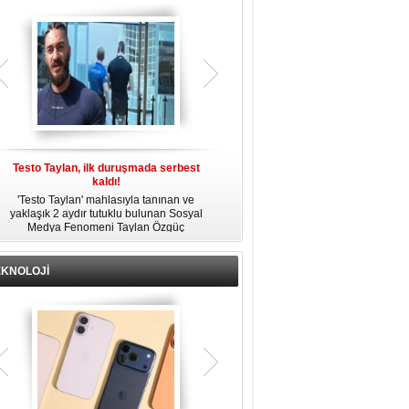
gözaltına alındı.
Testo Taylan, ilk duruşmada serbest
'Çay Tutuklusu’ Yusuf Güney, tahliye
kaldı!
edildi!
'Testo Taylan' mahlasıyla tanınan ve
Bir yayında 'Ayahuska' isimli çayı
yaklaşık 2 aydır tutuklu bulunan Sosyal
özendirdiği ifadeler kullandığı
s
Medya Fenomeni Taylan Özgüç
gerekçesiyle tutuklanan şarkıcı Yusuf
Danyıldız, çıktığı ilk duruşmada serbest
Güney, 'Ev Hapsi' şartıyla serbest
bırakıldı.
bırakıldı.
EKNOLOJİ