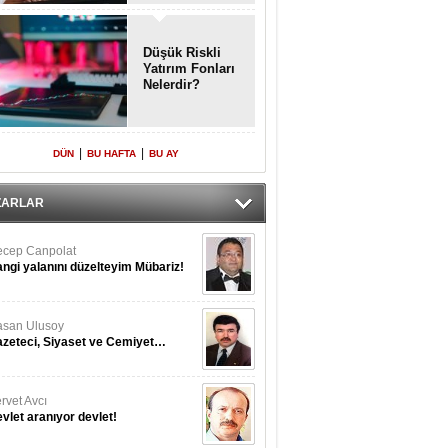
Enkaz!
Düşük Riskli
Yatırım Fonları
Nelerdir?
|
|
DÜN
BU HAFTA
BU AY
ZARLAR
cep Canpolat
ngi yalanını düzelteyim Mübariz!
san Ulusoy
zeteci, Siyaset ve Cemiyet…
rvet Avcı
vlet aranıyor devlet!