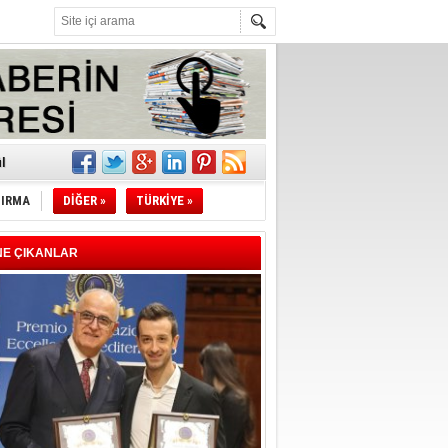
z!
l
TIRMA
DİĞER »
TÜRKİYE »
li
sındaki
NE ÇIKANLAR
esi!
desi!