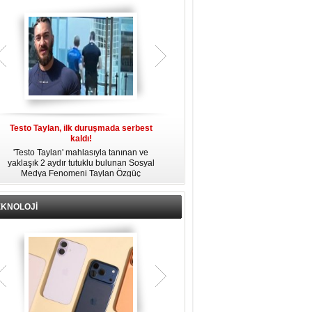
gözaltına alındı.
Testo Taylan, ilk duruşmada serbest
'Çay Tutuklusu’ Yusuf Güney, tahliye
kaldı!
edildi!
'Testo Taylan' mahlasıyla tanınan ve
Bir yayında 'Ayahuska' isimli çayı
yaklaşık 2 aydır tutuklu bulunan Sosyal
özendirdiği ifadeler kullandığı
s
Medya Fenomeni Taylan Özgüç
gerekçesiyle tutuklanan şarkıcı Yusuf
Danyıldız, çıktığı ilk duruşmada serbest
Güney, 'Ev Hapsi' şartıyla serbest
bırakıldı.
bırakıldı.
EKNOLOJİ