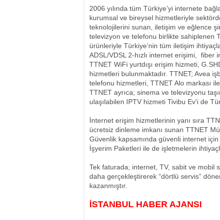
2006 yılında tüm Türkiye’yi internete ba
kurumsal ve bireysel hizmetleriyle sektör
teknolojilerini sunan, iletişim ve eğlence şir
televizyon ve telefonu birlikte sahiplenen 
ürünleriyle Türkiye’nin tüm iletişim ihtiyaç
ADSL/VDSL 2-hızlı internet erişimi, fiber int
TTNET WiFi yurtdışı erişim hizmeti, G.SH
hizmetleri bulunmaktadır. TTNET; Avea işb
telefonu hizmetleri, TTNET Alo markası ile 
TTNET ayrıca; sinema ve televizyonu taşı
ulaşılabilen IPTV hizmeti Tivibu Ev'i de T
İnternet erişim hizmetlerinin yanı sıra TTN
ücretsiz dinleme imkanı sunan TTNET Müzi
Güvenlik kapsamında güvenli internet için
İşyerim Paketleri ile de işletmelerin ihtiya
Tek faturada; internet, TV, sabit ve mobil 
daha gerçekleştirerek “dörtlü servis” dönemi
kazanmıştır.
İSTANBUL HABER AJANSI