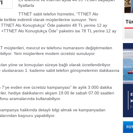
fiyatlarla
TTNET sabit telefon hizmetini, “TTNET Alo
birlikte indirimli olarak müşterilerine sunuyor. Yeni
Tür
TTNET Alo Konuştukça” Öde paketini 48 TL yerine 12 ay
 +TTNET Alo Konuştukça Öde” paketini ise 78 TL yerine 12 ay
En
müşterileri, mevcut ev telefonu numarasını değiştirmeden
liyor. Yeni müşterilere modem ücretsiz sunuluyor.
an yöne ve konuşulan süreye bağlı olarak ücretlendiriliyor.
ve uluslararası 1. kademe sabit telefon görüşmelerinin dakikasına
’ye evden eve ücretsiz kampanyası” ile aylık 3.000 dakika
iler, hediye dakikalarını akşam 19.00 ile sabah 07.00 saatleri
lefonu aramalarında kullanabiliyor.
an kampanya hakkında detaylı bilgi almak ve kampanyadan
larından başvuru yapabiliyor.
FOT