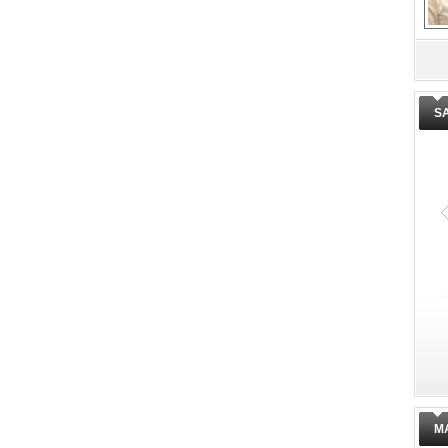
De
ge
S
M