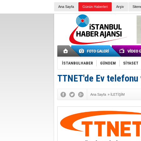
Ana Sayfa
Günün Haberleri
Arşiv
Siten
İSTANBULHABER
GÜNDEM
SİYASET
TTNET'de Ev telefonu 
Ana Sayfa
»
İLETİŞİM