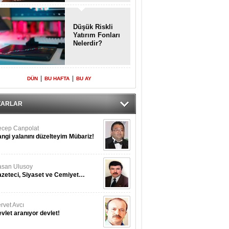
Enkaz!
Düşük Riskli
Yatırım Fonları
Nelerdir?
|
|
DÜN
BU HAFTA
BU AY
ZARLAR
cep Canpolat
ngi yalanını düzelteyim Mübariz!
san Ulusoy
zeteci, Siyaset ve Cemiyet…
rvet Avcı
vlet aranıyor devlet!