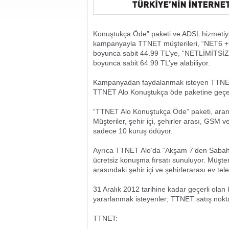
Konuştukça Öde” paketi ve ADSL hizmetiyle 
kampanyayla TTNET müşterileri, “NET6 + 
boyunca sabit 44.99 TL’ye, “NETLİMİTSİZ
boyunca sabit 64.99 TL’ye alabiliyor.
Kampanyadan faydalanmak isteyen TTNET 
TTNET Alo Konuştukça öde paketine geçebi
“TTNET Alo Konuştukça Öde” paketi, aranıl
Müşteriler, şehir içi, şehirler arası, GSM 
sadece 10 kuruş ödüyor.
Ayrıca TTNET Alo’da “Akşam 7’den Sabah 7
ücretsiz konuşma fırsatı sunuluyor. Müşter
arasındaki şehir içi ve şehirlerarası ev te
31 Aralık 2012 tarihine kadar geçerli ol
yararlanmak isteyenler; TTNET satış nokta
TTNET: