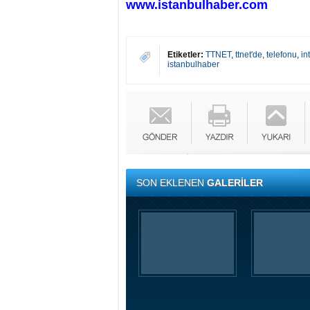
www.istanbulhaber.com
Etiketler:
TTNET
,
ttnet'de
,
telefonu
,
in
istanbulhaber
SON EKLENEN
GALERİLER