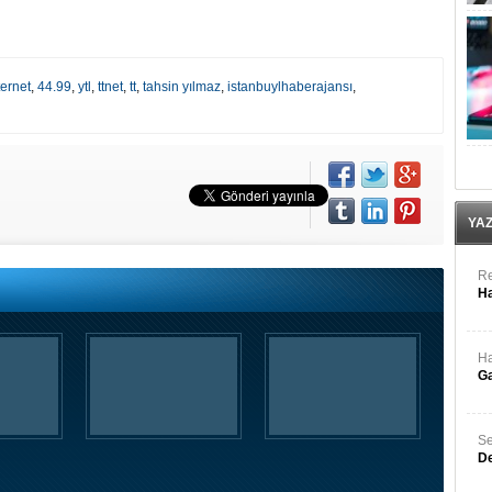
ternet
,
44.99
,
ytl
,
ttnet
,
tt
,
tahsin yılmaz
,
istanbuylhaberajansı
,
YA
Re
Ha
Ha
Ga
Se
De