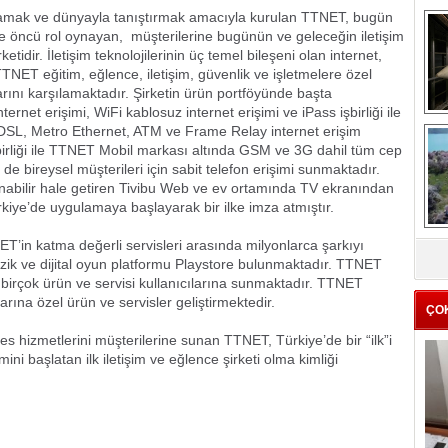
ğlamak ve dünyayla tanıştırmak amacıyla kurulan TTNET, bugün
de öncü rol oynayan, müşterilerine bugünün ve geleceğin iletişim
ketidir. İletişim teknolojilerinin üç temel bileşeni olan internet,
TTNET eğitim, eğlence, iletişim, güvenlik ve işletmelere özel
larını karşılamaktadır. Şirketin ürün portföyünde başta
ernet erişimi, WiFi kablosuz internet erişimi ve iPass işbirliği ile
DSL, Metro Ethernet, ATM ve Frame Relay internet erişim
me
irliği ile TTNET Mobil markası altında GSM ve 3G dahil tüm cep
e
de bireysel müşterileri için sabit telefon erişimi sunmaktadır.
nabilir hale getiren Tivibu Web ve ev ortamında TV ekranından
ürkiye’de uygulamaya başlayarak bir ilke imza atmıştır.
Z
ET’in katma değerli servisleri arasında milyonlarca şarkıyı
k ve dijital oyun platformu Playstore bulunmaktadır. TTNET
ba
g
 birçok ürün ve servisi kullanıcılarına sunmaktadır. TTNET
çlarına özel ürün ve servisler geliştirmektedir.
ÇO
ses hizmetlerini müşterilerine sunan TTNET, Türkiye’de bir “ilk”i
ni başlatan ilk iletişim ve eğlence şirketi olma kimliği