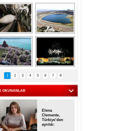
Askeri gemi 
Kapadokya'nın 
zarlığındaki terk 
'kalbi' Narlıgöl 
dilmiş gemilerin 
ilkbaharda bir başka 
etkileyici 
güzel
görüntüleri
iyaretçisiz kalan 
Haftanın 
Akdamar Adası 
fotoğrafları
1
2
3
4
5
6
7
8
dem çiçekleri ile 
örsel bir güzellik
K OKUNANLAR
Elena
Clemente,
Türkiye’den
ayrıldı:
Diplomatik