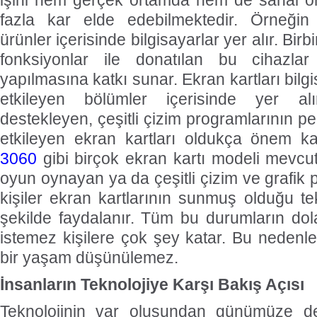
işini hem gerçek ortamda hem de sanal 
fazla kar elde edebilmektedir. Örneğin t
ürünler içerisinde bilgisayarlar yer alır. Birbi
fonksiyonlar ile donatılan bu cihazlar
yapılmasına katkı sunar. Ekran kartları bilg
etkileyen bölümler içerisinde yer a
destekleyen, çeşitli çizim programlarının 
etkileyen ekran kartları oldukça önem k
3060
gibi birçok ekran kartı modeli mevcut
oyun oynayan ya da çeşitli çizim ve grafik 
kişiler ekran kartlarının sunmuş olduğu tek
şekilde faydalanır. Tüm bu durumların dolay
istemez kişilere çok şey katar. Bu nedenle
bir yaşam düşünülemez.
İnsanların Teknolojiye Karşı Bakış Açısı
Teknolojinin var oluşundan günümüze de