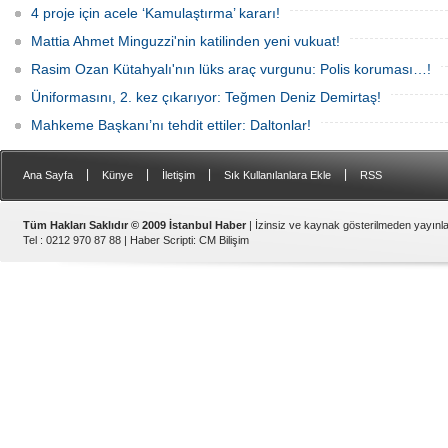
4 proje için acele ‘Kamulaştırma’ kararı!
Mattia Ahmet Minguzzi'nin katilinden yeni vukuat!
Rasim Ozan Kütahyalı'nın lüks araç vurgunu: Polis koruması…!
Üniformasını, 2. kez çıkarıyor: Teğmen Deniz Demirtaş!
Mahkeme Başkanı’nı tehdit ettiler: Daltonlar!
|
|
|
|
Ana Sayfa
Künye
İletişim
Sık Kullanılanlara Ekle
RSS
Tüm Hakları Saklıdır © 2009 İstanbul Haber
| İzinsiz ve kaynak gösterilmeden yayın
Tel : 0212 970 87 88 |
Haber Scripti
:
CM Bilişim