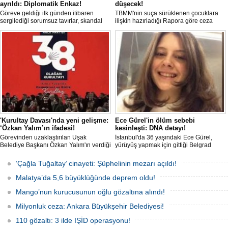
ayrıldı: Diplomatik Enkaz!
düşecek!
Göreve geldiği ilk günden itibaren
TBMM'nin suça sürüklenen çocuklara
sergilediği sorumsuz tavırlar, skandal
ilişkin hazırladığı Rapora göre ceza
kararlar ve özellikle Türk öğrencilere
sorumluluğu yaşının; 12'den 10'a
uyguladığı vize ambargosuyla tepkilerin
düşürülmesi planlanıyor.
odağında olan İtalya’nın İstanbul
Başkonsolosu Elena Clemente’nin
Türkiye’deki görevi nihayet sona erdi.
'Kurultay Davası'nda yeni gelişme:
Ece Gürel'in ölüm sebebi
‘Özkan Yalım’ın ifadesi!
kesinleşti: DNA detayı!
Görevinden uzaklaştırılan Uşak
İstanbul'da 36 yaşındaki Ece Gürel,
Belediye Başkanı Özkan Yalım'ın verdiği
yürüyüş yapmak için gittiği Belgrad
son ek ifade 'Kurultay' davası dosyasına
Ormanı'nda 2 Mart 2025'te kayıplara
girdi.
karıştı. 4 gün sonra sağ bulunan ancak
‘Çağla Tuğaltay’ cinayeti: Şüphelinin mezarı açıldı!
kaldırıldığı hastanede hayatını
kaybeden Ece'nin ölümüyle ilgili
Malatya’da 5,6 büyüklüğünde deprem oldu!
soruşturma tamamlanırken, dikkat
çeken detaylar yer aldı.
Mango’nun kurucusunun oğlu gözaltına alındı!
Milyonluk ceza: Ankara Büyükşehir Belediyesi!
110 gözaltı: 3 ilde IŞİD operasyonu!