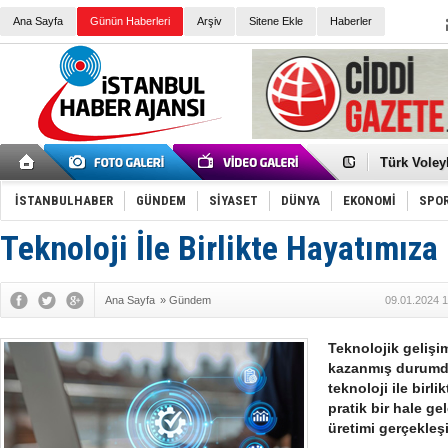
Ana Sayfa
Günün Haberleri
Arşiv
Sitene Ekle
Haberler
Elena Clem
Düşük Risk
Türk Voley
Töreninde
İkinci El M
Guguk kuş
İSTANBULHABER
GÜNDEM
SİYASET
DÜNYA
EKONOMİ
SPO
Sneaker Ay
Erkek Spor
Teknoloji İle Birlikte Hayatımıza 
Bakmalısın
Tommy Hilf
Yeri
Ceza sorum
Kayyum ata
Ana Sayfa
»
Gündem
09.01.2024 1
Ankara kuli
Kemal Kılı
Erdoğan: “
Teknolojik gelişi
'Kurultay D
kazanmış durumda
İtalyan Lis
teknoloji ile birl
pratik bir hale ge
üretimi gerçekleşi