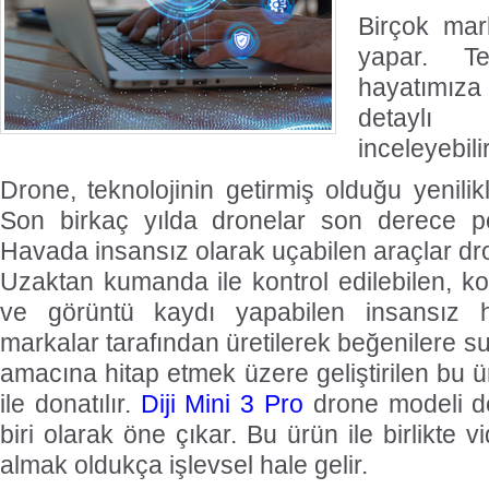
Birçok mar
yapar. Tek
hayatımız
detayl
inceleyebilir
Drone, teknolojinin getirmiş olduğu yenilikl
Son birkaç yılda dronelar son derece pop
Havada insansız olarak uçabilen araçlar dron
Uzaktan kumanda ile kontrol edilebilen, ko
ve görüntü kaydı yapabilen insansız ha
markalar tarafından üretilerek beğenilere su
amacına hitap etmek üzere geliştirilen bu ürü
ile donatılır.
Diji Mini 3 Pro
drone modeli d
biri olarak öne çıkar. Bu ürün ile birlikte 
almak oldukça işlevsel hale gelir.