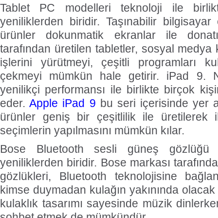
Tablet PC modelleri teknoloji ile birli
yeniliklerden biridir. Taşınabilir bilgisay
ürünler dokunmatik ekranlar ile donatıl
tarafından üretilen tabletler, sosyal medya ku
işlerini yürütmeyi, çeşitli programları k
çekmeyi mümkün hale getirir. iPad 9. Ne
yenilikçi performansı ile birlikte birçok ki
eder.
Apple iPad 9
bu seri içerisinde yer 
ürünler geniş bir çeşitlilik ile üretilerek
seçimlerin yapılmasını mümkün kılar.
Bose Bluetooth sesli güneş gözlüğü tek
yeniliklerden biridir. Bose markası tarafınd
gözlükleri, Bluetooth teknolojisine bağla
kimse duymadan kulağın yakınında olacak bi
kulaklık tasarımı sayesinde müzik dinlerken 
sohbet etmek de mümkündür.