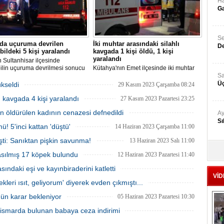
Ha
Ga
Se
'da uçuruma devrilen
İki muhtar arasındaki silahlı
De
ildeki 5 kişi yaralandı
kavgada 1 kişi öldü, 1 kişi
yaralandı
n Sultanhisar ilçesinde
ilin uçuruma devrilmesi sonucu
Kütahya'nın Emet ilçesinde iki muhtar
aralandı.
arasında yaşanan silahlı kavgada 1 kişi
Sa
öldü, 1 kişi yaralandı.
Üç
ükseldi
29 Kasım 2023 Çarşamba 08:24
lı kavgada 4 kişi yaralandı
27 Kasım 2023 Pazartesi 23:25
 öldürülen kadının cenazesi defnedildi
Ay
Sı
02 Ağustos 2023 Çarşamba 16:00
! 5'inci kattan 'düştü'
14 Haziran 2023 Çarşamba 11:00
şti: Sanıktan pişkin savunma!
13 Haziran 2023 Salı 11:00
Ad
asılmış 17 köpek bulundu
12 Haziran 2023 Pazartesi 11:40
‘A
ındaki eşi ve kayınbiraderini katletti
VİD
12 Haziran 2023 Pazartesi 11:30
leri ısıt, geliyorum' diyerek evden çıkmıştı...
Me
07 Haziran 2023 Çarşamba 10:50
gün karar bekleniyor
Te
05 Haziran 2023 Pazartesi 10:30
istismarda bulunan babaya ceza indirimi
02 Haziran 2023 Cuma 11:20