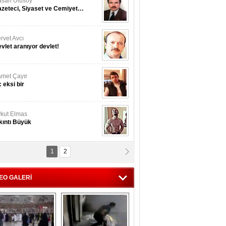
san Ulusoy
zeteci, Siyaset ve Cemiyet…
rvet Avcı
vlet aranıyor devlet!
met Çayır
 eksi bir
kut Elmas
kıntı Büyük
1
2
nan İslamoğulları
Kmonoksit’ zehirlenmesi...
EO GALERİ
hmet Akyol
rket ...!