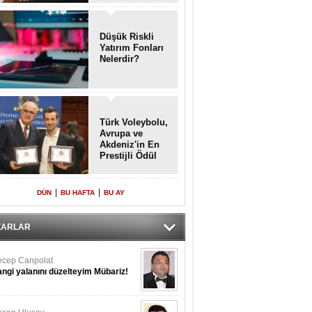
Enkaz!
Düşük Riskli
Yatırım Fonları
Nelerdir?
Türk Voleybolu,
Avrupa ve
Akdeniz'in En
Prestijli Ödül
Töreninde
Yeniden Onur
Konuğu
|
|
DÜN
BU HAFTA
BU AY
ZARLAR
cep Canpolat
ngi yalanını düzelteyim Mübariz!