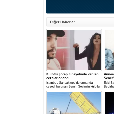
Diğer Haberler
Külotlu çorap cinayetinde verilen
Annea
cezalar onandı!
Şener’
İstanbuL Sancaktepe'de ormanda
Eski Ba
cesedi bulunan Semih Sevim'in külotlu
Bedirh
çorapla boğularak öldürüldüğü
öldürme
iddiasına ilişkin sanık Seçil Çiftçi'ye
açıkla
verilen 'ağırlaştırılmış müebbet' ve
en sevd
babası hakkındaki 'müebbet' kararı,
Bedirha
istinaf mahkemesi onadı.
çekerke
oldu.