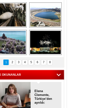
Askeri gemi 
Kapadokya'nın 
zarlığındaki terk 
'kalbi' Narlıgöl 
dilmiş gemilerin 
ilkbaharda bir başka 
etkileyici 
güzel
görüntüleri
iyaretçisiz kalan 
Haftanın 
Akdamar Adası 
fotoğrafları
1
2
3
4
5
6
7
8
dem çiçekleri ile 
örsel bir güzellik
K OKUNANLAR
Elena
Clemente,
Türkiye’den
ayrıldı:
Diplomatik