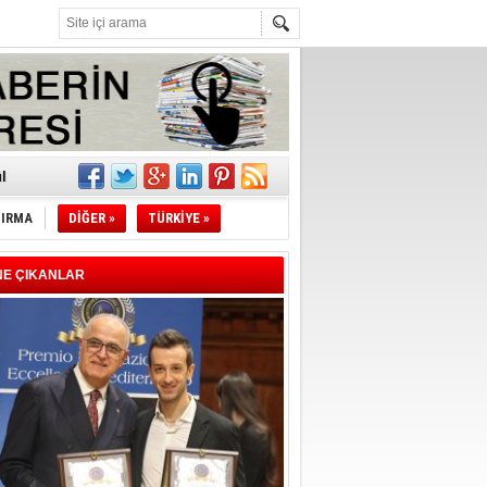
z!
l
TIRMA
DİĞER »
TÜRKİYE »
li
sındaki
NE ÇIKANLAR
esi!
desi!