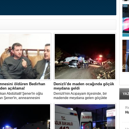
nnesini öldüren Bedirhan
Denizli'de maden ocağında göçük
den açıklama!
meydana geldi
kan Abdüllatif Şener'in oğlu
Denizli'nin Acıpayam ilçesinde, bir
YA
an Şener'in, anneannesini
madende meydana gelen göçükte
sine ilişkin davada karar
mahsur kalanların olduğu bildirildi.
ndı. "Anneannem benim dünyada
Re
iğim insanlardan biridir" diyen
Ha
n Şener'in ifadesi dikkat
n, Şener'e verilen ceza belli