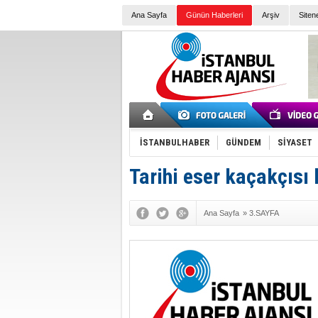
Ana Sayfa
Günün Haberleri
Arşiv
Siten
İSTANBULHABER
GÜNDEM
SİYASET
Tarihi eser kaçakçısı
Ana Sayfa
»
3.SAYFA