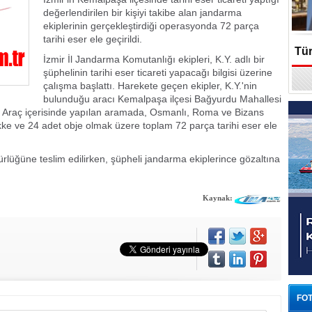
değerlendirilen bir kişiyi takibe alan jandarma
ekiplerinin gerçekleştirdiği operasyonda 72 parça
tarihi eser ele geçirildi.
Tür
İzmir İl Jandarma Komutanlığı ekipleri, K.Y. adlı bir
şüphelinin tarihi eser ticareti yapacağı bilgisi üzerine
En
çalışma başlattı. Harekete geçen ekipler, K.Y.'nin
bulunduğu aracı Kemalpaşa ilçesi Bağyurdu Mahallesi
 Araç içerisinde yapılan aramada, Osmanlı, Roma ve Bizans
kke ve 24 adet obje olmak üzere toplam 72 parça tarihi eser ele
ürlüğüne teslim edilirken, şüpheli jandarma ekiplerince gözaltına
Kaynak:
FOT