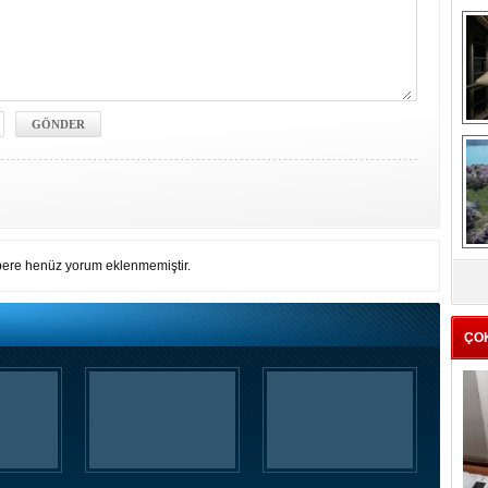
me
e
Z
ere henüz yorum eklenmemiştir.
ba
g
ÇO