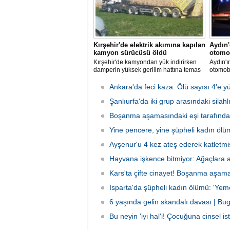
Kırşehir'de elektrik akımına kapılan
Aydın
kamyon sürücüsü öldü
otomob
Kırşehir'de kamyondan yük indirirken
Aydın'ı
damperin yüksek gerilim hattına temas
otomob
etmesi sonucu elektrik akımına kapılan
5 kişi y
sürücü hayatını kaybetti.
Ankara'da feci kaza: Ölü sayısı 4'e y
Şanlıurfa'da iki grup arasındaki silah
Boşanma aşamasındaki eşi tarafından
Yine pencere, yine şüpheli kadın ölümü
Ayşenur'u 4 kez ateş ederek katletmi
Hayvana işkence bitmiyor: Ağaçlara 
Kars'ta çifte cinayet! Boşanma aşamas
Isparta'da şüpheli kadın ölümü: 'Yemek
6 yaşında gelin skandalı davası | Bu
Bu neyin 'iyi hal'i! Çocuğuna cinsel 