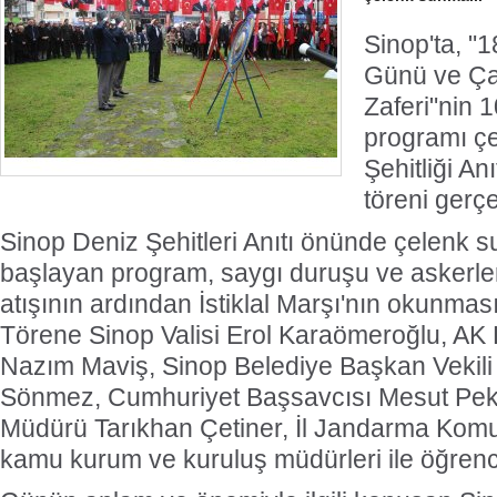
Sinop'ta, "
Günü ve Ça
Zaferi"nin 
programı ç
Şehitliği A
töreni gerçek
Sinop Deniz Şehitleri Anıtı önünde çelenk s
başlayan program, saygı duruşu ve askerler
atışının ardından İstiklal Marşı'nın okunmas
Törene Sinop Valisi Erol Karaömeroğlu, AK Pa
Nazım Maviş, Sinop Belediye Başkan Vekil
Sönmez, Cumhuriyet Başsavcısı Mesut Pekt
Müdürü Tarıkhan Çetiner, İl Jandarma Komu
kamu kurum ve kuruluş müdürleri ile öğrencil