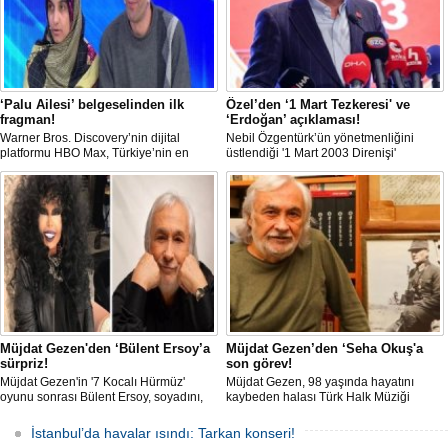
‘Palu Ailesi’ belgeselinden ilk
Özel’den ‘1 Mart Tezkeresi' ve
fragman!
‘Erdoğan’ açıklaması!
Warner Bros. Discovery’nin dijital
Nebil Özgentürk’ün yönetmenliğini
platformu HBO Max, Türkiye’nin en
üstlendiği '1 Mart 2003 Direnişi'
sarsıcı kriminal vakalarından biri olan
belgeselinin ilk gösterimine katılan
Palu Ailesi dosyasını yeniden gündeme
Özgür Özel, burada “Yine aynı Amerika;
taşıyor. Belgeselden fragman gelirken,
bu sefer Trump, yine masum çocuklar
müebbet hapis cezası alan Tuncer
bombardımanla öldürülürken,
Ustael'in yıllar sonra konuşması sosyal
Müslüman kanı dökülürken bugün
medyada gündem oldu.
Türkiye’de yine o gün Irak’ta
yaşananlara "Evet" diyen Recep Tayyip
Erdoğan iktidarda" açıklamasında
bulundu.
Müjdat Gezen'den ‘Bülent Ersoy’a
Müjdat Gezen’den ‘Seha Okuş'a
sürpriz!
son görev!
Müjdat Gezen'in '7 Kocalı Hürmüz'
Müjdat Gezen, 98 yaşında hayatını
oyunu sonrası Bülent Ersoy, soyadını,
kaybeden halası Türk Halk Müziği
Gezen'in değiştirdiğini açıklayarak
sanatçısı Seha Okuş'un cenazesine
"Müjdat, 'Erkoç çok sert geldi, biraz
katıldı. Taziye dileklerini ilettikten sonra
İstanbul’da havalar ısındı: Tarkan konseri!
yumuşatalım' dedi. Halbuki ben zaten
rahatsızlığı nedeniyle alandan ayrılan