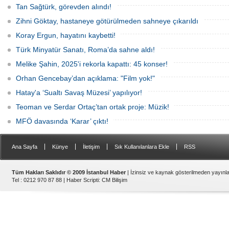
yumuşaktım" ifadelerini kullandı. Öte
usta oyuncunun maske taktığı görüldü.
Tan Sağtürk, görevden alındı!
yandan Müjdat Gezen de Gırgıriye'nin
assolistinin Ersoy olacağını açıkladı.
Zihni Göktay, hastaneye götürülmeden sahneye çıkarıldı
Koray Ergun, hayatını kaybetti!
Türk Minyatür Sanatı, Roma’da sahne aldı!
Melike Şahin, 2025'i rekorla kapattı: 45 konser!
Orhan Gencebay’dan açıklama: "Film yok!"
Hatay'a ‘Sualtı Savaş Müzesi’ yapılıyor!
Teoman ve Serdar Ortaç’tan ortak proje: Müzik!
MFÖ davasında ‘Karar’ çıktı!
|
|
|
|
Ana Sayfa
Künye
İletişim
Sık Kullanılanlara Ekle
RSS
Tüm Hakları Saklıdır © 2009 İstanbul Haber
| İzinsiz ve kaynak gösterilmeden yayın
Tel : 0212 970 87 88 |
Haber Scripti
:
CM Bilişim