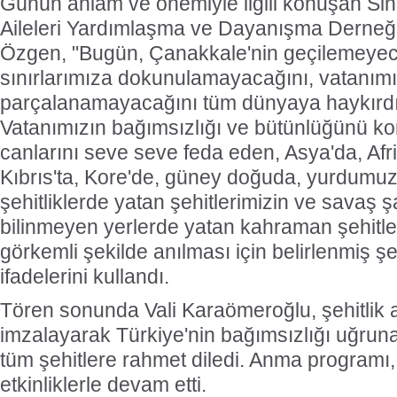
Günün anlam ve önemiyle ilgili konuşan Sin
Aileleri Yardımlaşma ve Dayanışma Derne
Özgen, "Bugün, Çanakkale'nin geçilemeyeceğ
sınırlarımıza dokunulamayacağını, vatanımı
parçalanamayacağını tüm dünyaya haykırdı
Vatanımızın bağımsızlığı ve bütünlüğünü k
canlarını seve seve feda eden, Asya'da, Afr
Kıbrıs'ta, Kore'de, güney doğuda, yurdumuz
şehitliklerde yatan şehitlerimizin ve savaş şa
bilinmeyen yerlerde yatan kahraman şehitle
görkemli şekilde anılması için belirlenmiş ş
ifadelerini kullandı.
Tören sonunda Vali Karaömeroğlu, şehitlik an
imzalayarak Türkiye'nin bağımsızlığı uğrun
tüm şehitlere rahmet diledi. Anma programı, 
etkinliklerle devam etti.