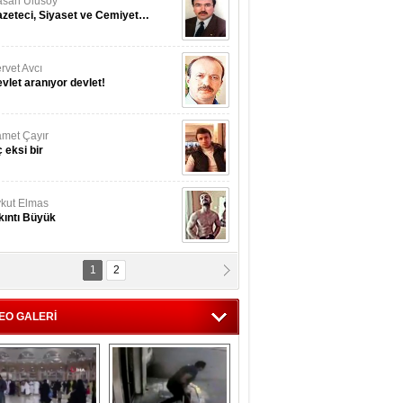
san Ulusoy
zeteci, Siyaset ve Cemiyet…
rvet Avcı
vlet aranıyor devlet!
met Çayır
 eksi bir
kut Elmas
kıntı Büyük
1
2
nan İslamoğulları
Kmonoksit’ zehirlenmesi...
EO GALERİ
hmet Akyol
rket ...!