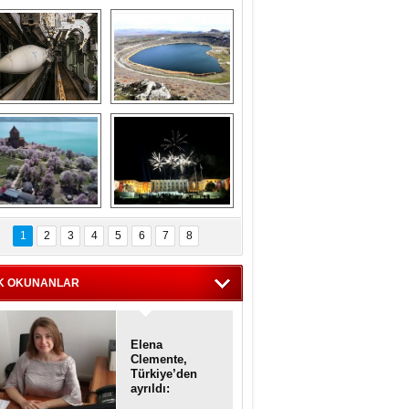
Askeri gemi 
Kapadokya'nın 
zarlığındaki terk 
'kalbi' Narlıgöl 
dilmiş gemilerin 
ilkbaharda bir başka 
etkileyici 
güzel
görüntüleri
iyaretçisiz kalan 
Haftanın 
Akdamar Adası 
fotoğrafları
1
2
3
4
5
6
7
8
dem çiçekleri ile 
örsel bir güzellik
K OKUNANLAR
Elena
Clemente,
Türkiye’den
ayrıldı:
Diplomatik