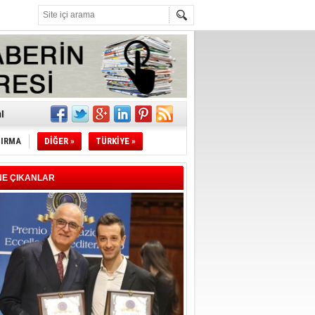
z!
l
TIRMA
DİĞER »
TÜRKİYE »
li
sındaki
NE ÇIKANLAR
esi!
desi!