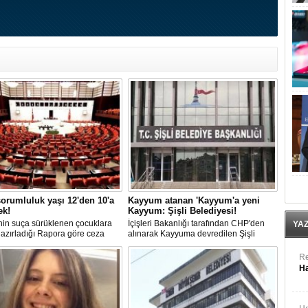
orumluluk yaşı 12'den 10'a
Kayyum atanan 'Kayyum'a yeni
ek!
Kayyum: Şişli Belediyesi!
in suça sürüklenen çocuklara
İçişleri Bakanlığı tarafından CHP'den
YA
 hazırladığı Rapora göre ceza
alınarak Kayyuma devredilen Şişli
luğu yaşının; 12'den 10'a
Belediyesinde bir hafta içinde 2. kez
mesi planlanıyor.
Kayyum değişti.
Re
Ha