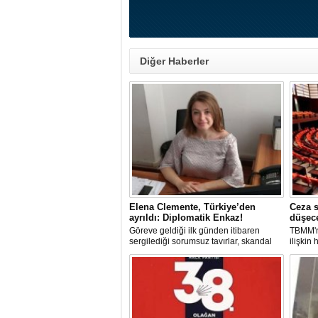
Diğer Haberler
Elena Clemente, Türkiye’den
Ceza s
ayrıldı: Diplomatik Enkaz!
düşec
Göreve geldiği ilk günden itibaren
TBMM'n
sergilediği sorumsuz tavırlar, skandal
ilişkin
kararlar ve özellikle Türk öğrencilere
sorumlu
uyguladığı vize ambargosuyla tepkilerin
düşürül
odağında olan İtalya’nın İstanbul
Başkonsolosu Elena Clemente’nin
Türkiye’deki görevi nihayet sona erdi.