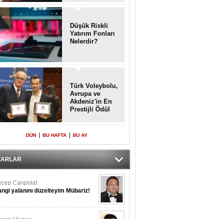
Enkaz!
Düşük Riskli
Yatırım Fonları
Nelerdir?
Türk Voleybolu,
Avrupa ve
Akdeniz'in En
Prestijli Ödül
Töreninde
Yeniden Onur
Konuğu
|
|
DÜN
BU HAFTA
BU AY
ZARLAR
cep Canpolat
ngi yalanını düzelteyim Mübariz!