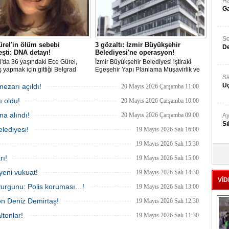
Ha
Ga
Se
rel'in ölüm sebebi
3 gözaltı: İzmir Büyükşehir
De
eşti: DNA detayı!
Belediyesi'ne operasyon!
l'da 36 yaşındaki Ece Gürel,
İzmir Büyükşehir Belediyesi iştiraki
 yapmak için gittiği Belgrad
Egeşehir Yapı Planlama Müşavirlik ve
nda 2 Mart 2025'te kayıplara
Teknoloji A.Ş.'ye yönelik 'İhaleye fesat
Sa
. 4 gün sonra sağ bulunan ancak
karıştırma' operasyonu düzenlendi. 4
Üç
mezarı açıldı!
20 Mayıs 2026 Çarşamba 11:00
ldığı hastanede hayatını
şüpheliden 3'ü; Jandarma ekipleri
 oldu!
n Ece'nin ölümüyle ilgili
tarafınca gözaltına alındı.
20 Mayıs 2026 Çarşamba 10:00
urma tamamlanırken, dikkat
a alındı!
20 Mayıs 2026 Çarşamba 09:00
etaylar yer aldı.
Ay
Sı
lediyesi!
19 Mayıs 2026 Salı 16:00
19 Mayıs 2026 Salı 15:30
Ad
rı!
19 Mayıs 2026 Salı 15:00
‘A
yeni vukuat!
19 Mayıs 2026 Salı 14:30
VİD
vurgunu: Polis koruması…!
19 Mayıs 2026 Salı 13:00
Me
en Deniz Demirtaş!
Te
19 Mayıs 2026 Salı 12:30
ltonlar!
19 Mayıs 2026 Salı 11:30