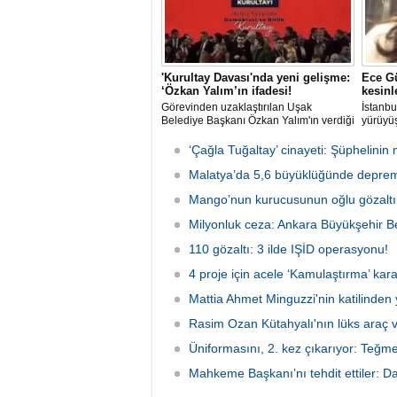
'Kurultay Davası'nda yeni gelişme:
Ece Gü
‘Özkan Yalım’ın ifadesi!
kesinl
Görevinden uzaklaştırılan Uşak
İstanbu
Belediye Başkanı Özkan Yalım'ın verdiği
yürüyüş
son ek ifade 'Kurultay' davası dosyasına
Ormanı'
girdi.
karıştı
‘Çağla Tuğaltay’ cinayeti: Şüphelinin 
kaldırı
Malatya’da 5,6 büyüklüğünde deprem
kaybede
soruşt
Mango’nun kurucusunun oğlu gözaltın
çeken d
Milyonluk ceza: Ankara Büyükşehir Be
110 gözaltı: 3 ilde IŞİD operasyonu!
4 proje için acele ‘Kamulaştırma’ kara
Mattia Ahmet Minguzzi'nin katilinden 
Rasim Ozan Kütahyalı'nın lüks araç 
Üniformasını, 2. kez çıkarıyor: Teğm
Mahkeme Başkanı’nı tehdit ettiler: Da