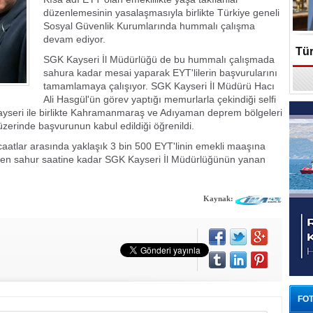
düzenlemesinin yasalaşmasıyla birlikte Türkiye geneli
Sosyal Güvenlik Kurumlarında hummalı çalışma
devam ediyor.
Tür
SGK Kayseri İl Müdürlüğü de bu hummalı çalışmada
sahura kadar mesai yaparak EYT'lilerin başvurularını
En
tamamlamaya çalışıyor. SGK Kayseri İl Müdürü Hacı
Ali Hasgül'ün görev yaptığı memurlarla çekindiği selfi
ayseri ile birlikte Kahramanmaraş ve Adıyaman deprem bölgeleri
zerinde başvurunun kabul edildiği öğrenildi.
atlar arasında yaklaşık 3 bin 500 EYT'linin emekli maaşına
ırken sahur saatine kadar SGK Kayseri İl Müdürlüğünün yanan
Kaynak:
FOT