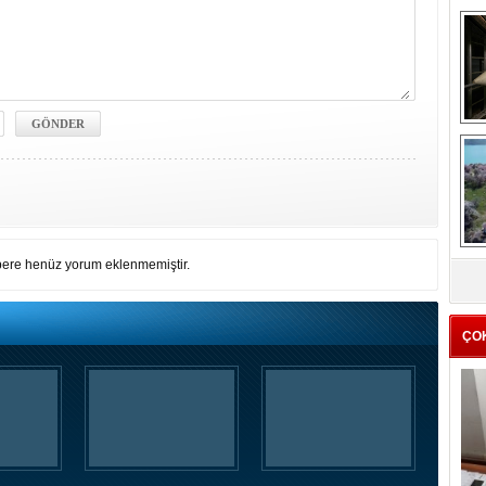
me
e
Z
ere henüz yorum eklenmemiştir.
ba
g
ÇO