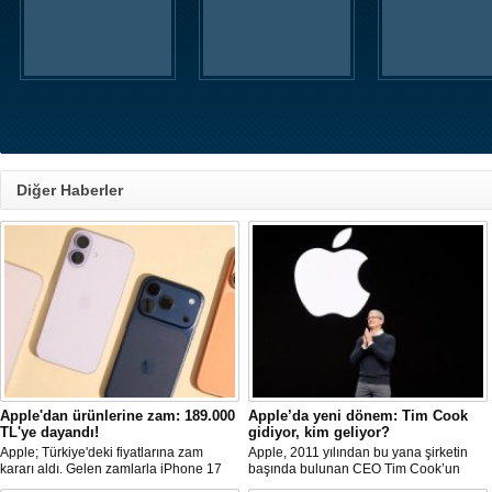
Diğer Haberler
Apple'dan ürünlerine zam: 189.000
Apple’da yeni dönem: Tim Cook
TL'ye dayandı!
gidiyor, kim geliyor?
Apple; Türkiye'deki fiyatlarına zam
Apple, 2011 yılından bu yana şirketin
kararı aldı. Gelen zamlarla iPhone 17
başında bulunan CEO Tim Cook’un
serisinin giriş modeli; 60.000 TL'ye
görevinden ayrılacağını duyurdu.