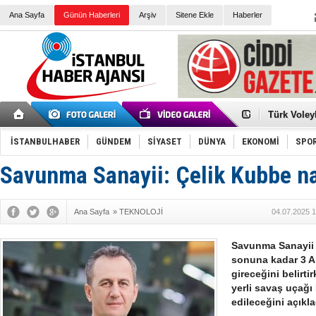
Ana Sayfa
Günün Haberleri
Arşiv
Sitene Ekle
Haberler
Elena Clem
Düşük Risk
Türk Voley
Töreninde
İkinci El M
Guguk kuş
İSTANBULHABER
GÜNDEM
SİYASET
DÜNYA
EKONOMİ
SPO
Sneaker Ay
Erkek Spor
Savunma Sanayii: Çelik Kubbe na
Bakmalısın
Tommy Hilf
Yeri
Ceza sorum
Kayyum ata
Ana Sayfa
»
TEKNOLOJİ
04.07.2025 1
Ankara kuli
Kemal Kılı
Erdoğan: “
Savunma Sanayii 
'Kurultay D
sonuna kadar 3 A
İtalyan Lis
gireceğini belirtir
yerli savaş uçağ
edileceğini açıkla