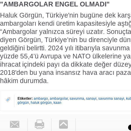
"AMBARGOLAR ENGEL OLMADI"
Haluk Görgün, Türkiye'nin bugüne dek karşı
ambargoları kendi üretim kapasitesiyle aştığ
“Ambargolar yalnızca süreyi uzatır. Sonuçta 
diyen Görgün, Türkiye’nin bu direnciyle dü
geldiğini belirtti. 2024 yılı itibarıyla savunm
yüzde 55,4’ü Avrupa ve NATO ülkelerine yap
ihracat içindeki payı da dikkate değer düze
2018'den bu yana insansız hava aracı paza
hâkim durumda.
Etiketler:
ambargo
,
ambargolar
,
savunma
,
sanayi
,
savunma sanayi
,
ku
görgün
,
haluk görgün
,
kaan