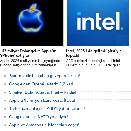
dayanırken, Pro Max 189.000 TL
Cook’un yerine Donanım Mühendisliği
sınırına ulaştı. Fiyat artışları AirPods ve
Kıdemli Başkan Yardımcısı John Ternus
diğer Apple ürünlerine de yansıdı.
geçecek. Cook, Yönetim Kurulu Başkanı
olarak görevine devam edecek.
143 milyar Dolar gelir: Apple’ın
Intel, 2025’i de gelir düşüşüyle
‘iPhone’ satışları!
kapattı!
Apple, 2026 mali yılının ilk çeyreğinde
ABD merkezli teknoloji şirketi Intel,
iPhone satışlarında tüm zamanların
2024'te olduğu gibi 2025'i de gelir
rekorunu kırarken, şirketin geliri 143,8
düşüşüyle kapattı. Şirket, 2025'in son
milyar Dolar'a yükseldi.
çeyreğinde gelirinin yüzde dört
Satürn kütleli başıboş gezegen tartıldı!
düştüğünü bildirdi.
Google’dan OpenAI'a fark: 3,2 kat!
5 milyar Dolarlık satış: Intel – Nvidia!
Apple'a 98 milyon Euro ceza: İtalya!
TikTok için anlaşıldı: ABD'li yatırımcılar…!
Google’dan ilk: NATO'ya giriyor!
Apple ve Amazon’un bilançoları coştu!