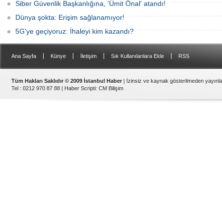
Siber Güvenlik Başkanlığına, 'Ümit Önal' atandı!
Dünya şokta: Erişim sağlanamıyor!
5G'ye geçiyoruz: İhaleyi kim kazandı?
|
|
|
|
Ana Sayfa
Künye
İletişim
Sık Kullanılanlara Ekle
RSS
Tüm Hakları Saklıdır © 2009 İstanbul Haber
| İzinsiz ve kaynak gösterilmeden yayın
Tel : 0212 970 87 88 |
Haber Scripti
:
CM Bilişim