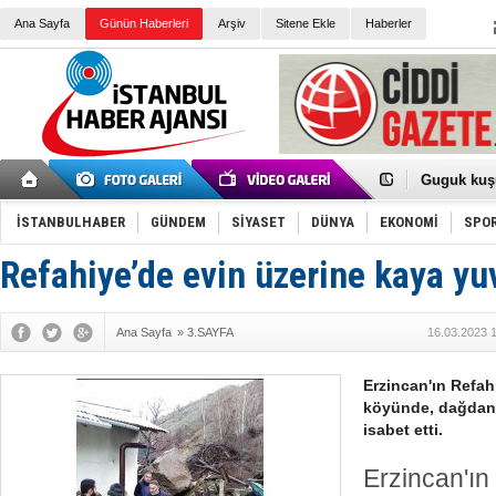
Ana Sayfa
Günün Haberleri
Arşiv
Sitene Ekle
Haberler
Türk Voley
Töreninde
İkinci El M
Guguk kuş
Sneaker Ay
Erkek Spor
İSTANBULHABER
GÜNDEM
SİYASET
DÜNYA
EKONOMİ
SPO
Bakmalısın
Tommy Hilf
Yeri
Ceza sorum
Refahiye’de evin üzerine kaya yu
Kayyum ata
Ankara kuli
Kemal Kılı
Ana Sayfa
»
3.SAYFA
16.03.2023 
Erdoğan: “
'Kurultay D
İtalyan Lis
Erzincan'ın Refahi
Ece Gürel'
köyünde, dağdan 
3 gözaltı:
isabet etti.
Erzincan'ın