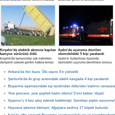
çorapla boğularak öldürüldüğü
öldürmesine ilişkin davada karar
iddiasına ilişkin sanık Seçil Çiftçi'ye
açıklandı. "Anneannem benim dünyada
verilen 'ağırlaştırılmış müebbet' ve
en sevdiğim insanlardan biridir" diyen
babası hakkındaki 'müebbet' kararı,
Bedirhan Şener'in ifadesi dikkat
istinaf mahkemesi onadı.
çekerken, Şener'e verilen ceza belli
oldu.
Kırşehir'de elektrik akımına kapılan
Aydın'da uçuruma devrilen
kamyon sürücüsü öldü
otomobildeki 5 kişi yaralandı
Kırşehir'de kamyondan yük indirirken
Aydın'ın Sultanhisar ilçesinde
damperin yüksek gerilim hattına temas
otomobilin uçuruma devrilmesi sonucu
etmesi sonucu elektrik akımına kapılan
5 kişi yaralandı.
sürücü hayatını kaybetti.
Ankara'da feci kaza: Ölü sayısı 4'e yükseldi
Şanlıurfa'da iki grup arasındaki silahlı kavgada 4 kişi yaralandı
Boşanma aşamasındaki eşi tarafından öldürülen kadının cenazesi 
Yine pencere, yine şüpheli kadın ölümü! 5'inci kattan 'düştü'
Ayşenur'u 4 kez ateş ederek katletmişti: Sanıktan pişkin savunma!
Hayvana işkence bitmiyor: Ağaçlara asılmış 17 köpek bulundu
Kars'ta çifte cinayet! Boşanma aşamasındaki eşi ve kayınbiraderini 