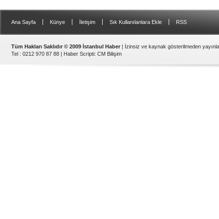
|
|
|
|
Ana Sayfa
Künye
İletişim
Sık Kullanılanlara Ekle
RSS
Tüm Hakları Saklıdır © 2009 İstanbul Haber
| İzinsiz ve kaynak gösterilmeden yayın
Tel : 0212 970 87 88 |
Haber Scripti
:
CM Bilişim