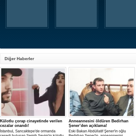
Diğer Haberler
Külotlu çorap cinayetinde verilen
Anneannesini öldüren Bedirhan
cezalar onandı!
Şener’den açıklama!
İstanbuL Sancaktepe'de ormanda
Eski Bakan Abdüllatif Şener'in oğlu
cesedi bulunan Semih Sevim'in külotlu
Bedirhan Şener'in, anneannesini