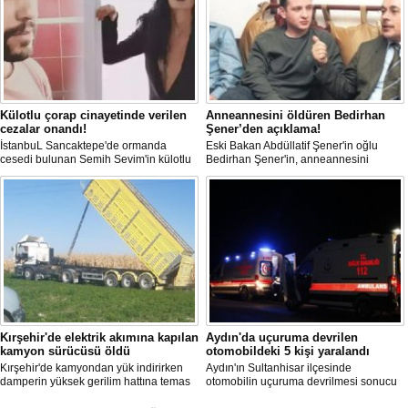
Külotlu çorap cinayetinde verilen
Anneannesini öldüren Bedirhan
cezalar onandı!
Şener’den açıklama!
İstanbuL Sancaktepe'de ormanda
Eski Bakan Abdüllatif Şener'in oğlu
cesedi bulunan Semih Sevim'in külotlu
Bedirhan Şener'in, anneannesini
çorapla boğularak öldürüldüğü
öldürmesine ilişkin davada karar
iddiasına ilişkin sanık Seçil Çiftçi'ye
açıklandı. "Anneannem benim dünyada
verilen 'ağırlaştırılmış müebbet' ve
en sevdiğim insanlardan biridir" diyen
babası hakkındaki 'müebbet' kararı,
Bedirhan Şener'in ifadesi dikkat
istinaf mahkemesi onadı.
çekerken, Şener'e verilen ceza belli
oldu.
Kırşehir'de elektrik akımına kapılan
Aydın'da uçuruma devrilen
kamyon sürücüsü öldü
otomobildeki 5 kişi yaralandı
Kırşehir'de kamyondan yük indirirken
Aydın'ın Sultanhisar ilçesinde
damperin yüksek gerilim hattına temas
otomobilin uçuruma devrilmesi sonucu
etmesi sonucu elektrik akımına kapılan
5 kişi yaralandı.