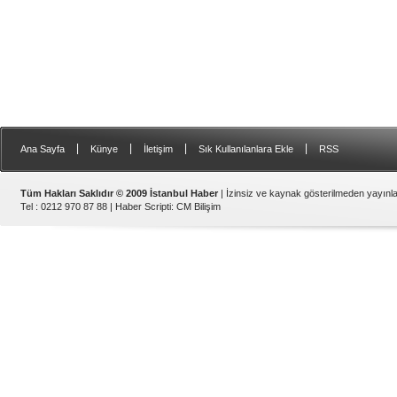
|
|
|
|
Ana Sayfa
Künye
İletişim
Sık Kullanılanlara Ekle
RSS
Tüm Hakları Saklıdır © 2009 İstanbul Haber
| İzinsiz ve kaynak gösterilmeden yayın
Tel : 0212 970 87 88 |
Haber Scripti
:
CM Bilişim