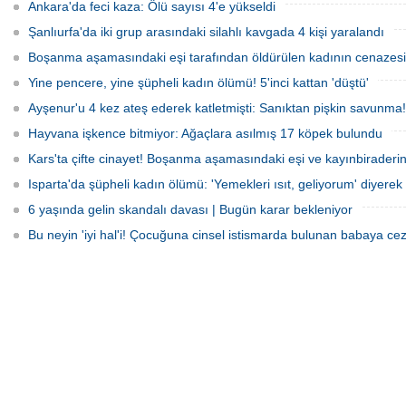
sürücü hayatını kaybetti.
Ankara'da feci kaza: Ölü sayısı 4'e yükseldi
Şanlıurfa'da iki grup arasındaki silahlı kavgada 4 kişi yaralandı
Boşanma aşamasındaki eşi tarafından öldürülen kadının cenazesi 
Yine pencere, yine şüpheli kadın ölümü! 5'inci kattan 'düştü'
Ayşenur'u 4 kez ateş ederek katletmişti: Sanıktan pişkin savunma!
Hayvana işkence bitmiyor: Ağaçlara asılmış 17 köpek bulundu
Kars'ta çifte cinayet! Boşanma aşamasındaki eşi ve kayınbiraderini 
Isparta'da şüpheli kadın ölümü: 'Yemekleri ısıt, geliyorum' diyerek 
6 yaşında gelin skandalı davası | Bugün karar bekleniyor
Bu neyin 'iyi hal'i! Çocuğuna cinsel istismarda bulunan babaya cez