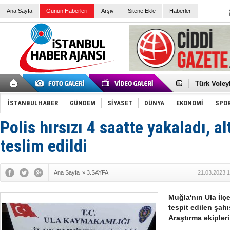
Ana Sayfa
Günün Haberleri
Arşiv
Sitene Ekle
Haberler
Elena Clem
Düşük Risk
Türk Voley
Töreninde
İkinci El M
Guguk kuş
İSTANBULHABER
GÜNDEM
SİYASET
DÜNYA
EKONOMİ
SPO
Sneaker Ay
Erkek Spor
Polis hırsızı 4 saatte yakaladı, al
Bakmalısın
Tommy Hilf
Yeri
Ceza sorum
teslim edildi
Kayyum ata
Ankara kuli
Kemal Kılı
Ana Sayfa
»
3.SAYFA
21.03.2023 1
Erdoğan: “
'Kurultay D
İtalyan Lis
Muğla'nın Ula İlçe
tespit edilen şahı
Araştırma ekipler