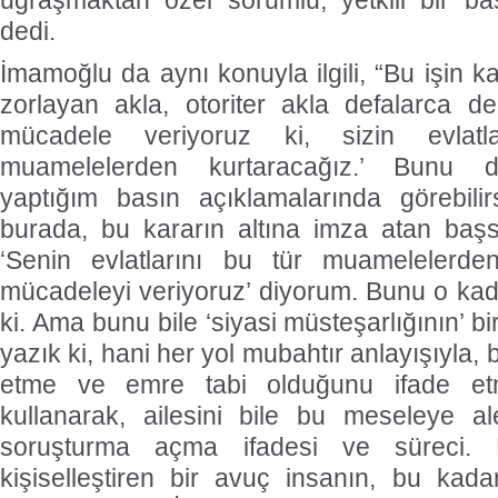
uğraşmaktan özel sorumlu, yetkili bir ba
dedi.
İmamoğlu da aynı konuyla ilgili, “Bu işin kar
zorlayan akla, otoriter akla defalarca de
mücadele veriyoruz ki, sizin evlat
muamelelerden kurtaracağız.’ Bunu 
yaptığım basın açıklamalarında görebilir
burada, bu kararın altına imza atan başs
‘Senin evlatlarını bu tür muamelelerde
mücadeleyi veriyoruz’ diyorum. Bunu o kad
ki. Ama bunu bile ‘siyasi müsteşarlığının’ b
yazık ki, hani her yol mubahtır anlayışıyla, b
etme ve emre tabi olduğunu ifade etm
kullanarak, ailesini bile bu meseleye al
soruşturma açma ifadesi ve süreci.
kişiselleştiren bir avuç insanın, bu kada