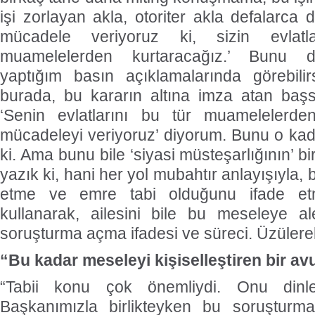
işi zorlayan akla, otoriter akla defalarca d
mücadele veriyoruz ki, sizin evlat
muamelelerden kurtaracağız.’ Bunu 
yaptığım basın açıklamalarında görebilir
burada, bu kararın altına imza atan başs
‘Senin evlatlarını bu tür muamelelerde
mücadeleyi veriyoruz’ diyorum. Bunu o kad
ki. Ama bunu bile ‘siyasi müsteşarlığının’ b
yazık ki, hani her yol mubahtır anlayışıyla, b
etme ve emre tabi olduğunu ifade etm
kullanarak, ailesini bile bu meseleye al
soruşturma açma ifadesi ve süreci. Üzüler
“Bu kadar meseleyi kişiselleştiren bir a
“Tabii konu çok önemliydi. Onu dinl
Başkanımızla birlikteyken bu soruşturm