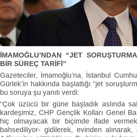
İMAMOĞLU’NDAN “JET SORUŞTURMA” 
BİR SÜREÇ TARİFİ”
Gazeteciler, İmamoğlu’na, İstanbul Cumhu
Gürlek’in hakkında başlattığı “jet soruştu
bu soruya şu yanıtı verdi:
“Çok üzücü bir güne başladık aslında sa
kardeşimiz, CHP Gençlik Kolları Genel B
hiç olmayacak bir biçimde ifade vermek 
bahsediliyor- gidilerek, evinden alınarak