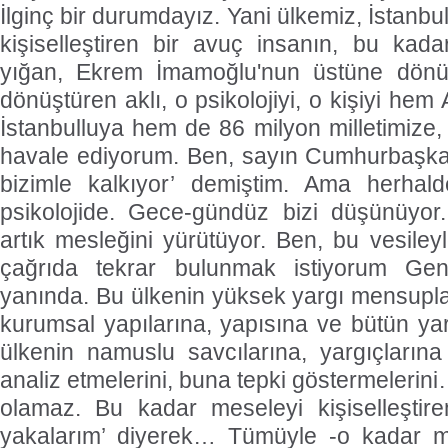
İlginç bir durumdayız. Yani ülkemiz, İstan
kişiselleştiren bir avuç insanın, bu kada
yığan, Ekrem İmamoğlu'nun üstüne dönük
dönüştüren aklı, o psikolojiyi, o kişiyi hem
İstanbulluya hem de 86 milyon milletimize, 
havale ediyorum. Ben, sayın Cumhurbaşkanı 
bizimle kalkıyor’ demiştim. Ama herhal
psikolojide. Gece-gündüz bizi düşünüyor.
artık mesleğini yürütüyor. Ben, bu vesiley
çağrıda tekrar bulunmak istiyorum Ge
yanında. Bu ülkenin yüksek yargı mensupla
kurumsal yapılarına, yapısına ve bütün yar
ülkenin namuslu savcılarına, yargıçlarına
analiz etmelerini, buna tepki göstermelerini
olamaz. Bu kadar meseleyi kişiselleştir
yakalarım’ diyerek… Tümüyle -o kadar ma