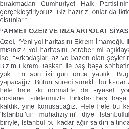
bırakmadan Cumhuriyet Halk Partisi’nin
gerçekleştiriyoruz. Biz hazırız, onlar da ik
olsunlar.”
“AHMET ÖZER VE RIZA AKPOLAT SİYAS
Özel, “Yeni yol haritasını Ekrem İmamoğlu 
mısınız? Yol haritasını beraber mi açıkla
ise, “Arkadaşlar, az ve bazen olan şeyleri
Bizim Ekrem Başkan ile baş başa sohbetim
yok. En son iki gün önce yaptık. Bug
yapacağız. Bütün süreci sürekli, bu kadar a
hele hele -ki normalde de siyaseti yor
dostane, ailelerimizle birlikte- baş baş
kaldık, yine konuşacağız. Hele hele bu kad
‘İstanbul’un muhafızıyım’ diye İstanbull
biriyle, İstanbul bu kadar ağır saldırı altı