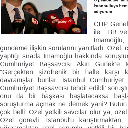
O psikolojiyi hem
İstanbulluya hem 
ediyorum
CHP Genel
ile TBB v
İmamoğlu
gündeme ilişkin sorularını yanıtladı. Özel,
yaptığı sırada İmamoğlu hakkında soruştu
Cumhuriyet Başsavcısı Akın Gürlek’e t
“Gerçekten şizofrenik bir halle karşı ka
davranışlar bunlar. İstanbul Cumhuriyet 
Cumhuriyet Başsavcısı tehdit edildi’ soruşt
onu da bir başkası başlatacaksa başla
soruşturma açmak ne demek yani? Bütün 
çok belli: Özel yetkili savcılar olur ya, öz
Özel görevli, İstanbul'u karıştırmaktan