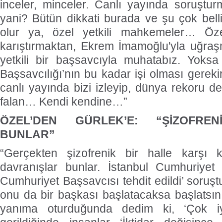
inceler, minceler. Canlı yayında soruş
yani? Bütün dikkati burada ve şu çok belli:
olur ya, özel yetkili mahkemeler… Özel
karıştırmaktan, Ekrem İmamoğlu'yla uğraş
yetkili bir başsavcıyla muhatabız. Yoksa
Başsavcılığı’nın bu kadar işi olması gerekir
canlı yayında bizi izleyip, dünya rekoru d
falan… Kendi kendine…”
ÖZEL’DEN GÜRLEK’E: “ŞİZOFREN
BUNLAR”
“Gerçekten şizofrenik bir halle karşı ka
davranışlar bunlar. İstanbul Cumhuriyet 
Cumhuriyet Başsavcısı tehdit edildi’ soruşt
onu da bir başkası başlatacaksa başlatsı
yanıma oturduğunda dedim ki, ‘Çok i