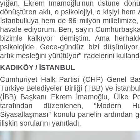
yığan, Ekrem İmamoğlu'nun üstüne dönük
dönüştüren aklı, o psikolojiyi, o kişiyi hem
İstanbulluya hem de 86 milyon milletimize, 
havale ediyorum. Ben, sayın Cumhurbaşkanı 
bizimle kalkıyor’ demiştim. Ama herhal
psikolojide. Gece-gündüz bizi düşünüyor.
artık mesleğini yürütüyor” ifadelerini kulland
KADIKÖY / İSTANBUL
Cumhuriyet Halk Partisi (CHP) Genel Ba
Türkiye Belediyeler Birliği (TBB) ve İstanb
(İBB) Başkanı Ekrem İmamoğlu, Ülke Poli
tarafından düzenlenen, “Modern H
Siyasallaşması” konulu panelin ardından 
ilişkin sorularını yanıtladı.