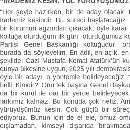
“İRADEMİZ KESİN, YOL YÜRÜYÜŞÜMÜZ
“Her şeyle hazırken, bir de aday olacak. 
irademiz kesindir. Bu süreci başlatacağız.
bir kurumun ağzından çıkacak, öyle karar
koltuğa oturduğum ilk gün -oturduğumuz k
Partisi Genel Başkanlığı koltuğudur- o
burada da söyleyelim. En adil, en açık, en 
şekilde; Gazi Mustafa Kemal Atatürk’ün ku
dünya ülkesine uygun, 2025 yılı demokrasis
öyle bir adayı, o yöntemle belirleyeceğiz.
belli. Kimdir?’ Onu tek başına Genel Başka
da bir kurul ile dar bir yerde belirleyece
farkımız kalmaz. Bu konuda çok netiz. Am
yürüyüşümüz kesin. Çok güçlü bir süreç h
ediyoruz. Bunun için de el ele, omuz omu
dışlamadan, kimseyi dışarıda bırakmada