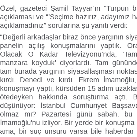
Özel, gazeteci Şamil Tayyar’ın “Turpun 
açıklaması ve “’Seçime hazırız, adayımız h
açıklamadınız” sorularına şu yanıtı verdi:
“Değerli arkadaşlar biraz önce yargının siyas
panelin açılış konuşmalarını yaptık. O
Olacak O Kadar Televizyonu’nda, ‘Tam
manzara koyduk’ diyorlardı. Tam gününde
tam burada yargının siyasallaşması nokta
kırdı. Denedi ve kırdı. Ekrem İmamoğlu,
konuşmayı yaptı, kürsüden 15 adım uzakla
ötedeyken hakkında soruşturma açtı. 
düşünüyor: İstanbul Cumhuriyet Başsavcı
olmaz mı? Pazartesi günü sabah, bu v
İmamoğlu'nu izliyor. Bir yerde bir konuşma y
ama, bir suç unsuru varsa bile haberdar o