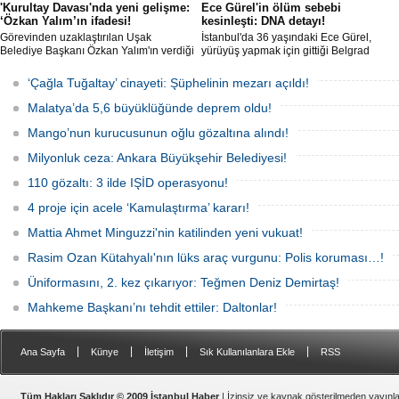
'Kurultay Davası'nda yeni gelişme:
Ece Gürel'in ölüm sebebi
‘Özkan Yalım’ın ifadesi!
kesinleşti: DNA detayı!
Görevinden uzaklaştırılan Uşak
İstanbul'da 36 yaşındaki Ece Gürel,
Belediye Başkanı Özkan Yalım'ın verdiği
yürüyüş yapmak için gittiği Belgrad
son ek ifade 'Kurultay' davası dosyasına
Ormanı'nda 2 Mart 2025'te kayıplara
girdi.
karıştı. 4 gün sonra sağ bulunan ancak
‘Çağla Tuğaltay’ cinayeti: Şüphelinin mezarı açıldı!
kaldırıldığı hastanede hayatını
kaybeden Ece'nin ölümüyle ilgili
Malatya’da 5,6 büyüklüğünde deprem oldu!
soruşturma tamamlanırken, dikkat
çeken detaylar yer aldı.
Mango’nun kurucusunun oğlu gözaltına alındı!
Milyonluk ceza: Ankara Büyükşehir Belediyesi!
110 gözaltı: 3 ilde IŞİD operasyonu!
4 proje için acele ‘Kamulaştırma’ kararı!
Mattia Ahmet Minguzzi'nin katilinden yeni vukuat!
Rasim Ozan Kütahyalı'nın lüks araç vurgunu: Polis koruması…!
Üniformasını, 2. kez çıkarıyor: Teğmen Deniz Demirtaş!
Mahkeme Başkanı’nı tehdit ettiler: Daltonlar!
|
|
|
|
Ana Sayfa
Künye
İletişim
Sık Kullanılanlara Ekle
RSS
Tüm Hakları Saklıdır © 2009 İstanbul Haber
| İzinsiz ve kaynak gösterilmeden yayın