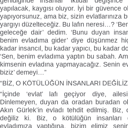
gerildiğinde insanlar ‘İktidar değişin
yapılacak, kaygısı oluyor. İyi bir güvence o
yapıyorsunuz, ama biz, sizin evlatlarınıza b
yargıyı düzelteceğiz. Bu lafın neresi…? ‘Ben
geleceğe dair’ dedim. ‘Bunu duyan insanl
benim evladıma gider’ diye düşünmez hi
kadar insancıl, bu kadar yapıcı, bu kadar 
‘Sen, benim evladıma yaptın bu sabah. Ama 
kimsenin evladına yapmayacağız. Senin ev
biziz’ demeyi…”
“BİZ, O KÖTÜLÜĞÜN İNSANLARI DEĞİLİZ
“İçinde ‘evlat’ lafı geçiyor diye, ail
Dinlemeyen, duyan da oradan buradan o
Akın Gürlek’in evladı tehdit edilmiş. Biz,
değiliz ki. Biz, o kötülüğün insanları 
evladımıza yaptığına, bizim elimiz sen