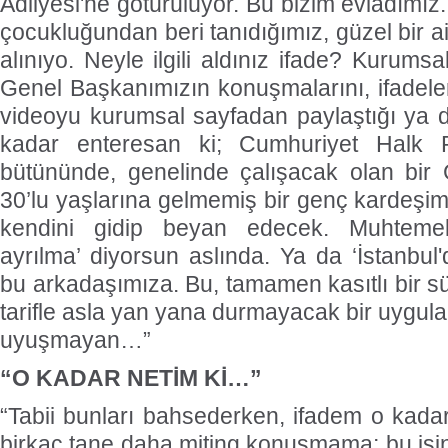
Adliyesi'ne götürülüyor. Bu bizim evladımız
çocukluğundan beri tanıdığımız, güzel bir ai
alınıyo. Neyle ilgili aldınız ifade? Kurums
Genel Başkanımızın konuşmalarını, ifadeler
videoyu kurumsal sayfadan paylaştığı ya 
kadar enteresan ki; Cumhuriyet Halk Par
bütününde, genelinde çalışacak olan bir
30’lu yaşlarına gelmemiş bir genç kardeşim
kendini gidip beyan edecek. Muhtemel
ayrılma’ diyorsun aslında. Ya da ‘İstanbul
bu arkadaşımıza. Bu, tamamen kasıtlı bir sür
tarifle asla yan yana durmayacak bir uygula
uyuşmayan…”
“O KADAR NETİM Kİ…”
“Tabii bunları bahsederken, ifadem o kada
birkaç tane daha miting konuşmama; bu işin 