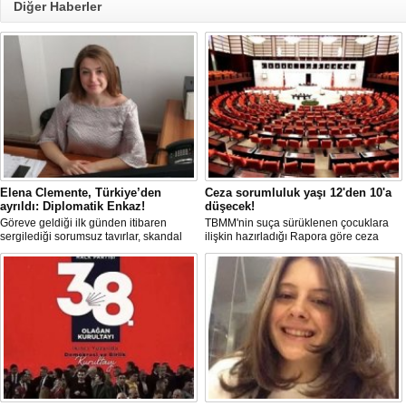
Diğer Haberler
Elena Clemente, Türkiye’den
Ceza sorumluluk yaşı 12'den 10'a
ayrıldı: Diplomatik Enkaz!
düşecek!
Göreve geldiği ilk günden itibaren
TBMM'nin suça sürüklenen çocuklara
sergilediği sorumsuz tavırlar, skandal
ilişkin hazırladığı Rapora göre ceza
kararlar ve özellikle Türk öğrencilere
sorumluluğu yaşının; 12'den 10'a
uyguladığı vize ambargosuyla tepkilerin
düşürülmesi planlanıyor.
odağında olan İtalya’nın İstanbul
Başkonsolosu Elena Clemente’nin
Türkiye’deki görevi nihayet sona erdi.