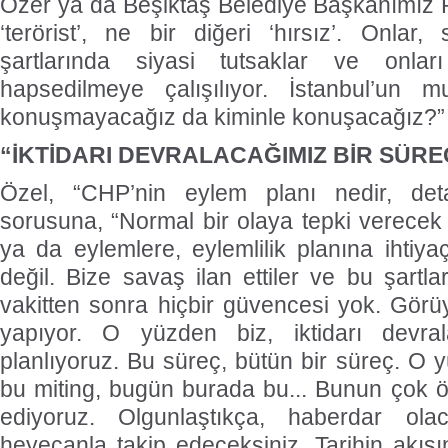
Özer ya da Beşiktaş Belediye Başkanımız 
‘terörist’, ne bir diğeri ‘hırsız’. Onlar,
şartlarında siyasi tutsaklar ve onları
hapsedilmeye çalışılıyor. İstanbul’un mu
konuşmayacağız da kiminle konuşacağız?” ş
“İKTİDARI DEVRALACAĞIMIZ BİR SÜRE
Özel, “CHP’nin eylem planı nedir, deta
sorusuna, “Normal bir olaya tepki verecek 
ya da eylemlere, eylemlilik planına ihtiya
değil. Bize savaş ilan ettiler ve bu şartl
vakitten sonra hiçbir güvencesi yok. Görü
yapıyor. O yüzden biz, iktidarı devral
planlıyoruz. Bu süreç, bütün bir süreç. O
bu miting, bugün burada bu... Bunun çok öt
ediyoruz. Olgunlaştıkça, haberdar olac
heyecanla takip edeceksiniz. Tarihin akışın