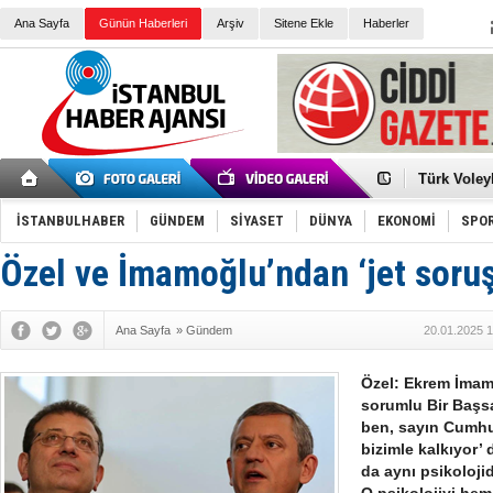
Ana Sayfa
Günün Haberleri
Arşiv
Sitene Ekle
Haberler
Elena Clem
Düşük Risk
Türk Voley
Töreninde
İkinci El M
Guguk kuş
Sneaker Ay
İSTANBULHABER
GÜNDEM
SİYASET
DÜNYA
EKONOMİ
SPO
Erkek Spor
Bakmalısın
Tommy Hilf
Özel ve İmamoğlu’ndan ‘jet soruş
Yeri
Ceza sorum
Kayyum ata
Ankara kuli
Ana Sayfa
»
Gündem
20.01.2025 1
Kemal Kılı
Erdoğan: “
'Kurultay D
Özel: Ekrem İmam
İtalyan Lis
sorumlu Bir Başs
ben, sayın Cumhur
bizimle kalkıyor’
da aynı psikoloj