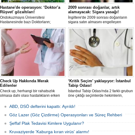
Hastane'de operasyon: ‘Doktor’a
2009 sonrası doğanlar, artık
Rüşvet' gözaltıları!
alamayacak: Sigara yasağı!
Ondokuzmayıs Üniversitesi
İngiltere'de 2009 sonrası doğanların
Hastanesinde bazı Doktorların;
sigara satın almasını engelleyen
hastalardan rüşvet aldığı iddiasıyla
düzenleme yürürlüğe girdi.
başlatılan 'Soruşturma' kapsamında
Samsun ve Ordu’da eş zamanlı
operasyon düzenlendi. Aralarında 4
Doktorun da bulunduğu 18 şüpheli
gözaltına alındı.
Check Up Hakkında Merak
‘Kritik Seçim’ yaklaşıyor: İstanbul
Edilenler
Tabip Odası!
Check up, herhangi bir rahatsızlık
İstanbul Tabip Odası'nda 2 farklı grubun
olmasa dahi olası hastalıkların erken
öne çıktığı seçimlerde hekimlerin,
teşhisi ve risk faktörlerinin belirlenmesi
sadece yönetimi değil, Oda’nın bundan
için yapılan kapsamlı bir sağlık
sonraki yönü de oylayacağı
ABD, DSÖ defterini kapattı: Ayrıldı!
taramasıdır. Check up randevusu
konuşuluyor. Öte yandan kulislerde,
alınarak başlayan süreçte, kişiye özel
"Meslek örgütlerinde son yıllarda
Göz Lazer (Göz Çizdirme) Operasyonları ve Süreç Rehberi
test ve muayeneler uygulanır.
yaşanan dönüşüm, tabip odalarına da
uzanır mı?" sorusunun konuşulduğu
Şeffaf Plak Tedavisi Kimlere Uygulanır?
aktarılıyor.
Kruvaziyerde 'Kaburga kıran virüs' alarmı!