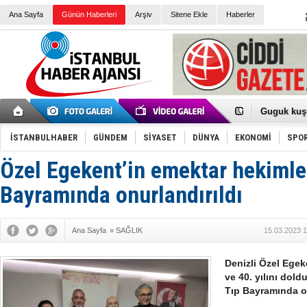
Ana Sayfa
Günün Haberleri
Arşiv
Sitene Ekle
Haberler
Türk Voley
Töreninde
İkinci El M
Guguk kuş
Sneaker Ay
Erkek Spor
İSTANBULHABER
GÜNDEM
SİYASET
DÜNYA
EKONOMİ
SPO
Bakmalısın
Tommy Hilf
Yeri
Ceza sorum
Özel Egekent’in emektar hekimle
Kayyum ata
Ankara kuli
Bayramında onurlandırıldı
Kemal Kılı
Erdoğan: “
'Kurultay D
Ana Sayfa
»
SAĞLIK
15.03.2023 1
İtalyan Lis
Ece Gürel'
3 gözaltı:
Denizli Özel Egek
ve 40. yılını dold
Tıp Bayramında on