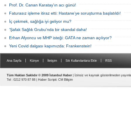
Prof. Dr. Canan Karatay'ın acı günü!
Faturasız işleme itiraz etti: Hastane’ye soruşturma başlatıldı!
İç çekmek, sağlığa iyi geliyor mu?
‘Şafak Sağlık Grubu'nda bir skandal daha!
Erhan Afyoncu ve MHP isteği: GATA ne zaman açılıyor?
Yeni Covid dalgası kapımızda: Frankenstein!
|
|
|
|
Ana Sayfa
Künye
İletişim
Sık Kullanılanlara Ekle
RSS
Tüm Hakları Saklıdır © 2009 İstanbul Haber
| İzinsiz ve kaynak gösterilmeden yayın
Tel : 0212 970 87 88 |
Haber Scripti
:
CM Bilişim