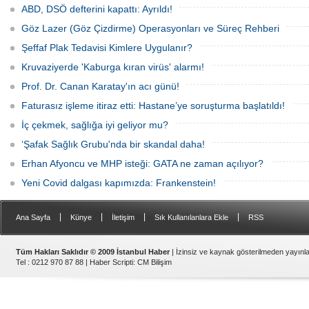
için yapılan kapsamlı bir sağlık
sonraki yönü de oylayacağı
ABD, DSÖ defterini kapattı: Ayrıldı!
taramasıdır. Check up randevusu
konuşuluyor. Öte yandan kulislerde,
alınarak başlayan süreçte, kişiye özel
"Meslek örgütlerinde son yıllarda
Göz Lazer (Göz Çizdirme) Operasyonları ve Süreç Rehberi
test ve muayeneler uygulanır.
yaşanan dönüşüm, tabip odalarına da
uzanır mı?" sorusunun konuşulduğu
Şeffaf Plak Tedavisi Kimlere Uygulanır?
aktarılıyor.
Kruvaziyerde 'Kaburga kıran virüs' alarmı!
Prof. Dr. Canan Karatay'ın acı günü!
Faturasız işleme itiraz etti: Hastane’ye soruşturma başlatıldı!
İç çekmek, sağlığa iyi geliyor mu?
‘Şafak Sağlık Grubu'nda bir skandal daha!
Erhan Afyoncu ve MHP isteği: GATA ne zaman açılıyor?
Yeni Covid dalgası kapımızda: Frankenstein!
|
|
|
|
Ana Sayfa
Künye
İletişim
Sık Kullanılanlara Ekle
RSS
Tüm Hakları Saklıdır © 2009 İstanbul Haber
| İzinsiz ve kaynak gösterilmeden yayın
Tel : 0212 970 87 88 |
Haber Scripti
:
CM Bilişim