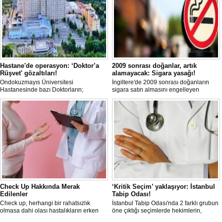
Hastane'de operasyon: ‘Doktor’a
2009 sonrası doğanlar, artık
Rüşvet' gözaltıları!
alamayacak: Sigara yasağı!
Ondokuzmayıs Üniversitesi
İngiltere'de 2009 sonrası doğanların
Hastanesinde bazı Doktorların;
sigara satın almasını engelleyen
hastalardan rüşvet aldığı iddiasıyla
düzenleme yürürlüğe girdi.
başlatılan 'Soruşturma' kapsamında
Samsun ve Ordu’da eş zamanlı
operasyon düzenlendi. Aralarında 4
Doktorun da bulunduğu 18 şüpheli
gözaltına alındı.
Check Up Hakkında Merak
‘Kritik Seçim’ yaklaşıyor: İstanbul
Edilenler
Tabip Odası!
Check up, herhangi bir rahatsızlık
İstanbul Tabip Odası'nda 2 farklı grubun
olmasa dahi olası hastalıkların erken
öne çıktığı seçimlerde hekimlerin,
teşhisi ve risk faktörlerinin belirlenmesi
sadece yönetimi değil, Oda’nın bundan