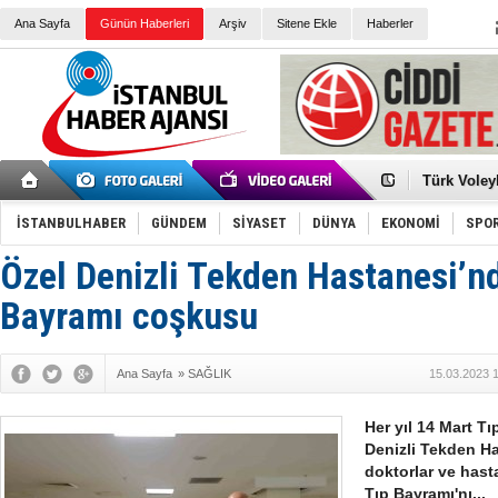
Ana Sayfa
Günün Haberleri
Arşiv
Sitene Ekle
Haberler
Elena Clem
Düşük Risk
Türk Voley
Töreninde
İkinci El M
Guguk kuş
İSTANBULHABER
GÜNDEM
SİYASET
DÜNYA
EKONOMİ
SPO
Sneaker Ay
Erkek Spor
Özel Denizli Tekden Hastanesi’n
Bakmalısın
Tommy Hilf
Yeri
Ceza sorum
Bayramı coşkusu
Kayyum ata
Ankara kuli
Kemal Kılı
Ana Sayfa
»
SAĞLIK
15.03.2023 
Erdoğan: “
'Kurultay D
İtalyan Lis
Her yıl 14 Mart T
Denizli Tekden Ha
doktorlar ve hast
Tıp Bayramı'nı...