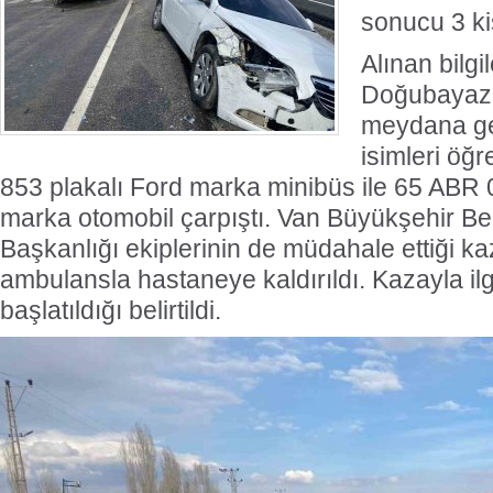
sonucu 3 ki
Alınan bilgi
Türk Voleybolu, Avrupa ve Akdeniz'in
G
Doğubayazı
meydana gel
En Prestijli Ödül Töreninde Yeniden
isimleri öğ
Onur Konuğu
853 plakalı Ford marka minibüs ile 65 ABR 
marka otomobil çarpıştı. Van Büyükşehir Bel
Başkanlığı ekiplerinin de müdahale ettiği k
ambulansla hastaneye kaldırıldı. Kazayla ilg
başlatıldığı belirtildi.