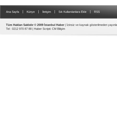
dayanırken, Pro Max 18
sınırına ulaştı. Fiyat artışlar
diğer Apple ürünlerine de
|
|
|
|
Ana Sayfa
Künye
İletişim
Sık Kullanılanlara Ekle
RSS
Tüm Hakları Saklıdır © 2009 İstanbul Haber
| İzinsiz ve kaynak gösterilmeden yayın
Tel : 0212 970 87 88 |
Haber Scripti
:
CM Bilişim