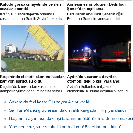
Külotlu çorap cinayetinde verilen
Anneannesini öldüren Bedirhan
cezalar onandı!
Şener’den açıklama!
İstanbuL Sancaktepe'de ormanda
Eski Bakan Abdüllatif Şener'in oğlu
cesedi bulunan Semih Sevim'in külotlu
Bedirhan Şener'in, anneannesini
çorapla boğularak öldürüldüğü
öldürmesine ilişkin davada karar
iddiasına ilişkin sanık Seçil Çiftçi'ye
açıklandı. "Anneannem benim dünyada
verilen 'ağırlaştırılmış müebbet' ve
en sevdiğim insanlardan biridir" diyen
babası hakkındaki 'müebbet' kararı,
Bedirhan Şener'in ifadesi dikkat
istinaf mahkemesi onadı.
çekerken, Şener'e verilen ceza belli
oldu.
Hastane'de operasyon: ‘
Rüşvet' gözaltılar
Ondokuzmayıs Ünivers
Hastanesinde bazı Dokto
Kırşehir'de elektrik akımına kapılan
Aydın'da uçuruma devrilen
hastalardan rüşvet aldığı 
kamyon sürücüsü öldü
otomobildeki 5 kişi yaralandı
başlatılan 'Soruşturma' k
Samsun ve Ordu’da eş 
Kırşehir'de kamyondan yük indirirken
Aydın'ın Sultanhisar ilçesinde
operasyon düzenlendi. Ara
damperin yüksek gerilim hattına temas
otomobilin uçuruma devrilmesi sonucu
Doktorun da bulunduğu 1
etmesi sonucu elektrik akımına kapılan
5 kişi yaralandı.
gözaltına alındı.
sürücü hayatını kaybetti.
Ankara'da feci kaza: Ölü sayısı 4'e yükseldi
Şanlıurfa'da iki grup arasındaki silahlı kavgada 4 kişi yaralandı
Boşanma aşamasındaki eşi tarafından öldürülen kadının cenazesi 
Yine pencere, yine şüpheli kadın ölümü! 5'inci kattan 'düştü'