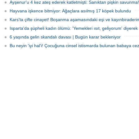
Ayşenur'u 4 kez ateş ederek katletmişti: Sanıktan pişkin savunma!
Hayvana işkence bitmiyor: Ağaçlara asılmış 17 köpek bulundu
Testo Taylan, ilk duruşma
Kars'ta çifte cinayet! Boşanma aşamasındaki eşi ve kayınbiraderini 
kaldı!
Isparta'da şüpheli kadın ölümü: 'Yemekleri ısıt, geliyorum' diyerek 
'Testo Taylan' mahlasıyla 
yaklaşık 2 aydır tutuklu bul
6 yaşında gelin skandalı davası | Bugün karar bekleniyor
Medya Fenomeni Tayla
Danyıldız, çıktığı ilk duruş
Bu neyin 'iyi hal'i! Çocuğuna cinsel istismarda bulunan babaya cez
bırakıldı.
Apple'dan ürünlerine zam
TL'ye dayandı!
Apple; Türkiye'deki fiyatl
kararı aldı. Gelen zamlarl
serisinin giriş modeli; 60