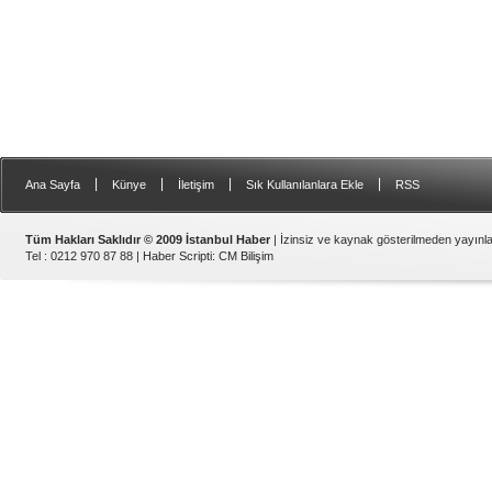
|
|
|
|
Ana Sayfa
Künye
İletişim
Sık Kullanılanlara Ekle
RSS
Tüm Hakları Saklıdır © 2009 İstanbul Haber
| İzinsiz ve kaynak gösterilmeden yayın
Tel : 0212 970 87 88 |
Haber Scripti
:
CM Bilişim