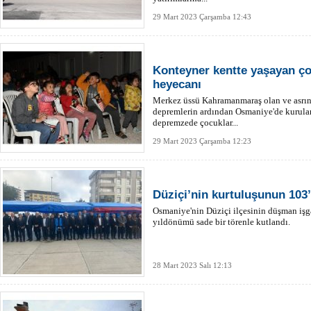
29 Mart 2023 Çarşamba 12:43
Konteyner kentte yaşayan çoc
heyecanı
Merkez üssü Kahramanmaraş olan ve asrın 
depremlerin ardından Osmaniye'de kurula
depremzede çocuklar...
29 Mart 2023 Çarşamba 12:23
Düziçi’nin kurtuluşunun 103’
Osmaniye'nin Düziçi ilçesinin düşman iş
yıldönümü sade bir törenle kutlandı.
28 Mart 2023 Salı 12:13