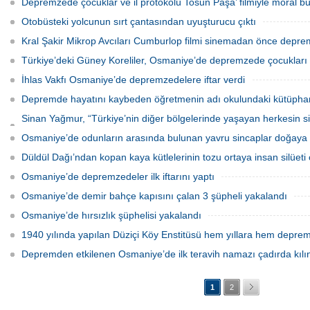
Depremzede çocuklar ve il protokolü Tosun Paşa’ filmiyle moral b
Otobüsteki yolcunun sırt çantasından uyuşturucu çıktı
Kral Şakir Mikrop Avcıları Cumburlop filmi sinemadan önce depre
Türkiye’deki Güney Koreliler, Osmaniye’de depremzede çocukları 
İhlas Vakfı Osmaniye’de depremzedelere iftar verdi
Depremde hayatını kaybeden öğretmenin adı okulundaki kütüph
Sinan Yağmur, “Türkiye’nin diğer bölgelerinde yaşayan herkesin si
akıyor”
Osmaniye’de odunların arasında bulunan yavru sincaplar doğaya b
Düldül Dağı’ndan kopan kaya kütlelerinin tozu ortaya insan silüeti 
Osmaniye’de depremzedeler ilk iftarını yaptı
Osmaniye’de demir bahçe kapısını çalan 3 şüpheli yakalandı
Osmaniye’de hırsızlık şüphelisi yakalandı
1940 yılında yapılan Düziçi Köy Enstitüsü hem yıllara hem depr
Depremden etkilenen Osmaniye’de ilk teravih namazı çadırda kılı
1
2