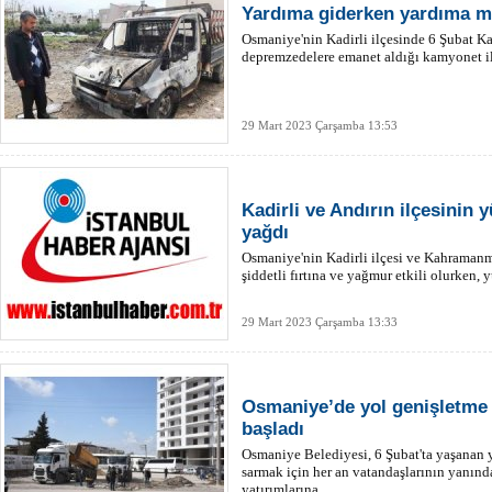
Yardıma giderken yardıma m
Osmaniye'nin Kadirli ilçesinde 6 Şubat 
depremzedelere emanet aldığı kamyonet il
29 Mart 2023 Çarşamba 13:53
Kadirli ve Andırın ilçesinin 
yağdı
Osmaniye'nin Kadirli ilçesi ve Kahramanma
şiddetli fırtına ve yağmur etkili olurken, 
29 Mart 2023 Çarşamba 13:33
Osmaniye’de yol genişletme
başladı
Osmaniye Belediyesi, 6 Şubat'ta yaşanan y
sarmak için her an vatandaşlarının yanınd
yatırımlarına...