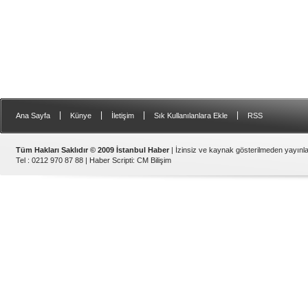
|
|
|
|
Ana Sayfa
Künye
İletişim
Sık Kullanılanlara Ekle
RSS
Tüm Hakları Saklıdır © 2009 İstanbul Haber
| İzinsiz ve kaynak gösterilmeden yayın
Tel : 0212 970 87 88 |
Haber Scripti
:
CM Bilişim