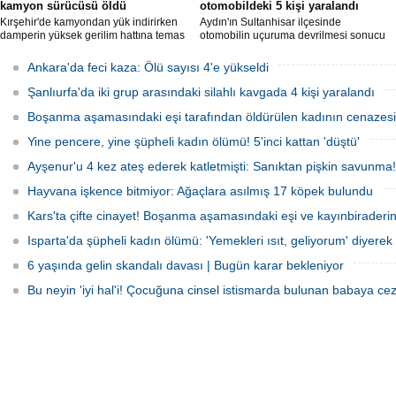
kamyon sürücüsü öldü
otomobildeki 5 kişi yaralandı
Kırşehir'de kamyondan yük indirirken
Aydın'ın Sultanhisar ilçesinde
damperin yüksek gerilim hattına temas
otomobilin uçuruma devrilmesi sonucu
etmesi sonucu elektrik akımına kapılan
5 kişi yaralandı.
sürücü hayatını kaybetti.
Ankara'da feci kaza: Ölü sayısı 4'e yükseldi
Şanlıurfa'da iki grup arasındaki silahlı kavgada 4 kişi yaralandı
Boşanma aşamasındaki eşi tarafından öldürülen kadının cenazesi 
Yine pencere, yine şüpheli kadın ölümü! 5'inci kattan 'düştü'
Ayşenur'u 4 kez ateş ederek katletmişti: Sanıktan pişkin savunma!
Hayvana işkence bitmiyor: Ağaçlara asılmış 17 köpek bulundu
Kars'ta çifte cinayet! Boşanma aşamasındaki eşi ve kayınbiraderini 
Isparta'da şüpheli kadın ölümü: 'Yemekleri ısıt, geliyorum' diyerek 
6 yaşında gelin skandalı davası | Bugün karar bekleniyor
Bu neyin 'iyi hal'i! Çocuğuna cinsel istismarda bulunan babaya cez