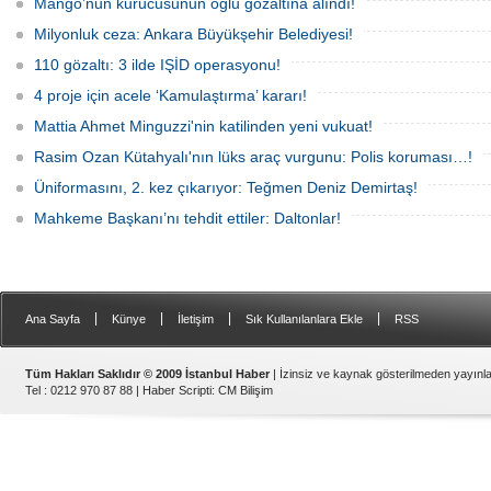
çeken detaylar yer aldı.
Mango’nun kurucusunun oğlu gözaltına alındı!
Milyonluk ceza: Ankara Büyükşehir Belediyesi!
110 gözaltı: 3 ilde IŞİD operasyonu!
4 proje için acele ‘Kamulaştırma’ kararı!
Mattia Ahmet Minguzzi'nin katilinden yeni vukuat!
Rasim Ozan Kütahyalı'nın lüks araç vurgunu: Polis koruması…!
Üniformasını, 2. kez çıkarıyor: Teğmen Deniz Demirtaş!
Mahkeme Başkanı’nı tehdit ettiler: Daltonlar!
|
|
|
|
Ana Sayfa
Künye
İletişim
Sık Kullanılanlara Ekle
RSS
Tüm Hakları Saklıdır © 2009 İstanbul Haber
| İzinsiz ve kaynak gösterilmeden yayın
Tel : 0212 970 87 88 |
Haber Scripti
:
CM Bilişim