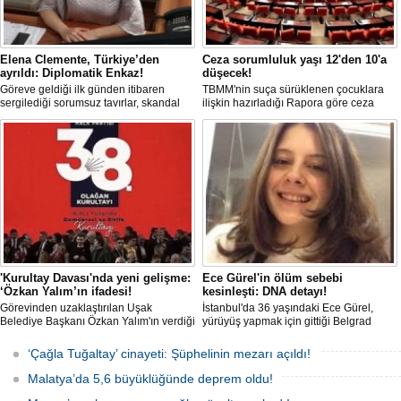
Elena Clemente, Türkiye’den
Ceza sorumluluk yaşı 12'den 10'a
ayrıldı: Diplomatik Enkaz!
düşecek!
Göreve geldiği ilk günden itibaren
TBMM'nin suça sürüklenen çocuklara
sergilediği sorumsuz tavırlar, skandal
ilişkin hazırladığı Rapora göre ceza
kararlar ve özellikle Türk öğrencilere
sorumluluğu yaşının; 12'den 10'a
uyguladığı vize ambargosuyla tepkilerin
düşürülmesi planlanıyor.
odağında olan İtalya’nın İstanbul
Başkonsolosu Elena Clemente’nin
Türkiye’deki görevi nihayet sona erdi.
'Kurultay Davası'nda yeni gelişme:
Ece Gürel'in ölüm sebebi
‘Özkan Yalım’ın ifadesi!
kesinleşti: DNA detayı!
Görevinden uzaklaştırılan Uşak
İstanbul'da 36 yaşındaki Ece Gürel,
Belediye Başkanı Özkan Yalım'ın verdiği
yürüyüş yapmak için gittiği Belgrad
son ek ifade 'Kurultay' davası dosyasına
Ormanı'nda 2 Mart 2025'te kayıplara
girdi.
karıştı. 4 gün sonra sağ bulunan ancak
‘Çağla Tuğaltay’ cinayeti: Şüphelinin mezarı açıldı!
kaldırıldığı hastanede hayatını
kaybeden Ece'nin ölümüyle ilgili
Malatya’da 5,6 büyüklüğünde deprem oldu!
soruşturma tamamlanırken, dikkat