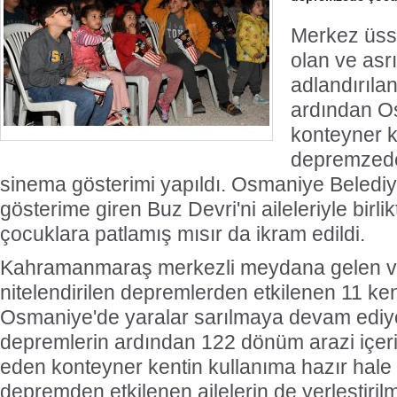
Merkez üs
olan ve asrı
adlandırıla
ardından O
konteyner 
depremzede 
sinema gösterimi yapıldı. Osmaniye Belediy
gösterime giren Buz Devri'ni aileleriyle birlik
çocuklara patlamış mısır da ikram edildi.
Kahramanmaraş merkezli meydana gelen ve 
nitelendirilen depremlerden etkilenen 11 ke
Osmaniye'de yaralar sarılmaya devam ediyo
depremlerin ardından 122 dönüm arazi içe
eden konteyner kentin kullanıma hazır hale 
depremden etkilenen ailelerin de yerleştiril