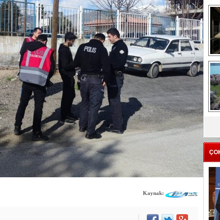
me
e
Z
ba
g
ÇO
Kaynak: