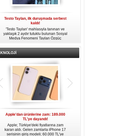
Testo Taylan, ilk duruşmada serbest
'Çay Tutuklusu’ Yusuf Güney, tahliye
kaldı!
edildi!
'Testo Taylan' mahlasıyla tanınan ve
Bir yayında 'Ayahuska' isimli çayı
yaklaşık 2 aydır tutuklu bulunan Sosyal
özendirdiği ifadeler kullandığı
s
Medya Fenomeni Taylan Özgüç
gerekçesiyle tutuklanan şarkıcı Yusuf
Danyıldız, çıktığı ilk duruşmada serbest
Güney, 'Ev Hapsi' şartıyla serbest
bırakıldı.
bırakıldı.
EKNOLOJİ
Apple'dan ürünlerine zam: 189.000
Apple’da yeni dönem: Tim Cook
TL'ye dayandı!
gidiyor, kim geliyor?
Apple; Türkiye'deki fiyatlarına zam
Apple, 2011 yılından bu yana şirketin
kararı aldı. Gelen zamlarla iPhone 17
başında bulunan CEO Tim Cook’un
serisinin giriş modeli; 60.000 TL'ye
görevinden ayrılacağını duyurdu.