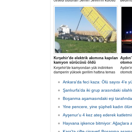
cesedi bulunan Semih Sevim'in külotlu
Bedirh
çorapla boğularak öldürüldüğü
öldürme
iddiasına ilişkin sanık Seçil Çiftçi'ye
açıkla
verilen 'ağırlaştırılmış müebbet' ve
en sevd
babası hakkındaki 'müebbet' kararı,
Bedirha
istinaf mahkemesi onadı.
çekerke
oldu.
Kırşehir'de elektrik akımına kapılan
Aydın
kamyon sürücüsü öldü
otomob
Kırşehir'de kamyondan yük indirirken
Aydın'ı
damperin yüksek gerilim hattına temas
otomob
etmesi sonucu elektrik akımına kapılan
5 kişi y
sürücü hayatını kaybetti.
Ankara'da feci kaza: Ölü sayısı 4'e y
Şanlıurfa'da iki grup arasındaki silah
Boşanma aşamasındaki eşi tarafından
Yine pencere, yine şüpheli kadın ölümü
Ayşenur'u 4 kez ateş ederek katletmi
Hayvana işkence bitmiyor: Ağaçlara 
Kars'ta çifte cinayet! Boşanma aşamas