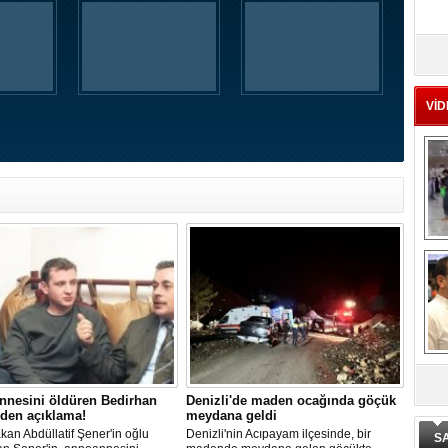
Ad
‘A
VİD
Me
Te
El
En
M
Ba
Ka
De
nnesini öldüren Bedirhan
Denizli'de maden ocağında göçük
ge
den açıklama!
meydana geldi
kan Abdüllatif Şener'in oğlu
Denizli'nin Acıpayam ilçesinde, bir
S