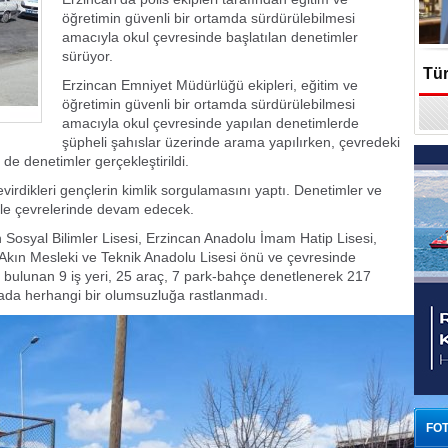
öğretimin güvenli bir ortamda sürdürülebilmesi
amacıyla okul çevresinde başlatılan denetimler
sürüyor.
Tür
Erzincan Emniyet Müdürlüğü ekipleri, eğitim ve
öğretimin güvenli bir ortamda sürdürülebilmesi
En
amacıyla okul çevresinde yapılan denetimlerde
şüpheli şahıslar üzerinde arama yapılırken, çevredeki
 de denetimler gerçekleştirildi.
virdikleri gençlerin kimlik sorgulamasını yaptı. Denetimler ve
ile çevrelerinde devam edecek.
 Sosyal Bilimler Lisesi, Erzincan Anadolu İmam Hatip Lisesi,
 Akın Mesleki ve Teknik Anadolu Lisesi önü ve çevresinde
e bulunan 9 iş yeri, 25 araç, 7 park-bahçe denetlenerek 217
amada herhangi bir olumsuzluğa rastlanmadı.
FOT