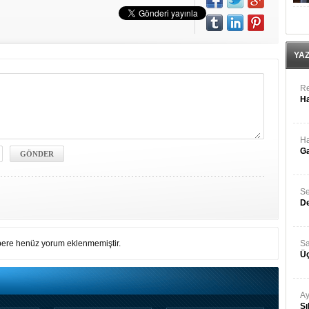
YA
Re
Ha
Ha
Ga
Se
De
ere henüz yorum eklenmemiştir.
Sa
Üç
Ay
Sı