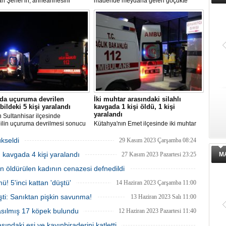
an Şener'in, anneannesini
madende meydana gelen göçükte
sine ilişkin davada karar
mahsur kalanların olduğu bildirildi.
ndı. "Anneannem benim dünyada
iğim insanlardan biridir" diyen
n Şener'in ifadesi dikkat
n, Şener'e verilen ceza belli
'da uçuruma devrilen
İki muhtar arasındaki silahlı
ildeki 5 kişi yaralandı
kavgada 1 kişi öldü, 1 kişi
yaralandı
n Sultanhisar ilçesinde
ilin uçuruma devrilmesi sonucu
Kütahya'nın Emet ilçesinde iki muhtar
aralandı.
arasında yaşanan silahlı kavgada 1 kişi
öldü, 1 kişi yaralandı.
ükseldi
29 Kasım 2023 Çarşamba 08:24
lı kavgada 4 kişi yaralandı
27 Kasım 2023 Pazartesi 23:25
M
 öldürülen kadının cenazesi defnedildi
02 Ağustos 2023 Çarşamba 16:00
! 5'inci kattan 'düştü'
14 Haziran 2023 Çarşamba 11:00
şti: Sanıktan pişkin savunma!
13 Haziran 2023 Salı 11:00
asılmış 17 köpek bulundu
12 Haziran 2023 Pazartesi 11:40
ındaki eşi ve kayınbiraderini katletti