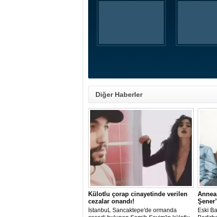
Diğer Haberler
Külotlu çorap cinayetinde verilen
Annea
cezalar onandı!
Şener’
İstanbuL Sancaktepe'de ormanda
Eski Ba