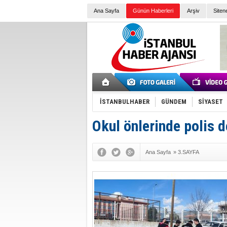
Ana Sayfa
Günün Haberleri
Arşiv
Siten
İSTANBULHABER
GÜNDEM
SİYASET
Okul önlerinde polis d
Ana Sayfa
»
3.SAYFA