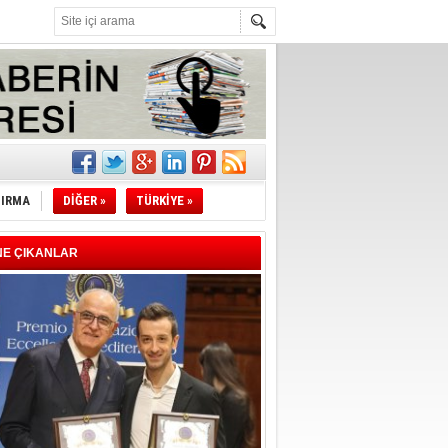
l
li
TIRMA
DİĞER »
TÜRKİYE »
sındaki
esi!
NE ÇIKANLAR
desi!