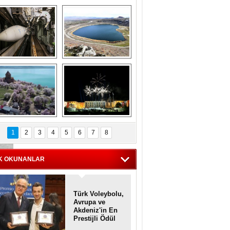
Askeri gemi 
Kapadokya'nın 
zarlığındaki terk 
'kalbi' Narlıgöl 
dilmiş gemilerin 
ilkbaharda bir başka 
etkileyici 
güzel
görüntüleri
iyaretçisiz kalan 
Haftanın 
Akdamar Adası 
fotoğrafları
1
2
3
4
5
6
7
8
dem çiçekleri ile 
örsel bir güzellik
K OKUNANLAR
Türk Voleybolu,
Avrupa ve
Akdeniz'in En
Prestijli Ödül
Töreninde