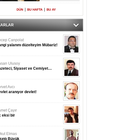
Yeniden Onur
Konuğu
|
|
DÜN
BU HAFTA
BU AY
ZARLAR
cep Canpolat
ngi yalanını düzelteyim Mübariz!
san Ulusoy
zeteci, Siyaset ve Cemiyet…
rvet Avcı
vlet aranıyor devlet!
met Çayır
 eksi bir
kut Elmas
kıntı Büyük