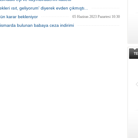
12 Haziran 2023 Pazartesi 11:30
leri ısıt, geliyorum' diyerek evden çıkmıştı...
07 Haziran 2023 Çarşamba 10:50
gün karar bekleniyor
05 Haziran 2023 Pazartesi 10:30
istismarda bulunan babaya ceza indirimi
02 Haziran 2023 Cuma 11:20
T