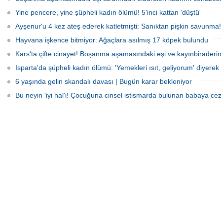
Yine pencere, yine şüpheli kadın ölümü! 5'inci kattan 'düştü'
Ayşenur'u 4 kez ateş ederek katletmişti: Sanıktan pişkin savunma!
Hayvana işkence bitmiyor: Ağaçlara asılmış 17 köpek bulundu
Kars'ta çifte cinayet! Boşanma aşamasındaki eşi ve kayınbiraderini 
Isparta'da şüpheli kadın ölümü: 'Yemekleri ısıt, geliyorum' diyerek 
6 yaşında gelin skandalı davası | Bugün karar bekleniyor
Bu neyin 'iyi hal'i! Çocuğuna cinsel istismarda bulunan babaya cez