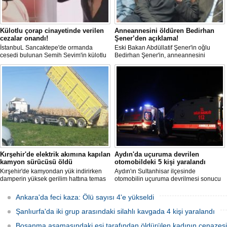
Külotlu çorap cinayetinde verilen
Anneannesini öldüren Bedirhan
cezalar onandı!
Şener’den açıklama!
İstanbuL Sancaktepe'de ormanda
Eski Bakan Abdüllatif Şener'in oğlu
cesedi bulunan Semih Sevim'in külotlu
Bedirhan Şener'in, anneannesini
çorapla boğularak öldürüldüğü
öldürmesine ilişkin davada karar
iddiasına ilişkin sanık Seçil Çiftçi'ye
açıklandı. "Anneannem benim dünyada
verilen 'ağırlaştırılmış müebbet' ve
en sevdiğim insanlardan biridir" diyen
babası hakkındaki 'müebbet' kararı,
Bedirhan Şener'in ifadesi dikkat
istinaf mahkemesi onadı.
çekerken, Şener'e verilen ceza belli
oldu.
Kırşehir'de elektrik akımına kapılan
Aydın'da uçuruma devrilen
kamyon sürücüsü öldü
otomobildeki 5 kişi yaralandı
Kırşehir'de kamyondan yük indirirken
Aydın'ın Sultanhisar ilçesinde
damperin yüksek gerilim hattına temas
otomobilin uçuruma devrilmesi sonucu
etmesi sonucu elektrik akımına kapılan
5 kişi yaralandı.
sürücü hayatını kaybetti.
Ankara'da feci kaza: Ölü sayısı 4'e yükseldi
Şanlıurfa'da iki grup arasındaki silahlı kavgada 4 kişi yaralandı
Boşanma aşamasındaki eşi tarafından öldürülen kadının cenazesi 