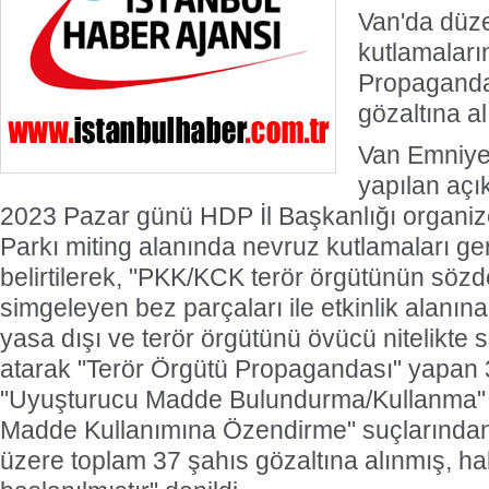
Van'da düz
kutlamaları
Propaganda
gözaltına al
Van Emniye
yapılan açı
2023 Pazar günü HDP İl Başkanlığı organize
Parkı miting alanında nevruz kutlamaları gerç
belirtilerek, "PKK/KCK terör örgütünün sözd
simgeleyen bez parçaları ile etkinlik alanın
yasa dışı ve terör örgütünü övücü nitelikte s
atarak "Terör Örgütü Propagandası" yapan 3
"Uyuşturucu Madde Bulundurma/Kullanma"
Madde Kullanımına Özendirme" suçlarından
üzere toplam 37 şahıs gözaltına alınmış, hak