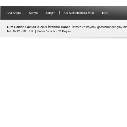
|
|
|
|
Ana Sayfa
Künye
İletişim
Sık Kullanılanlara Ekle
RSS
Tüm Hakları Saklıdır © 2009 İstanbul Haber
| İzinsiz ve kaynak gösterilmeden yayın
Tel : 0212 970 87 88 |
Haber Scripti
:
CM Bilişim