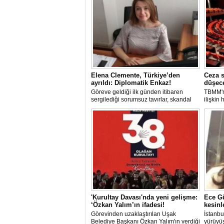
Elena Clemente, Türkiye’den
Ceza s
ayrıldı: Diplomatik Enkaz!
düşec
Göreve geldiği ilk günden itibaren
TBMM'n
sergilediği sorumsuz tavırlar, skandal
ilişkin
kararlar ve özellikle Türk öğrencilere
sorumlu
uyguladığı vize ambargosuyla tepkilerin
düşürül
odağında olan İtalya’nın İstanbul
Başkonsolosu Elena Clemente’nin
Türkiye’deki görevi nihayet sona erdi.
'Kurultay Davası'nda yeni gelişme:
Ece Gü
‘Özkan Yalım’ın ifadesi!
kesinl
Görevinden uzaklaştırılan Uşak
İstanbu
Belediye Başkanı Özkan Yalım'ın verdiği
yürüyüş