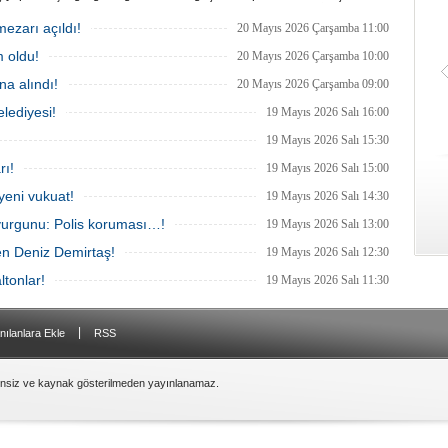
nda 2 Mart 2025'te kayıplara
Teknoloji A.Ş.'ye yönelik 'İhaleye fesat
. 4 gün sonra sağ bulunan ancak
karıştırma' operasyonu düzenlendi. 4
mezarı açıldı!
20 Mayıs 2026 Çarşamba 11:00
ldığı hastanede hayatını
şüpheliden 3'ü; Jandarma ekipleri
 oldu!
n Ece'nin ölümüyle ilgili
tarafınca gözaltına alındı.
20 Mayıs 2026 Çarşamba 10:00
urma tamamlanırken, dikkat
a alındı!
20 Mayıs 2026 Çarşamba 09:00
etaylar yer aldı.
lediyesi!
19 Mayıs 2026 Salı 16:00
19 Mayıs 2026 Salı 15:30
rı!
19 Mayıs 2026 Salı 15:00
yeni vukuat!
19 Mayıs 2026 Salı 14:30
vurgunu: Polis koruması…!
19 Mayıs 2026 Salı 13:00
en Deniz Demirtaş!
19 Mayıs 2026 Salı 12:30
ltonlar!
19 Mayıs 2026 Salı 11:30
|
nılanlara Ekle
RSS
zinsiz ve kaynak gösterilmeden yayınlanamaz.