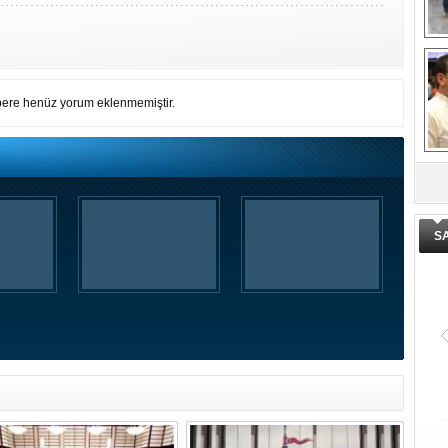
El
En
M
Ba
Ka
ere henüz yorum eklenmemiştir.
De
ge
S