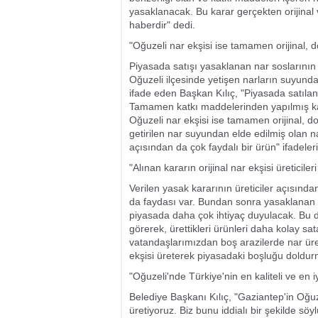
yasaklanacak. Bu karar gerçekten orijinal 
haberdir" dedi.
"Oğuzeli nar ekşisi ise tamamen orijinal, 
Piyasada satışı yasaklanan nar sosların
Oğuzeli ilçesinde yetişen narların suyunda
ifade eden Başkan Kılıç, "Piyasada satıla
Tamamen katkı maddelerinden yapılmış karm
Oğuzeli nar ekşisi ise tamamen orijinal, d
getirilen nar suyundan elde edilmiş olan na
açısından da çok faydalı bir ürün" ifadeleri
"Alınan kararın orijinal nar ekşisi üreticile
Verilen yasak kararının üreticiler açısında
da faydası var. Bundan sonra yasaklanan k
piyasada daha çok ihtiyaç duyulacak. Bu du
görerek, ürettikleri ürünleri daha kolay 
vatandaşlarımızdan boş arazilerde nar ür
ekşisi üreterek piyasadaki boşluğu doldur
"Oğuzeli'nde Türkiye'nin en kaliteli ve en iy
Belediye Başkanı Kılıç, "Gaziantep'in Oğuzel
üretiyoruz. Biz bunu iddialı bir şekilde sö