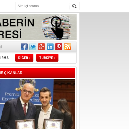
z!
l
li
TIRMA
DİĞER »
TÜRKİYE »
sındaki
NE ÇIKANLAR
esi!
desi!