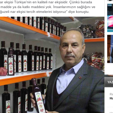
r ekşisi Türkiye'nin en kaliteli nar ekşisidir. Çünkü burada
ı madde ya da katkı maddesi yok. İnsanlarımızın sağlığını ve
zeli nar ekşisi tercih etmelerini istiyoruz" diye konuştu.
YA
Re
Ha