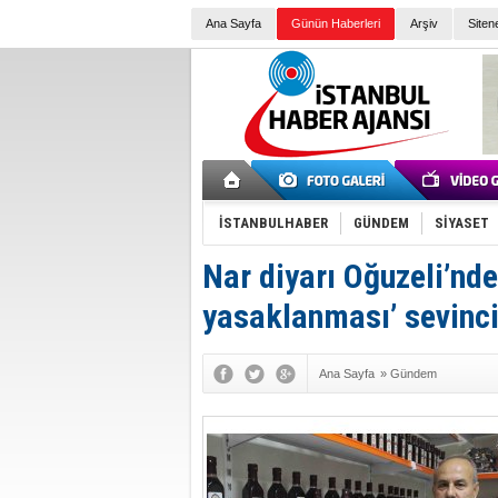
Ana Sayfa
Günün Haberleri
Arşiv
Siten
İSTANBULHABER
GÜNDEM
SİYASET
Nar diyarı Oğuzeli’nde
yasaklanması’ sevinc
Ana Sayfa
»
Gündem