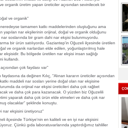
ve organik üretim yapan üreticiler açısından sevinilecek bir
doğal ve organik"
ın neredeyse tamamen katkı maddelerinden oluştuğunu ama
n yapılan nar ekşilerinin orijinal, doğal ve organik olduğunu
n nar soslarında bir gram dahi nar ekşisi bulunmuyordu.
me
a bir ürün satılıyordu. Gaziantep'in Oğuzeli ilçesinde üretilen
e
oğal ve organik narlardan elde edilen, yoğunlaştırılmış hale
r ekşisidir. Bu bölgede üretilen nar ekşisi insan sağlığı
ni kullandı.
ri açısından çok faydası var"
Z
n faydasına da değinen Kılıç, "Alınan kararın üreticiler açısından
ba
g
atkı maddeli nar sosları yerine doğal olan nar ekşisine
rumda da orijinal nar ekşisi üreticileri daha çok rağbet
ÇO
satacak ve daha çok para kazanacak. O yüzden biz Oğuzelili
etimi yaparak daha çok ürün elde etmeleri ve daha çok nar
muş olacaklar" şeklinde konuştu.
i nar ekşisini üretiyoruz"
i ilçesinde Türkiye'nin en kaliteli ve en iyi nar ekşisini
ylüyoruz. Çünkü gıda laboratuvarlarında yaptırdığımız tahliller