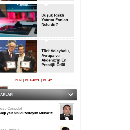
Enkaz!
Düşük Riskli
Yatırım Fonları
Nelerdir?
Türk Voleybolu,
Avrupa ve
Akdeniz'in En
Prestijli Ödül
Töreninde
Yeniden Onur
Konuğu
|
|
DÜN
BU HAFTA
BU AY
ZARLAR
cep Canpolat
ngi yalanını düzelteyim Mübariz!