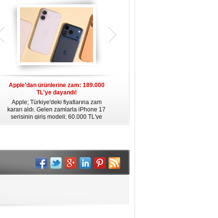
Apple'dan ürünlerine zam: 189.000
Apple’da yeni dönem: Tim Cook
TL'ye dayandı!
gidiyor, kim geliyor?
Apple; Türkiye'deki fiyatlarına zam
Apple, 2011 yılından bu yana şirketin
kararı aldı. Gelen zamlarla iPhone 17
başında bulunan CEO Tim Cook’un
serisinin giriş modeli; 60.000 TL'ye
görevinden ayrılacağını duyurdu.
dayanırken, Pro Max 189.000 TL
Cook’un yerine Donanım Mühendisliği
sınırına ulaştı. Fiyat artışları AirPods ve
Kıdemli Başkan Yardımcısı John Ternus
diğer Apple ürünlerine de yansıdı.
geçecek. Cook, Yönetim Kurulu
Başkanı olarak görevine devam
edecek.