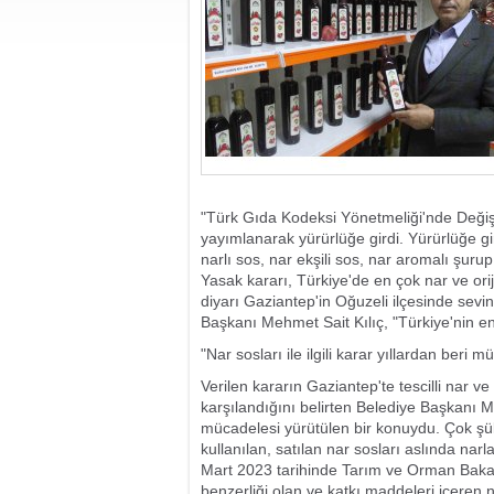
"Türk Gıda Kodeksi Yönetmeliği'nde Değiş
yayımlanarak yürürlüğe girdi. Yürürlüğe gi
narlı sos, nar ekşili sos, nar aromalı şurup
Yasak kararı, Türkiye'de en çok nar ve oriji
diyarı Gaziantep'in Oğuzeli ilçesinde sevin
Başkanı Mehmet Sait Kılıç, "Türkiye'nin en ka
"Nar sosları ile ilgili karar yıllardan beri
Verilen kararın Gaziantep'te tescilli nar ve
karşılandığını belirten Belediye Başkanı Meh
mücadelesi yürütülen bir konuydu. Çok şük
kullanılan, satılan nar sosları aslında narl
Mart 2023 tarihinde Tarım ve Orman Bakanl
benzerliği olan ve katkı maddeleri içeren na