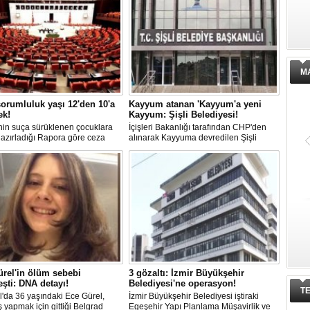
M
orumluluk yaşı 12'den 10'a
Kayyum atanan 'Kayyum'a yeni
ek!
Kayyum: Şişli Belediyesi!
in suça sürüklenen çocuklara
İçişleri Bakanlığı tarafından CHP'den
 hazırladığı Rapora göre ceza
alınarak Kayyuma devredilen Şişli
luğu yaşının; 12'den 10'a
Belediyesinde bir hafta içinde 2. kez
mesi planlanıyor.
Kayyum değişti.
rel'in ölüm sebebi
3 gözaltı: İzmir Büyükşehir
eşti: DNA detayı!
Belediyesi'ne operasyon!
T
l'da 36 yaşındaki Ece Gürel,
İzmir Büyükşehir Belediyesi iştiraki
 yapmak için gittiği Belgrad
Egeşehir Yapı Planlama Müşavirlik ve