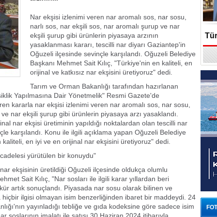
Nar ekşisi izlenimi veren nar aromalı sos, nar sosu,
narlı sos, nar ekşili sos, nar aromalı şurup ve nar
ekşili şurup gibi ürünlerin piyasaya arzının
Tür
yasaklanması kararı, tescilli nar diyarı Gaziantep'in
Oğuzeli ilçesinde sevinçle karşılandı. Oğuzeli Belediye
En
Başkanı Mehmet Sait Kılıç, "Türkiye'nin en kaliteli, en
orijinal ve katkısız nar ekşisini üretiyoruz" dedi.
Tarım ve Orman Bakanlığı tarafından hazırlanan
iklik Yapılmasına Dair Yönetmelik" Resmi Gazete'de
ren kararla nar ekşisi izlenimi veren nar aromalı sos, nar sosu,
 ve nar ekşili şurup gibi ürünlerin piyasaya arzı yasaklandı.
nal nar ekşisi üretiminin yapıldığı noktalardan olan tescilli nar
çle karşılandı. Konu ile ilgili açıklama yapan Oğuzeli Belediye
liteli, en iyi ve en orijinal nar ekşisini üretiyoruz" dedi.
 mücadelesi yürütülen bir konuydu"
 nar ekşisinin üretildiği Oğuzeli ilçesinde oldukça olumlu
met Sait Kılıç, "Nar sosları ile ilgili karar yıllardan beri
ür artık sonuçlandı. Piyasada nar sosu olarak bilinen ve
a hiçbir ilgisi olmayan isim benzerliğinden ibaret bir maddeydi. 24
ığı'nın yayınladığı tebliğe ve gıda kodeksine göre sadece isim
FOT
r soslarının imalatı ile satışı 30 Haziran 2024 itibarıyla