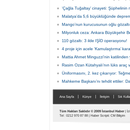
son ek ifade 'Kurultay' davası dosyasına
Ormanı'
girdi.
karıştı
‘Çağla Tuğaltay’ cinayeti: Şüphelinin 
kaldırı
Malatya’da 5,6 büyüklüğünde deprem
kaybede
soruşt
Mango’nun kurucusunun oğlu gözaltın
çeken d
Milyonluk ceza: Ankara Büyükşehir Be
110 gözaltı: 3 ilde IŞİD operasyonu!
4 proje için acele ‘Kamulaştırma’ kara
Mattia Ahmet Minguzzi'nin katilinden 
Rasim Ozan Kütahyalı'nın lüks araç 
Üniformasını, 2. kez çıkarıyor: Teğm
Mahkeme Başkanı’nı tehdit ettiler: Da
|
|
|
Ana Sayfa
Künye
İletişim
Sık Kulla
Tüm Hakları Saklıdır © 2009 İstanbul Haber
| İ
Tel : 0212 970 87 88 |
Haber Scripti
:
CM Bilişim