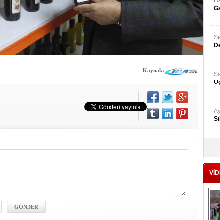
Ha
Ga
Se
De
Kaynak:
Sa
Üç
Ay
Sı
Ad
‘A
VİD
Me
Te