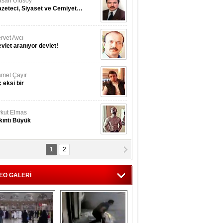
san Ulusoy
zeteci, Siyaset ve Cemiyet…
rvet Avcı
vlet aranıyor devlet!
met Çayır
 eksi bir
kut Elmas
kıntı Büyük
1
2
nan İslamoğulları
Kmonoksit’ zehirlenmesi...
EO GALERİ
hmet Akyol
rket ...!