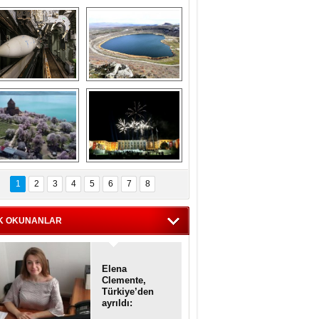
Askeri gemi 
Kapadokya'nın 
zarlığındaki terk 
'kalbi' Narlıgöl 
dilmiş gemilerin 
ilkbaharda bir başka 
etkileyici 
güzel
görüntüleri
iyaretçisiz kalan 
Haftanın 
Akdamar Adası 
fotoğrafları
1
2
3
4
5
6
7
8
dem çiçekleri ile 
örsel bir güzellik
K OKUNANLAR
Elena
Clemente,
Türkiye’den
ayrıldı:
Diplomatik