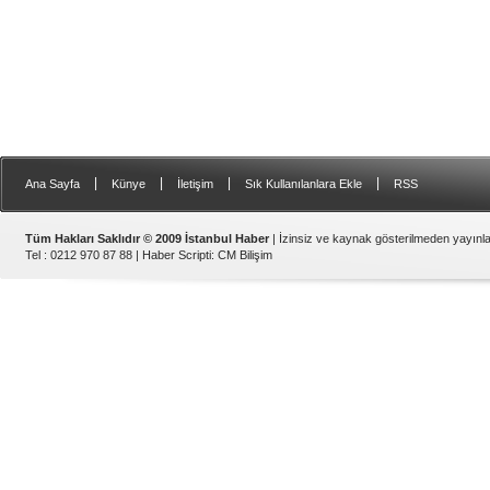
|
|
|
|
Ana Sayfa
Künye
İletişim
Sık Kullanılanlara Ekle
RSS
Tüm Hakları Saklıdır © 2009 İstanbul Haber
| İzinsiz ve kaynak gösterilmeden yayın
Tel : 0212 970 87 88 |
Haber Scripti
:
CM Bilişim