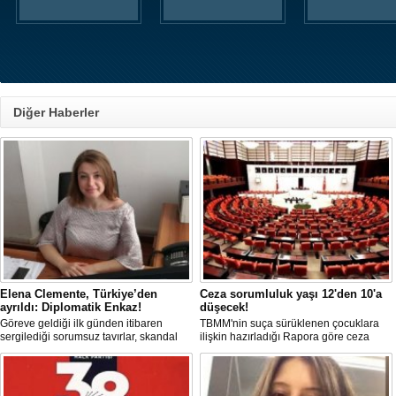
Diğer Haberler
Elena Clemente, Türkiye’den
Ceza sorumluluk yaşı 12'den 10'a
ayrıldı: Diplomatik Enkaz!
düşecek!
Göreve geldiği ilk günden itibaren
TBMM'nin suça sürüklenen çocuklara
sergilediği sorumsuz tavırlar, skandal
ilişkin hazırladığı Rapora göre ceza
kararlar ve özellikle Türk öğrencilere
sorumluluğu yaşının; 12'den 10'a
uyguladığı vize ambargosuyla tepkilerin
düşürülmesi planlanıyor.
odağında olan İtalya’nın İstanbul
Başkonsolosu Elena Clemente’nin