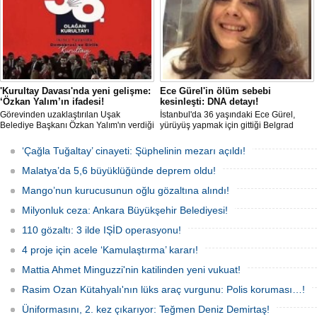
Türkiye’deki görevi nihayet sona erdi.
'Kurultay Davası'nda yeni gelişme:
Ece Gürel'in ölüm sebebi
‘Özkan Yalım’ın ifadesi!
kesinleşti: DNA detayı!
Görevinden uzaklaştırılan Uşak
İstanbul'da 36 yaşındaki Ece Gürel,
Belediye Başkanı Özkan Yalım'ın verdiği
yürüyüş yapmak için gittiği Belgrad
son ek ifade 'Kurultay' davası dosyasına
Ormanı'nda 2 Mart 2025'te kayıplara
girdi.
karıştı. 4 gün sonra sağ bulunan ancak
‘Çağla Tuğaltay’ cinayeti: Şüphelinin mezarı açıldı!
kaldırıldığı hastanede hayatını
kaybeden Ece'nin ölümüyle ilgili
Malatya’da 5,6 büyüklüğünde deprem oldu!
soruşturma tamamlanırken, dikkat
çeken detaylar yer aldı.
Mango’nun kurucusunun oğlu gözaltına alındı!
Milyonluk ceza: Ankara Büyükşehir Belediyesi!
110 gözaltı: 3 ilde IŞİD operasyonu!
4 proje için acele ‘Kamulaştırma’ kararı!
Mattia Ahmet Minguzzi'nin katilinden yeni vukuat!
Rasim Ozan Kütahyalı'nın lüks araç vurgunu: Polis koruması…!
Üniformasını, 2. kez çıkarıyor: Teğmen Deniz Demirtaş!