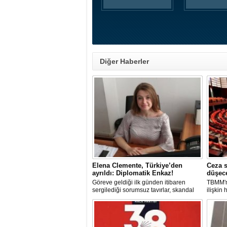
Diğer Haberler
Elena Clemente, Türkiye’den
Ceza s
ayrıldı: Diplomatik Enkaz!
düşec
Göreve geldiği ilk günden itibaren
TBMM'n
sergilediği sorumsuz tavırlar, skandal
ilişkin
kararlar ve özellikle Türk öğrencilere
sorumlu
uyguladığı vize ambargosuyla tepkilerin
düşürül
odağında olan İtalya’nın İstanbul
Başkonsolosu Elena Clemente’nin