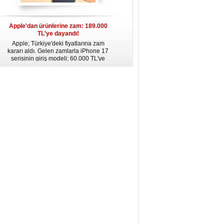
Apple'dan ürünlerine zam: 189.000
Apple’da yeni dönem: Tim Cook
TL'ye dayandı!
gidiyor, kim geliyor?
Apple; Türkiye'deki fiyatlarına zam
Apple, 2011 yılından bu yana şirketin
kararı aldı. Gelen zamlarla iPhone 17
başında bulunan CEO Tim Cook’un
serisinin giriş modeli; 60.000 TL'ye
görevinden ayrılacağını duyurdu.
dayanırken, Pro Max 189.000 TL
Cook’un yerine Donanım Mühendisliği
sınırına ulaştı. Fiyat artışları AirPods ve
Kıdemli Başkan Yardımcısı John Ternus
diğer Apple ürünlerine de yansıdı.
geçecek. Cook, Yönetim Kurulu
Başkanı olarak görevine devam
edecek.