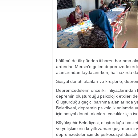
bölümü de ilk günden itibaren barınma al
ardından Mersin'e gelen depremzedelerde
alanlarından faydalanırken, halihazırda d
Sosyal donatı alanları ve kreşlerle, depremi
Depremzedelerin öncelikli ihtiyaçlarında
depremin oluşturduğu psikolojik etkileri d
Oluşturduğu geçici barınma alanlarında yem
Belediyesi, depremin psikolojik anlamda yık
için sosyal donatı alanları, çocuklar için i
Büyükşehir Belediyesi, oluşturduğu basketb
ve yetişkinlerin keyifli zaman geçirmesini
depremzedeler için de psikososyal destek 