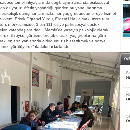
sadece temel ihtiyaçlarında değil, aynı zamanda psikosoyal
ında oluyoruz. Afetin yaşandığı günden bu yana, barınma
 psikolojik danışmanlarımızla, her yaş grubundan bireye hizmet
alkkent, Erkek Öğrenci Yurdu, Erdemli Hali olmak üzere tüm
kurs merkezimizde, 3 bin 111 kişiye psikososyal destek
en vatandaşlara değil, Mersin'de yaşayıp psikolojik olarak
yoruz. Bireysel görüşmelere ek olarak, yaş gruplarına göre
altmak, onların yanlarında olduğumuzu hissettirmek ve sosyal
mızı yürütüyoruz" ifadelerini kullandı.
YA
Re
Ha
Ha
Ga
Se
De