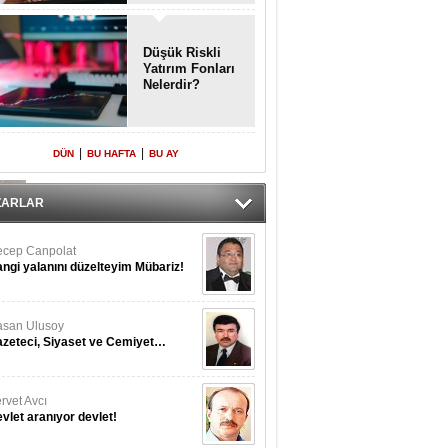
Enkaz!
Düşük Riskli
Yatırım Fonları
Nelerdir?
|
|
DÜN
BU HAFTA
BU AY
ZARLAR
cep Canpolat
ngi yalanını düzelteyim Mübariz!
san Ulusoy
zeteci, Siyaset ve Cemiyet…
rvet Avcı
vlet aranıyor devlet!