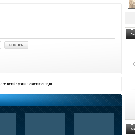
De
ge
S
ere henüz yorum eklenmemiştir.
M