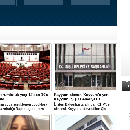
T
orumluluk yaşı 12'den 10'a
Kayyum atanan 'Kayyum'a yeni
ek!
Kayyum: Şişli Belediyesi!
in suça sürüklenen çocuklara
İçişleri Bakanlığı tarafından CHP'den
 hazırladığı Rapora göre ceza
alınarak Kayyuma devredilen Şişli
luğu yaşının; 12'den 10'a
Belediyesinde bir hafta içinde 2. kez
mesi planlanıyor.
Kayyum değişti.