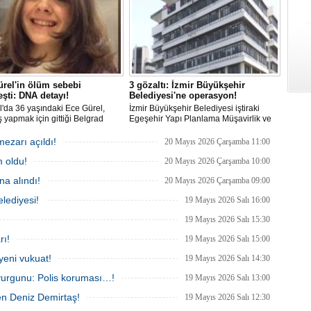
rel'in ölüm sebebi
3 gözaltı: İzmir Büyükşehir
eşti: DNA detayı!
Belediyesi'ne operasyon!
l'da 36 yaşındaki Ece Gürel,
İzmir Büyükşehir Belediyesi iştiraki
 yapmak için gittiği Belgrad
Egeşehir Yapı Planlama Müşavirlik ve
nda 2 Mart 2025'te kayıplara
Teknoloji A.Ş.'ye yönelik 'İhaleye fesat
. 4 gün sonra sağ bulunan ancak
karıştırma' operasyonu düzenlendi. 4
mezarı açıldı!
20 Mayıs 2026 Çarşamba 11:00
ldığı hastanede hayatını
şüpheliden 3'ü; Jandarma ekipleri
 oldu!
n Ece'nin ölümüyle ilgili
tarafınca gözaltına alındı.
20 Mayıs 2026 Çarşamba 10:00
urma tamamlanırken, dikkat
a alındı!
20 Mayıs 2026 Çarşamba 09:00
etaylar yer aldı.
lediyesi!
19 Mayıs 2026 Salı 16:00
19 Mayıs 2026 Salı 15:30
rı!
19 Mayıs 2026 Salı 15:00
yeni vukuat!
19 Mayıs 2026 Salı 14:30
vurgunu: Polis koruması…!
19 Mayıs 2026 Salı 13:00
en Deniz Demirtaş!
19 Mayıs 2026 Salı 12:30