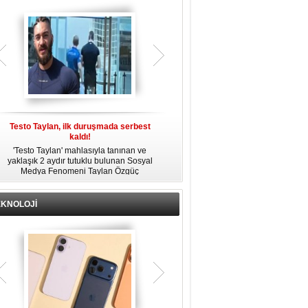
gözaltına alındı.
Testo Taylan, ilk duruşmada serbest
'Çay Tutuklusu’ Yusuf Güney, tahliye
kaldı!
edildi!
'Testo Taylan' mahlasıyla tanınan ve
Bir yayında 'Ayahuska' isimli çayı
yaklaşık 2 aydır tutuklu bulunan Sosyal
özendirdiği ifadeler kullandığı
s
Medya Fenomeni Taylan Özgüç
gerekçesiyle tutuklanan şarkıcı Yusuf
Danyıldız, çıktığı ilk duruşmada serbest
Güney, 'Ev Hapsi' şartıyla serbest
bırakıldı.
bırakıldı.
EKNOLOJİ