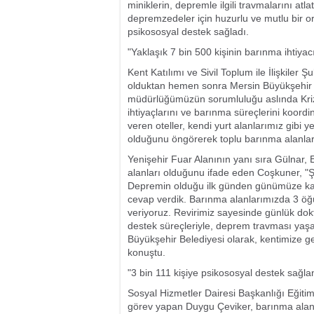
miniklerin, depremle ilgili travmalarını at
depremzedeler için huzurlu ve mutlu bir o
psikososyal destek sağladı.
"Yaklaşık 7 bin 500 kişinin barınma ihtiya
Kent Katılımı ve Sivil Toplum ile İlişkile
olduktan hemen sonra Mersin Büyükşehir B
müdürlüğümüzün sorumluluğu aslında Kriz
ihtiyaçlarını ve barınma süreçlerini koord
veren oteller, kendi yurt alanlarımız gibi 
olduğunu öngörerek toplu barınma alanları
Yenişehir Fuar Alanının yanı sıra Gülnar, 
alanları olduğunu ifade eden Coşkuner, "Ş
Depremin olduğu ilk günden günümüze kada
cevap verdik. Barınma alanlarımızda 3 öğü
veriyoruz. Revirimiz sayesinde günlük dok
destek süreçleriyle, deprem travması yaş
Büyükşehir Belediyesi olarak, kentimize 
konuştu.
"3 bin 111 kişiye psikososyal destek sağla
Sosyal Hizmetler Dairesi Başkanlığı Eğit
görev yapan Duygu Çeviker, barınma alanl