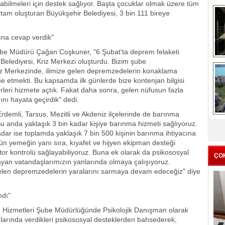
latabilmeleri için destek sağlıyor. Başta çocuklar olmak üzere tüm
rtam oluşturan Büyükşehir Belediyesi, 3 bin 111 bireye
cına cevap verdik"
r Şube Müdürü Çağan Coşkuner, "6 Şubat'ta deprem felaketi
elediyesi, Kriz Merkezi oluşturdu. Bizim şube
me
 Merkezinde, ilimize gelen depremzedelerin konaklama
e
ine etmekti. Bu kapsamda ilk günlerde bize kontenjan bilgisi
yerleri hizmete açtık. Fakat daha sonra, gelen nüfusun fazla
nı hayata geçirdik" dedi.
Erdemli, Tarsus, Mezitli ve Akdeniz ilçelerinde de barınma
Z
u anda yaklaşık 3 bin kadar kişiye barınma hizmeti sağlıyoruz.
r ise toplamda yaklaşık 7 bin 500 kişinin barınma ihtiyacına
ba
g
n yemeğin yanı sıra, kıyafet ve hijyen ekipman desteği
tor kontrolü sağlayabiliyoruz. Buna ek olarak da psikososyal
ÇO
ayan vatandaşlarımızın yanlarında olmaya çalışıyoruz.
gelen depremzedelerin yaralarını sarmaya devam edeceğiz" diye
ndı"
im Hizmetleri Şube Müdürlüğünde Psikolojik Danışman olarak
arında verdikleri psikososyal desteklerden bahsederek,