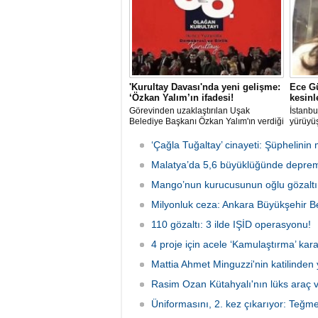
Türkiye’deki görevi nihayet sona erdi.
'Kurultay Davası'nda yeni gelişme:
Ece Gü
‘Özkan Yalım’ın ifadesi!
kesinl
Görevinden uzaklaştırılan Uşak
İstanbu
Belediye Başkanı Özkan Yalım'ın verdiği
yürüyüş
son ek ifade 'Kurultay' davası dosyasına
Ormanı'
girdi.
karıştı
‘Çağla Tuğaltay’ cinayeti: Şüphelinin 
kaldırı
Malatya’da 5,6 büyüklüğünde deprem
kaybede
soruşt
Mango’nun kurucusunun oğlu gözaltın
çeken d
Milyonluk ceza: Ankara Büyükşehir Be
110 gözaltı: 3 ilde IŞİD operasyonu!
4 proje için acele ‘Kamulaştırma’ kara
Mattia Ahmet Minguzzi'nin katilinden 
Rasim Ozan Kütahyalı'nın lüks araç 
Üniformasını, 2. kez çıkarıyor: Teğm