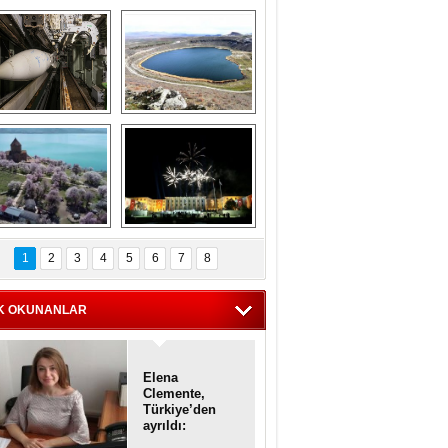
Askeri gemi 
Kapadokya'nın 
zarlığındaki terk 
'kalbi' Narlıgöl 
dilmiş gemilerin 
ilkbaharda bir başka 
etkileyici 
güzel
görüntüleri
iyaretçisiz kalan 
Haftanın 
Akdamar Adası 
fotoğrafları
1
2
3
4
5
6
7
8
dem çiçekleri ile 
örsel bir güzellik
K OKUNANLAR
Elena
Clemente,
Türkiye’den
ayrıldı:
Diplomatik