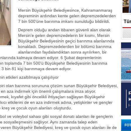
Mersin Büyükşehir Belediyesince, Kahramanmaraş
depreminin ardından kente gelen depremzedelerden
7 bin 500'üne barınma imkanı sunulduğu bildirildi.
Tür
Deprem olduğu andan itibaren güvenli alan olarak
En
Mersin'e gelen depremzedelerin bir kısmı, Mersin
Büyükşehir Belediyesinin geçici barınma alanlarında
konakladı. Depremzedelerden bir bölümü barınma
alanlarından faydalandıktan sonra ayrılırken, bir
anlarında kalmaya devam ediyor. 6 Şubat depremlerinin
n toplamda 7 bin 500'ü Büyükşehir Belediyesinin barınma
a 3 bin 81 kişi barınmaya devam ediyor.
n etkileri azaltılmaya çalışılıyor
n biri olan barınma sorununa çözüm sunan Büyükşehir Belediyesi,
e en aza indirmek için önemli çalışmalara imza atıyor.
ek, kıyafet gibi öncelikli ihtiyaçları sağlayan Büyükşehir
ıcı etkilerini de en aza indirmek adına, yetişkinler ve gençler
se kreş ve çocuk oyun alanları oluşturdu.
ol ve voleybol sahası gibi sosyal donatı alanları ile gençlerin
 ve sosyalleşmesini sağlıyor. Aynı zamanda talep eden
FOT
veren Büyükşehir Belediyesi, kreş ve çocuk oyun alanları ile de