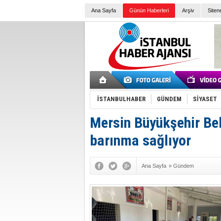
Ana Sayfa
Günün Haberleri
Arşiv
Siten
İSTANBULHABER
GÜNDEM
SİYASET
Mersin Büyükşehir Be
barınma sağlıyor
Ana Sayfa
»
Gündem