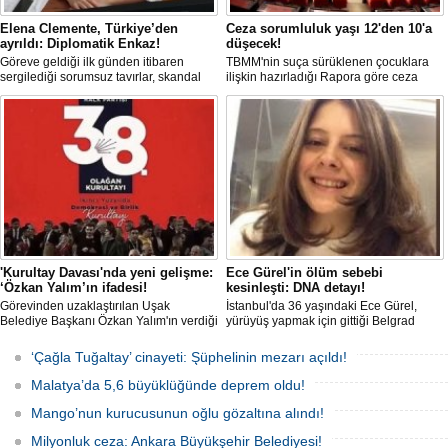
Elena Clemente, Türkiye’den
Ceza sorumluluk yaşı 12'den 10'a
ayrıldı: Diplomatik Enkaz!
düşecek!
Göreve geldiği ilk günden itibaren
TBMM'nin suça sürüklenen çocuklara
sergilediği sorumsuz tavırlar, skandal
ilişkin hazırladığı Rapora göre ceza
kararlar ve özellikle Türk öğrencilere
sorumluluğu yaşının; 12'den 10'a
uyguladığı vize ambargosuyla tepkilerin
düşürülmesi planlanıyor.
odağında olan İtalya’nın İstanbul
Başkonsolosu Elena Clemente’nin
Türkiye’deki görevi nihayet sona erdi.
'Kurultay Davası'nda yeni gelişme:
Ece Gürel'in ölüm sebebi
‘Özkan Yalım’ın ifadesi!
kesinleşti: DNA detayı!
Görevinden uzaklaştırılan Uşak
İstanbul'da 36 yaşındaki Ece Gürel,
Belediye Başkanı Özkan Yalım'ın verdiği
yürüyüş yapmak için gittiği Belgrad
son ek ifade 'Kurultay' davası dosyasına
Ormanı'nda 2 Mart 2025'te kayıplara
girdi.
karıştı. 4 gün sonra sağ bulunan ancak
‘Çağla Tuğaltay’ cinayeti: Şüphelinin mezarı açıldı!
kaldırıldığı hastanede hayatını
kaybeden Ece'nin ölümüyle ilgili
Malatya’da 5,6 büyüklüğünde deprem oldu!
soruşturma tamamlanırken, dikkat
çeken detaylar yer aldı.
Mango’nun kurucusunun oğlu gözaltına alındı!
Milyonluk ceza: Ankara Büyükşehir Belediyesi!