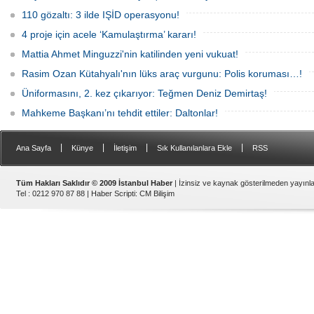
110 gözaltı: 3 ilde IŞİD operasyonu!
4 proje için acele ‘Kamulaştırma’ kararı!
Mattia Ahmet Minguzzi'nin katilinden yeni vukuat!
Rasim Ozan Kütahyalı'nın lüks araç vurgunu: Polis koruması…!
Üniformasını, 2. kez çıkarıyor: Teğmen Deniz Demirtaş!
Mahkeme Başkanı’nı tehdit ettiler: Daltonlar!
|
|
|
|
Ana Sayfa
Künye
İletişim
Sık Kullanılanlara Ekle
RSS
Tüm Hakları Saklıdır © 2009 İstanbul Haber
| İzinsiz ve kaynak gösterilmeden yayın
Tel : 0212 970 87 88 |
Haber Scripti
:
CM Bilişim