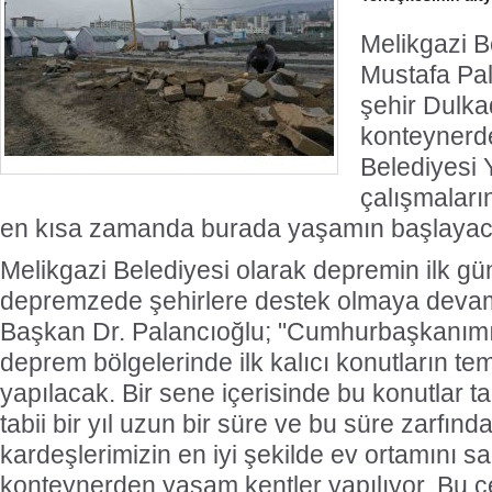
Melikgazi B
Mustafa Pal
şehir Dulka
konteynerd
Belediyesi 
çalışmaları
en kısa zamanda burada yaşamın başlayaca
Melikgazi Belediyesi olarak depremin ilk g
depremzede şehirlere destek olmaya devam e
Başkan Dr. Palancıoğlu; "Cumhurbaşkanımızı
deprem bölgelerinde ilk kalıcı konutların te
yapılacak. Bir sene içerisinde bu konutlar
tabii bir yıl uzun bir süre ve bu süre zarfı
kardeşlerimizin en iyi şekilde ev ortamını 
konteynerden yaşam kentler yapılıyor. Bu 