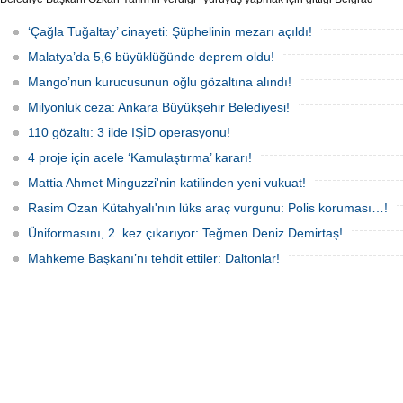
son ek ifade 'Kurultay' davası dosyasına
Ormanı'nda 2 Mart 2025'te kayıplara
girdi.
karıştı. 4 gün sonra sağ bulunan ancak
‘Çağla Tuğaltay’ cinayeti: Şüphelinin mezarı açıldı!
kaldırıldığı hastanede hayatını
kaybeden Ece'nin ölümüyle ilgili
Malatya’da 5,6 büyüklüğünde deprem oldu!
soruşturma tamamlanırken, dikkat
çeken detaylar yer aldı.
Mango’nun kurucusunun oğlu gözaltına alındı!
Milyonluk ceza: Ankara Büyükşehir Belediyesi!
110 gözaltı: 3 ilde IŞİD operasyonu!
4 proje için acele ‘Kamulaştırma’ kararı!
Mattia Ahmet Minguzzi'nin katilinden yeni vukuat!
Rasim Ozan Kütahyalı'nın lüks araç vurgunu: Polis koruması…!
Üniformasını, 2. kez çıkarıyor: Teğmen Deniz Demirtaş!
Mahkeme Başkanı’nı tehdit ettiler: Daltonlar!