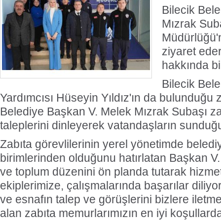
Bilecik Bel
Mızrak Suba
Müdürlüğü'n
ziyaret ede
hakkında bil
Bilecik Bel
Yardımcısı Hüseyin Yıldız'ın da bulunduğu zi
Belediye Başkan V. Melek Mızrak Subaşı za
taleplerini dinleyerek vatandaşların sunduğu 
Zabıta görevlilerinin yerel yönetimde beled
birimlerinden olduğunu hatırlatan Başkan V.
ve toplum düzenini ön planda tutarak hizmet
ekiplerimize, çalışmalarında başarılar diliy
ve esnafın talep ve görüşlerini bizlere ilet
alan zabıta memurlarımızın en iyi koşullard