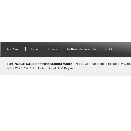
|
|
|
|
Ana Sayfa
Künye
İletişim
Sık Kullanılanlara Ekle
RSS
Tüm Hakları Saklıdır © 2009 İstanbul Haber
| İzinsiz ve kaynak gösterilmeden yayın
Tel : 0212 970 87 88 |
Haber Scripti
:
CM Bilişim