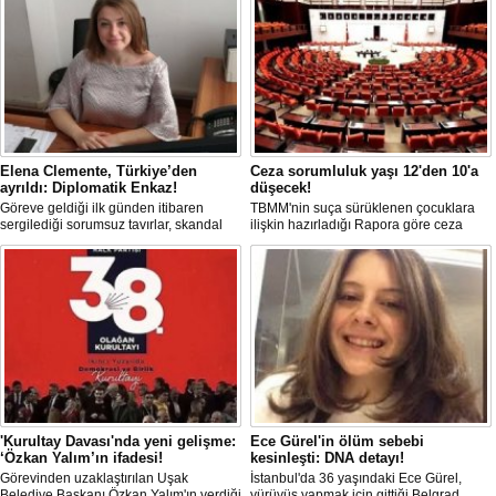
Elena Clemente, Türkiye’den
Ceza sorumluluk yaşı 12'den 10'a
ayrıldı: Diplomatik Enkaz!
düşecek!
Göreve geldiği ilk günden itibaren
TBMM'nin suça sürüklenen çocuklara
sergilediği sorumsuz tavırlar, skandal
ilişkin hazırladığı Rapora göre ceza
kararlar ve özellikle Türk öğrencilere
sorumluluğu yaşının; 12'den 10'a
uyguladığı vize ambargosuyla tepkilerin
düşürülmesi planlanıyor.
odağında olan İtalya’nın İstanbul
Başkonsolosu Elena Clemente’nin
Türkiye’deki görevi nihayet sona erdi.
'Kurultay Davası'nda yeni gelişme:
Ece Gürel'in ölüm sebebi
‘Özkan Yalım’ın ifadesi!
kesinleşti: DNA detayı!
Görevinden uzaklaştırılan Uşak
İstanbul'da 36 yaşındaki Ece Gürel,
Belediye Başkanı Özkan Yalım'ın verdiği
yürüyüş yapmak için gittiği Belgrad