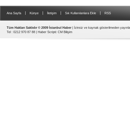
|
|
|
|
Ana Sayfa
Künye
İletişim
Sık Kullanılanlara Ekle
RSS
Tüm Hakları Saklıdır © 2009 İstanbul Haber
| İzinsiz ve kaynak gösterilmeden yayın
Tel : 0212 970 87 88 |
Haber Scripti
:
CM Bilişim