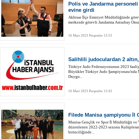
Polis ve Jandarma personeli 
evine girdi
Akhisar İlçe Emniyet Müdürlüğünde görevl
merkezde görevli Jandarma Astsubay Onur
16 Mart 2023 Perşembe 13:53
Salihlili judoculardan 2 altı
Türkiye Judo Federasyonunun 2023 faaliy
Büyükler Türkiye Judo Şampiyonası'nda Ma
Duygu...
16 Mart 2023 Perşembe 13:43
Filede Manisa şampiyonu İl 
Manisa Gençlik ve Spor İl Müdürlüğü ve Vo
düzenlenen 2022-2023 sezonu Kulüplerara
birinciliğinde...