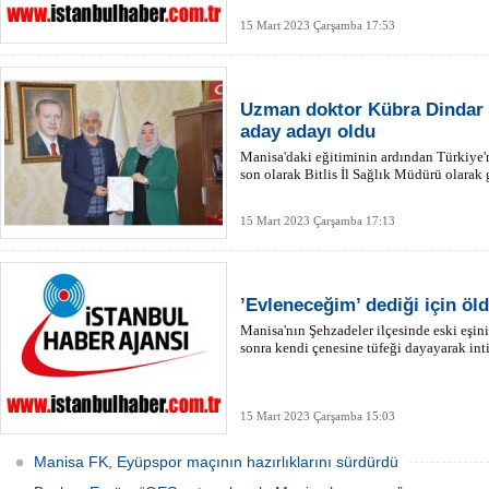
15 Mart 2023 Çarşamba 17:53
Uzman doktor Kübra Dindar 
aday adayı oldu
Manisa'daki eğitiminin ardından Türkiye'n
son olarak Bitlis İl Sağlık Müdürü olarak
15 Mart 2023 Çarşamba 17:13
’Evleneceğim’ dediği için ö
Manisa'nın Şehzadeler ilçesinde eski eşin
sonra kendi çenesine tüfeği dayayarak int
15 Mart 2023 Çarşamba 15:03
Manisa FK, Eyüpspor maçının hazırlıklarını sürdürdü