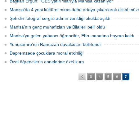
Başkan Ergün: “GES yatırımlarıyla Manisa kazanıyor”
Manisa’da 4 yeni kültürel miras daha ortaya çıkarılarak dijital müz
Şehidin fotoğraf sergisi adının verildiği okulda açıldı
Manisa’nın genç muhafızları ve Bilalleri belli oldu
Manisa’ya gelen yabancı öğrenciler, Ebru sanatına hayran kaldı
Yunusemre’nin Ramazan davulcuları belirlendi
Depremzede çocuklara moral etkinliği
Özel öğrencilerin annelerine özel kurs
3
4
5
6
7