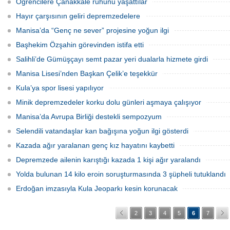
Öğrencilere Çanakkale ruhunu yaşattılar
Hayır çarşısının geliri depremzedelere
Manisa’da “Genç ne sever” projesine yoğun ilgi
Başhekim Özşahin görevinden istifa etti
Salihli’de Gümüşçayı semt pazar yeri dualarla hizmete girdi
Manisa Lisesi’nden Başkan Çelik’e teşekkür
Kula’ya spor lisesi yapılıyor
Minik depremzedeler korku dolu günleri aşmaya çalışıyor
Manisa’da Avrupa Birliği destekli sempozyum
Selendili vatandaşlar kan bağışına yoğun ilgi gösterdi
Kazada ağır yaralanan genç kız hayatını kaybetti
Depremzede ailenin karıştığı kazada 1 kişi ağır yaralandı
Yolda bulunan 14 kilo eroin soruşturmasında 3 şüpheli tutuklandı
Erdoğan imzasıyla Kula Jeoparkı kesin korunacak
2
3
4
5
6
7