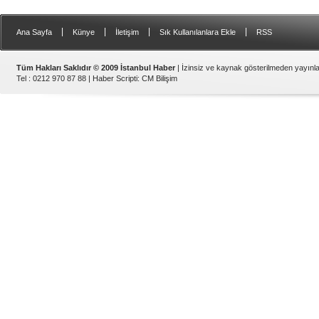
|
|
|
|
Ana Sayfa
Künye
İletişim
Sık Kullanılanlara Ekle
RSS
Tüm Hakları Saklıdır © 2009 İstanbul Haber
| İzinsiz ve kaynak gösterilmeden yayın
Tel : 0212 970 87 88 |
Haber Scripti
:
CM Bilişim