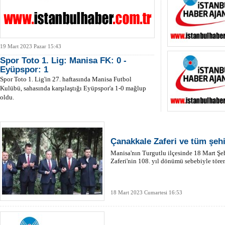
19 Mart 2023 Pazar 15:43
Spor Toto 1. Lig: Manisa FK: 0 -
Eyüpspor: 1
Spor Toto 1. Lig'in 27. haftasında Manisa Futbol
Kulübü, sahasında karşılaştığı Eyüpspor'a 1-0 mağlup
oldu.
Çanakkale Zaferi ve tüm şehi
Manisa'nın Turgutlu ilçesinde 18 Mart Ş
Zaferi'nin 108. yıl dönümü sebebiyle töre
18 Mart 2023 Cumartesi 16:53