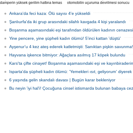
damperin yüksek gerilim hattına temas
otomobilin uçuruma devrilmesi sonucu
etmesi sonucu elektrik akımına kapılan
5 kişi yaralandı.
sürücü hayatını kaybetti.
Ankara'da feci kaza: Ölü sayısı 4'e yükseldi
Şanlıurfa'da iki grup arasındaki silahlı kavgada 4 kişi yaralandı
Boşanma aşamasındaki eşi tarafından öldürülen kadının cenazesi 
Yine pencere, yine şüpheli kadın ölümü! 5'inci kattan 'düştü'
Ayşenur'u 4 kez ateş ederek katletmişti: Sanıktan pişkin savunma!
Hayvana işkence bitmiyor: Ağaçlara asılmış 17 köpek bulundu
Kars'ta çifte cinayet! Boşanma aşamasındaki eşi ve kayınbiraderini 
Isparta'da şüpheli kadın ölümü: 'Yemekleri ısıt, geliyorum' diyerek 
6 yaşında gelin skandalı davası | Bugün karar bekleniyor
Bu neyin 'iyi hal'i! Çocuğuna cinsel istismarda bulunan babaya cez