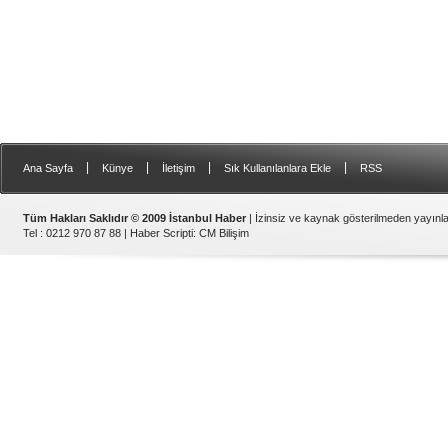
|
|
|
|
Ana Sayfa
Künye
İletişim
Sık Kullanılanlara Ekle
RSS
Tüm Hakları Saklıdır © 2009 İstanbul Haber
| İzinsiz ve kaynak gösterilmeden yayın
Tel : 0212 970 87 88 |
Haber Scripti
:
CM Bilişim