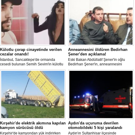
Külotlu çorap cinayetinde verilen
Anneannesini öldüren Bedirhan
cezalar onandı!
Şener’den açıklama!
İstanbuL Sancaktepe'de ormanda
Eski Bakan Abdüllatif Şener'in oğlu
cesedi bulunan Semih Sevim'in külotlu
Bedirhan Şener'in, anneannesini
çorapla boğularak öldürüldüğü
öldürmesine ilişkin davada karar
iddiasına ilişkin sanık Seçil Çiftçi'ye
açıklandı. "Anneannem benim dünyada
verilen 'ağırlaştırılmış müebbet' ve
en sevdiğim insanlardan biridir" diyen
babası hakkındaki 'müebbet' kararı,
Bedirhan Şener'in ifadesi dikkat
istinaf mahkemesi onadı.
çekerken, Şener'e verilen ceza belli
oldu.
Kırşehir'de elektrik akımına kapılan
Aydın'da uçuruma devrilen
kamyon sürücüsü öldü
otomobildeki 5 kişi yaralandı
Kırşehir'de kamyondan yük indirirken
Aydın'ın Sultanhisar ilçesinde