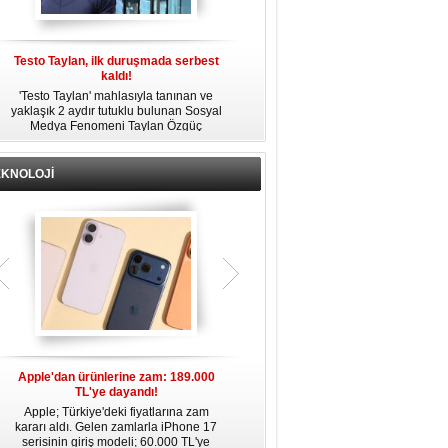
Testo Taylan, ilk duruşmada serbest
'Çay Tutuklusu’ Yusuf Güney, tahliye
kaldı!
edildi!
'Testo Taylan' mahlasıyla tanınan ve
Bir yayında 'Ayahuska' isimli çayı
yaklaşık 2 aydır tutuklu bulunan Sosyal
özendirdiği ifadeler kullandığı
s
Medya Fenomeni Taylan Özgüç
gerekçesiyle tutuklanan şarkıcı Yusuf
Danyıldız, çıktığı ilk duruşmada serbest
Güney, 'Ev Hapsi' şartıyla serbest
bırakıldı.
bırakıldı.
EKNOLOJİ
Apple'dan ürünlerine zam: 189.000
Apple’da yeni dönem: Tim Cook
TL'ye dayandı!
gidiyor, kim geliyor?
Apple; Türkiye'deki fiyatlarına zam
Apple, 2011 yılından bu yana şirketin
kararı aldı. Gelen zamlarla iPhone 17
başında bulunan CEO Tim Cook’un
serisinin giriş modeli; 60.000 TL'ye
görevinden ayrılacağını duyurdu.