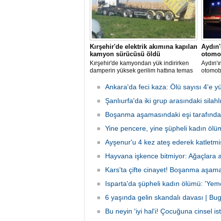
Kırşehir'de elektrik akımına kapılan
Aydın
kamyon sürücüsü öldü
otomob
Kırşehir'de kamyondan yük indirirken
Aydın'ı
damperin yüksek gerilim hattına temas
otomob
etmesi sonucu elektrik akımına kapılan
5 kişi y
sürücü hayatını kaybetti.
Ankara'da feci kaza: Ölü sayısı 4'e y
Şanlıurfa'da iki grup arasındaki silah
Boşanma aşamasındaki eşi tarafından
Yine pencere, yine şüpheli kadın ölümü
Ayşenur'u 4 kez ateş ederek katletmi
Hayvana işkence bitmiyor: Ağaçlara 
Kars'ta çifte cinayet! Boşanma aşamas
Isparta'da şüpheli kadın ölümü: 'Yemek
6 yaşında gelin skandalı davası | Bu
Bu neyin 'iyi hal'i! Çocuğuna cinsel 