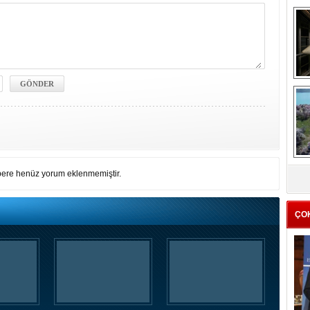
me
e
Z
ere henüz yorum eklenmemiştir.
ba
g
ÇO