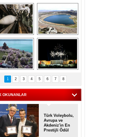
Askeri gemi 
Kapadokya'nın 
zarlığındaki terk 
'kalbi' Narlıgöl 
dilmiş gemilerin 
ilkbaharda bir başka 
etkileyici 
güzel
görüntüleri
iyaretçisiz kalan 
Haftanın 
Akdamar Adası 
fotoğrafları
1
2
3
4
5
6
7
8
dem çiçekleri ile 
örsel bir güzellik
K OKUNANLAR
Türk Voleybolu,
Avrupa ve
Akdeniz'in En
Prestijli Ödül
Töreninde