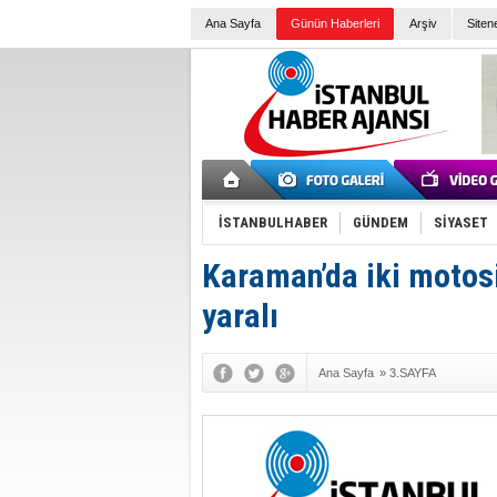
Ana Sayfa
Günün Haberleri
Arşiv
Siten
İSTANBULHABER
GÜNDEM
SİYASET
Karaman’da iki motosi
yaralı
Ana Sayfa
»
3.SAYFA