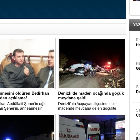
YA
Re
Ha
Ha
Ga
Se
De
nnesini öldüren Bedirhan
Denizli'de maden ocağında göçük
den açıklama!
meydana geldi
kan Abdüllatif Şener'in oğlu
Denizli'nin Acıpayam ilçesinde, bir
an Şener'in, anneannesini
madende meydana gelen göçükte
Sa
sine ilişkin davada karar
mahsur kalanların olduğu bildirildi.
Üç
ndı. "Anneannem benim dünyada
iğim insanlardan biridir" diyen
n Şener'in ifadesi dikkat
n, Şener'e verilen ceza belli
Ay
Sı