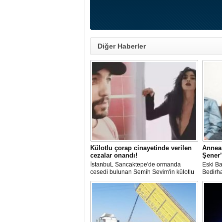
Diğer Haberler
Külotlu çorap cinayetinde verilen
Annea
cezalar onandı!
Şener’
İstanbuL Sancaktepe'de ormanda
Eski Ba
cesedi bulunan Semih Sevim'in külotlu
Bedirh
çorapla boğularak öldürüldüğü
öldürme
iddiasına ilişkin sanık Seçil Çiftçi'ye
açıkla
verilen 'ağırlaştırılmış müebbet' ve
en sevd
babası hakkındaki 'müebbet' kararı,
Bedirha
istinaf mahkemesi onadı.
çekerke
oldu.