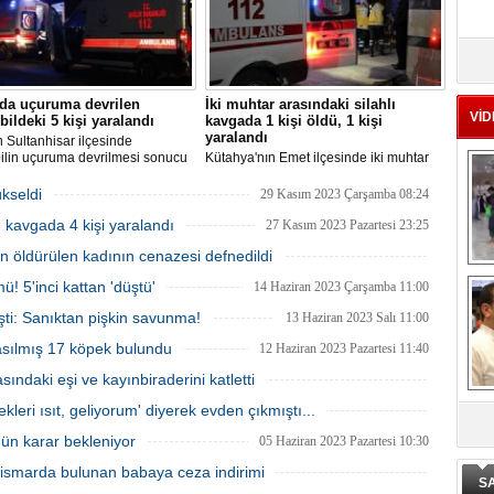
Ad
‘A
'da uçuruma devrilen
İki muhtar arasındaki silahlı
VİD
ildeki 5 kişi yaralandı
kavgada 1 kişi öldü, 1 kişi
yaralandı
n Sultanhisar ilçesinde
Me
ilin uçuruma devrilmesi sonucu
Kütahya'nın Emet ilçesinde iki muhtar
Te
aralandı.
arasında yaşanan silahlı kavgada 1 kişi
öldü, 1 kişi yaralandı.
ükseldi
29 Kasım 2023 Çarşamba 08:24
lı kavgada 4 kişi yaralandı
27 Kasım 2023 Pazartesi 23:25
El
En
 öldürülen kadının cenazesi defnedildi
M
02 Ağustos 2023 Çarşamba 16:00
! 5'inci kattan 'düştü'
14 Haziran 2023 Çarşamba 11:00
Ba
şti: Sanıktan pişkin savunma!
13 Haziran 2023 Salı 11:00
Ka
asılmış 17 köpek bulundu
12 Haziran 2023 Pazartesi 11:40
ındaki eşi ve kayınbiraderini katletti
12 Haziran 2023 Pazartesi 11:30
leri ısıt, geliyorum' diyerek evden çıkmıştı...
De
07 Haziran 2023 Çarşamba 10:50
gün karar bekleniyor
05 Haziran 2023 Pazartesi 10:30
ge
istismarda bulunan babaya ceza indirimi
S