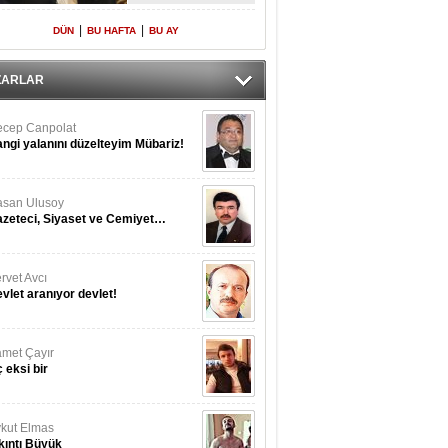
Yeniden Onur
Konuğu
|
|
DÜN
BU HAFTA
BU AY
ZARLAR
cep Canpolat
ngi yalanını düzelteyim Mübariz!
san Ulusoy
zeteci, Siyaset ve Cemiyet…
rvet Avcı
vlet aranıyor devlet!
met Çayır
 eksi bir
kut Elmas
kıntı Büyük