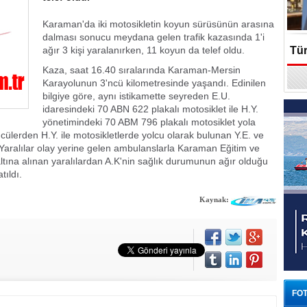
Karaman'da iki motosikletin koyun sürüsünün arasına
dalması sonucu meydana gelen trafik kazasında 1'i
ağır 3 kişi yaralanırken, 11 koyun da telef oldu.
Tür
Kaza, saat 16.40 sıralarında Karaman-Mersin
En
Karayolunun 3'ncü kilometresinde yaşandı. Edinilen
bilgiye göre, aynı istikamette seyreden E.U.
idaresindeki 70 ABN 622 plakalı motosiklet ile H.Y.
yönetimindeki 70 ABM 796 plakalı motosiklet yola
ülerden H.Y. ile motosikletlerde yolcu olarak bulunan Y.E. ve
 Yaralılar olay yerine gelen ambulanslarla Karaman Eğitim ve
altına alınan yaralılardan A.K'nin sağlık durumunun ağır olduğu
tıldı.
Kaynak:
FOT