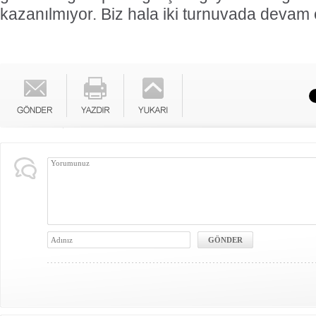
gözaltına alındı.
kazanılmıyor. Biz hala iki turnuvada devam 
Testo Taylan, ilk duruşma
kaldı!
'Testo Taylan' mahlasıyla 
yaklaşık 2 aydır tutuklu bul
Medya Fenomeni Tayla
Danyıldız, çıktığı ilk duruş
bırakıldı.