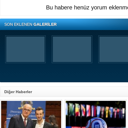
Bu habere henüz yorum eklenme
Apple'dan ürünlerine zam
TL'ye dayandı!
SON EKLENEN
GALERİLER
Apple; Türkiye'deki fiyatl
kararı aldı. Gelen zamlarl
serisinin giriş modeli; 60
dayanırken, Pro Max 18
sınırına ulaştı. Fiyat artışlar
diğer Apple ürünlerine de
Diğer Haberler