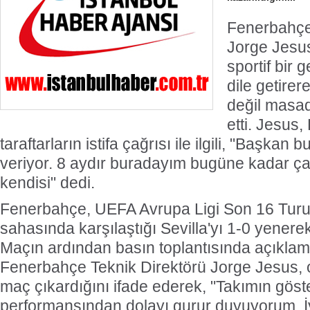
Fenerbahçe
Jorge Jesus
Türk Voleybolu, Avrupa ve Akdeniz'in
G
sportif bir 
En Prestijli Ödül Töreninde Yeniden
dile getire
değil masad
Onur Konuğu
etti. Jesus,
taraftarların istifa çağrısı ile ilgili, "Başkan 
veriyor. 8 aydır buradayım bugüne kadar çal
kendisi" dedi.
Fenerbahçe, UEFA Avrupa Ligi Son 16 Turu
sahasında karşılaştığı Sevilla'yı 1-0 yenere
Maçın ardından basın toplantısında açıkla
Fenerbahçe Teknik Direktörü Jorge Jesus, oy
maç çıkardığını ifade ederek, "Takımın göst
performansından dolayı gurur duyuyorum. İy