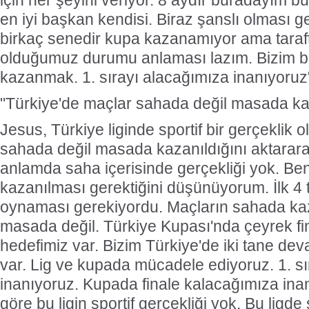
için her şeyini veriyor. 8 aydır buradayım b
en iyi başkan kendisi. Biraz şanslı olması 
birkaç senedir kupa kazanamıyor ama taraft
olduğumuz durumu anlaması lazım. Bizim bü
kazanmak. 1. sırayı alacağımıza inanıyoruz" 
"Türkiye'de maçlar sahada değil masada ka
Jesus, Türkiye liginde sportif bir gerçeklik 
sahada değil masada kazanıldığını aktararak,
anlamda saha içerisinde gerçekliği yok. B
kazanılması gerektiğini düşünüyorum. İlk 4 
oynaması gerekiyordu. Maçların sahada kaz
Hastane'de operasyon: ‘
masada değil. Türkiye Kupası'nda çeyrek fin
Rüşvet' gözaltılar
hedefimiz var. Bizim Türkiye'de iki tane dev
Ondokuzmayıs Ünivers
Hastanesinde bazı Dokto
var. Lig ve kupada mücadele ediyoruz. 1. sı
hastalardan rüşvet aldığı 
başlatılan 'Soruşturma' k
inanıyoruz. Kupada finale kalacağımıza in
Samsun ve Ordu’da eş 
operasyon düzenlendi. Ara
göre bu ligin sportif gerçekliği yok. Bu lig
Doktorun da bulunduğu 1