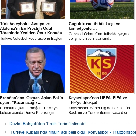
Türk Voleybolu, Avrupa ve
Guguk kuşu, ibibik kuşu ve
Akdeniz'in En Prestijli Ödül
komedyenler…
Töreninde Yeniden Onur Konuğu
Gazeteci Orhan Can; futbolda yaşanan
Türkiye Voleybol Federasyonu Başkanı
gelişmeleri yeni yazısında
Mehmet Akif Üstündağ ile A Milli Kadın
değerlendirdi.
Voleybol Takımı Başantrenörü Daniele
Santarelli, İtalya'nın başkenti Roma'da
düzenlenecek Euro-Mediterranean
Excellence Award 2026 (Akdeniz
Mükemmeliyet Ödülü) törenine 2. kez
resmi olarak davet edildi.
Erdoğan’dan 'Osman Aşkın Bak'a
Kayserispor'dan UEFA, FIFA ve
uyarı: “Kazanacağız…”
TFF’ye dilekçe!
Cumhurbaşkanı Erdoğan, 19 Mayıs
Kayserispor; Süper Lig’de bazı Kulüp
buluşmasında Dünya Kupası için
Başkanı ve Yöneticilerinin yasa dışı
"Sürpriz yapabiliriz" diyen Gençlik ve
bahis oynadığı gerekçesiyle TFF, UEFA
Spor Bakanı Osman Aşkın Bak’a,
ve FIFA’ya resmi dilekçe göndererek
Devlet Bahçeli’den ‘Fatih Terim’ talimatı!
"Sürpriz yapabiliriz deme, kazanacağız
ligin tescil edilmemesini talep edecek.
diyeceksin" sözleriyle müdahale etti.
'Türkiye Kupası'nda finalin adı belli oldu: Konyaspor - Trabzonspor