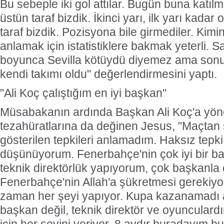
Bu sebeple iki gol attılar. Bugün buna katıl
üstün taraf bizdik. İkinci yarı, ilk yarı kadar
taraf bizdik. Pozisyona bile girmediler. Kim
anlamak için istatistiklere bakmak yeterli. S
boyunca Sevilla kötüydü diyemez ama sonuç
kendi takımı oldu" değerlendirmesini yaptı.
"Ali Koç çalıştığım en iyi başkan"
Müsabakanın ardında Başkan Ali Koç'a yönel
tezahüratlarına da değinen Jesus, "Maçtan
gösterilen tepkileri anlamadım. Haksız tep
düşünüyorum. Fenerbahçe'nin çok iyi bir baş
teknik direktörlük yapıyorum, çok başkanla 
Fenerbahçe'nin Allah'a şükretmesi gerekiyor.
zaman her şeyi yapıyor. Kupa kazanamadı
başkan değil, teknik direktör ve oyunculard