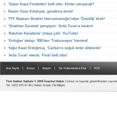
'Süper Kupa Finalistleri' belli oldu: Kimler yarışacak?
Rasim Ozan Kütahyalı, gözaltına alındı!
TFF Başkanı İbrahim Hacıosmanoğlu’ndan ‘Özerklik’ itirafı!
‘Shakhtar Donetsk’ şampiyon: 'Arda Turan’a baskın!
‘Batuhan Karadeniz’ ortaya çıktı: YouTube!
‘Erdoğan’ detayı: İBB'den ‘Trabzonspor’ hamlesi!
Yağız Kaan Erdoğmuş, 'Carlsen'e soğuk terler döktürdü!
'Arda Turan' elendi, ‘Final’ belli oldu!
|
|
|
|
Ana Sayfa
Künye
İletişim
Sık Kullanılanlara Ekle
RSS
Tüm Hakları Saklıdır © 2009 İstanbul Haber
| İzinsiz ve kaynak gösterilmeden yayın
Tel : 0212 970 87 88 |
Haber Scripti
:
CM Bilişim