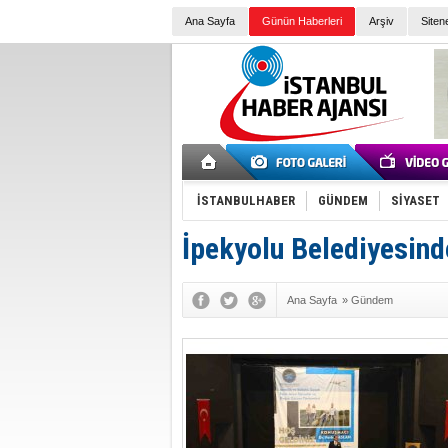
Ana Sayfa
Günün Haberleri
Arşiv
Siten
İSTANBULHABER
GÜNDEM
SİYASET
İpekyolu Belediyesinde
Ana Sayfa
»
Gündem