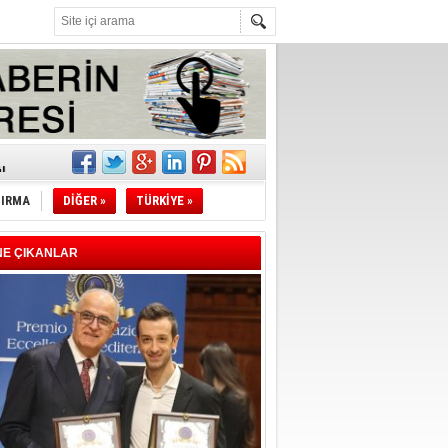
z!
l
TIRMA
DİĞER »
TÜRKİYE »
li
sındaki
NE ÇIKANLAR
esi!
desi!