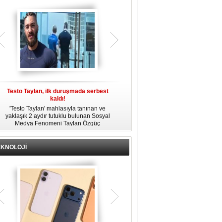
gözaltına alındı.
Testo Taylan, ilk duruşmada serbest
'Çay Tutuklusu’ Yusuf Güney, tahliye
kaldı!
edildi!
'Testo Taylan' mahlasıyla tanınan ve
Bir yayında 'Ayahuska' isimli çayı
yaklaşık 2 aydır tutuklu bulunan Sosyal
özendirdiği ifadeler kullandığı
s
Medya Fenomeni Taylan Özgüç
gerekçesiyle tutuklanan şarkıcı Yusuf
Danyıldız, çıktığı ilk duruşmada serbest
Güney, 'Ev Hapsi' şartıyla serbest
bırakıldı.
bırakıldı.
EKNOLOJİ