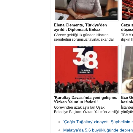
Elena Clemente, Türkiye’den
Ceza s
ayrıldı: Diplomatik Enkaz!
düşec
Göreve geldiği ilk günden itibaren
TBMM'n
sergilediği sorumsuz tavırlar, skandal
ilişkin
kararlar ve özellikle Türk öğrencilere
sorumlu
uyguladığı vize ambargosuyla tepkilerin
düşürül
odağında olan İtalya’nın İstanbul
Başkonsolosu Elena Clemente’nin
Türkiye’deki görevi nihayet sona erdi.
'Kurultay Davası'nda yeni gelişme:
Ece Gü
‘Özkan Yalım’ın ifadesi!
kesinl
Görevinden uzaklaştırılan Uşak
İstanbu
Belediye Başkanı Özkan Yalım'ın verdiği
yürüyüş
son ek ifade 'Kurultay' davası dosyasına
Ormanı'
girdi.
karıştı
‘Çağla Tuğaltay’ cinayeti: Şüphelinin 
kaldırı
Malatya’da 5,6 büyüklüğünde deprem
kaybede