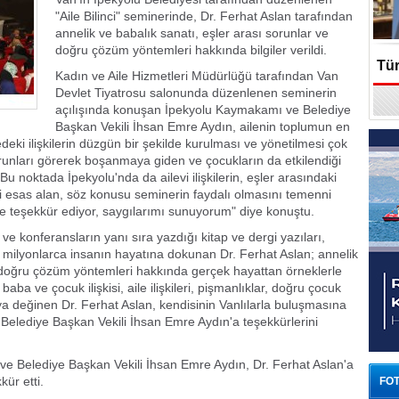
"Aile Bilinci" seminerinde, Dr. Ferhat Aslan tarafından
annelik ve babalık sanatı, eşler arası sorunlar ve
doğru çözüm yöntemleri hakkında bilgiler verildi.
Tür
Kadın ve Aile Hizmetleri Müdürlüğü tarafından Van
Devlet Tiyatrosu salonunda düzenlenen seminerin
En
açılışında konuşan İpekyolu Kaymakamı ve Belediye
Başkan Vekili İhsan Emre Aydın, ailenin toplumun en
edeki ilişkilerin düzgün bir şekilde kurulması ve yönetilmesi çok
unları görerek boşanmaya giden ve çocukların da etkilendiği
Bu noktada İpekyolu'nda da ailevi ilişkilerin, eşler arasındaki
mizi esas alan, söz konusu seminerin faydalı olmasını temenni
ze teşekkür ediyor, saygılarımı sunuyorum" diye konuştu.
 ve konferansların yanı sıra yazdığı kitap ve dergi yazıları,
e milyonlarca insanın hayatına dokunan Dr. Ferhat Aslan; annelik
e doğru çözüm yöntemleri hakkında gerçek hayattan örneklerle
baba ve çocuk ilişkisi, aile ilişkileri, pişmanlıklar, doğru çocuk
ya değinen Dr. Ferhat Aslan, kendisinin Vanlılarla buluşmasına
Belediye Başkan Vekili İhsan Emre Aydın'a teşekkürlerini
 Belediye Başkan Vekili İhsan Emre Aydın, Dr. Ferhat Aslan'a
kür etti.
FOT