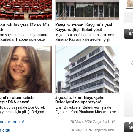
De
ge
orumluluk yaşı 12'den 10'a
Kayyum atanan 'Kayyum'a yeni
ek!
Kayyum: Şişli Belediyesi!
S
in suça sürüklenen çocuklara
İçişleri Bakanlığı tarafından CHP'den
 hazırladığı Rapora göre ceza
alınarak Kayyuma devredilen Şişli
luğu yaşının; 12'den 10'a
Belediyesinde bir hafta içinde 2. kez
mesi planlanıyor.
Kayyum değişti.
rel'in ölüm sebebi
3 gözaltı: İzmir Büyükşehir
eşti: DNA detayı!
Belediyesi'ne operasyon!
l'da 36 yaşındaki Ece Gürel,
İzmir Büyükşehir Belediyesi iştiraki
 yapmak için gittiği Belgrad
Egeşehir Yapı Planlama Müşavirlik ve
nda 2 Mart 2025'te kayıplara
Teknoloji A.Ş.'ye yönelik 'İhaleye fesat
. 4 gün sonra sağ bulunan ancak
karıştırma' operasyonu düzenlendi. 4
mezarı açıldı!
20 Mayıs 2026 Çarşamba 11:00
ldığı hastanede hayatını
şüpheliden 3'ü; Jandarma ekipleri
M
 oldu!
n Ece'nin ölümüyle ilgili
tarafınca gözaltına alındı.
20 Mayıs 2026 Çarşamba 10:00