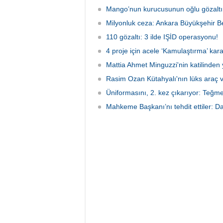
soruşt
Mango’nun kurucusunun oğlu gözaltın
çeken d
Milyonluk ceza: Ankara Büyükşehir Be
110 gözaltı: 3 ilde IŞİD operasyonu!
4 proje için acele ‘Kamulaştırma’ kara
Mattia Ahmet Minguzzi'nin katilinden 
Rasim Ozan Kütahyalı'nın lüks araç 
Üniformasını, 2. kez çıkarıyor: Teğm
Mahkeme Başkanı’nı tehdit ettiler: Da