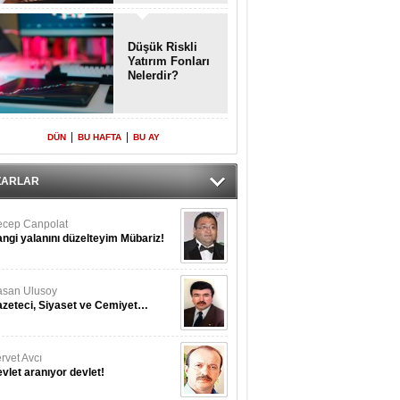
Enkaz!
Düşük Riskli
Yatırım Fonları
Nelerdir?
|
|
DÜN
BU HAFTA
BU AY
ZARLAR
cep Canpolat
ngi yalanını düzelteyim Mübariz!
san Ulusoy
zeteci, Siyaset ve Cemiyet…
rvet Avcı
vlet aranıyor devlet!