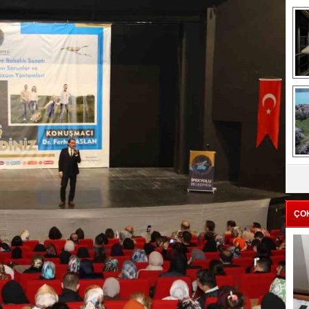
me
e
Z
ba
g
ÇO