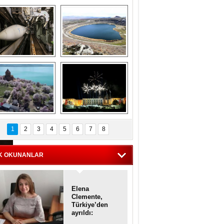
Askeri gemi 
Kapadokya'nın 
zarlığındaki terk 
'kalbi' Narlıgöl 
dilmiş gemilerin 
ilkbaharda bir başka 
etkileyici 
güzel
görüntüleri
iyaretçisiz kalan 
Haftanın 
Akdamar Adası 
fotoğrafları
1
2
3
4
5
6
7
8
dem çiçekleri ile 
örsel bir güzellik
K OKUNANLAR
Elena
Clemente,
Türkiye’den
ayrıldı:
Diplomatik