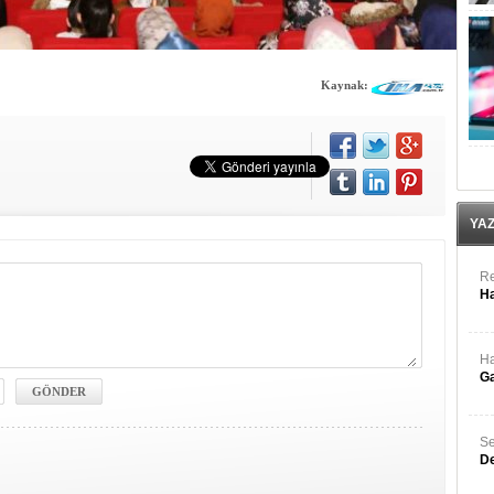
Kaynak:
YA
Re
Ha
Ha
Ga
Se
De