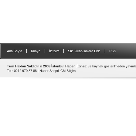
|
|
|
|
Ana Sayfa
Künye
İletişim
Sık Kullanılanlara Ekle
RSS
Tüm Hakları Saklıdır © 2009 İstanbul Haber
| İzinsiz ve kaynak gösterilmeden yayın
Tel : 0212 970 87 88 |
Haber Scripti
:
CM Bilişim