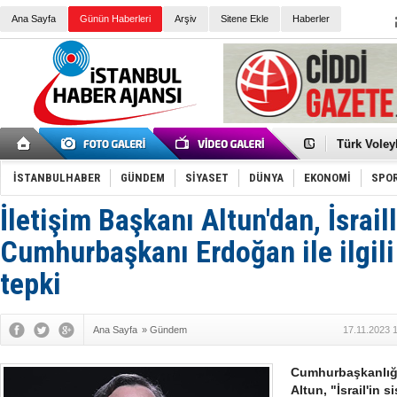
Ana Sayfa
Günün Haberleri
Arşiv
Sitene Ekle
Haberler
Elena Clem
Düşük Risk
Türk Voley
Töreninde
İkinci El M
Guguk kuş
İSTANBULHABER
GÜNDEM
SİYASET
DÜNYA
EKONOMİ
SPO
Sneaker Ay
Erkek Spor
İletişim Başkanı Altun'dan, İsraill
Bakmalısın
Tommy Hilf
Yeri
Ceza sorum
Cumhurbaşkanı Erdoğan ile ilgili
Kayyum ata
Ankara kuli
tepki
Kemal Kılı
Erdoğan: “
'Kurultay D
Ana Sayfa
»
Gündem
17.11.2023 
İtalyan Lis
Cumhurbaşkanlığı 
Altun, "İsrail'in 