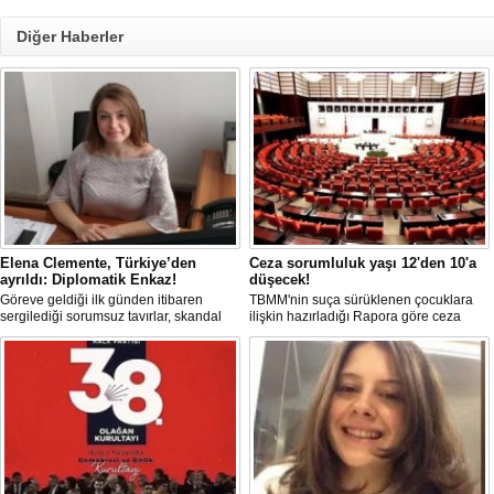
Diğer Haberler
Elena Clemente, Türkiye’den
Ceza sorumluluk yaşı 12'den 10'a
ayrıldı: Diplomatik Enkaz!
düşecek!
Göreve geldiği ilk günden itibaren
TBMM'nin suça sürüklenen çocuklara
sergilediği sorumsuz tavırlar, skandal
ilişkin hazırladığı Rapora göre ceza
kararlar ve özellikle Türk öğrencilere
sorumluluğu yaşının; 12'den 10'a
uyguladığı vize ambargosuyla tepkilerin
düşürülmesi planlanıyor.
odağında olan İtalya’nın İstanbul
Başkonsolosu Elena Clemente’nin
Türkiye’deki görevi nihayet sona erdi.