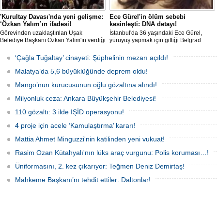
'Kurultay Davası'nda yeni gelişme:
Ece Gürel'in ölüm sebebi
‘Özkan Yalım’ın ifadesi!
kesinleşti: DNA detayı!
Görevinden uzaklaştırılan Uşak
İstanbul'da 36 yaşındaki Ece Gürel,
Belediye Başkanı Özkan Yalım'ın verdiği
yürüyüş yapmak için gittiği Belgrad
son ek ifade 'Kurultay' davası dosyasına
Ormanı'nda 2 Mart 2025'te kayıplara
girdi.
karıştı. 4 gün sonra sağ bulunan ancak
‘Çağla Tuğaltay’ cinayeti: Şüphelinin mezarı açıldı!
kaldırıldığı hastanede hayatını
kaybeden Ece'nin ölümüyle ilgili
Malatya’da 5,6 büyüklüğünde deprem oldu!
soruşturma tamamlanırken, dikkat
çeken detaylar yer aldı.
Mango’nun kurucusunun oğlu gözaltına alındı!
Milyonluk ceza: Ankara Büyükşehir Belediyesi!
110 gözaltı: 3 ilde IŞİD operasyonu!
4 proje için acele ‘Kamulaştırma’ kararı!
Mattia Ahmet Minguzzi'nin katilinden yeni vukuat!
Rasim Ozan Kütahyalı'nın lüks araç vurgunu: Polis koruması…!
Üniformasını, 2. kez çıkarıyor: Teğmen Deniz Demirtaş!
Mahkeme Başkanı’nı tehdit ettiler: Daltonlar!