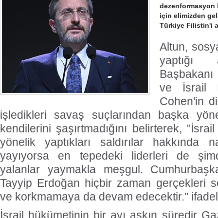
dezenformasyon 
için elimizden ge
Türkiye Filistin'i
Altun, sos
yaptığı a
Başbakanı
ve İsrail 
Cohen'in dik
işledikleri savaş suçlarından başka yö
kendilerini şaşırtmadığını belirterek, "İsrail
yönelik yaptıkları saldırılar hakkında 
yayıyorsa en tepedeki liderleri de şim
yalanlar yaymakla meşgul. Cumhurbaşk
Tayyip Erdoğan hiçbir zaman gerçekleri 
ve korkmamaya da devam edecektir." ifadele
İsrail hükümetinin bir ayı aşkın süredir Ga