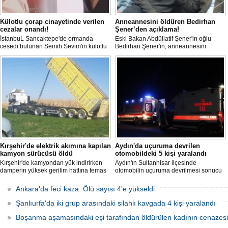
Külotlu çorap cinayetinde verilen
Anneannesini öldüren Bedirhan
cezalar onandı!
Şener’den açıklama!
İstanbuL Sancaktepe'de ormanda
Eski Bakan Abdüllatif Şener'in oğlu
cesedi bulunan Semih Sevim'in külotlu
Bedirhan Şener'in, anneannesini
çorapla boğularak öldürüldüğü
öldürmesine ilişkin davada karar
iddiasına ilişkin sanık Seçil Çiftçi'ye
açıklandı. "Anneannem benim dünyada
verilen 'ağırlaştırılmış müebbet' ve
en sevdiğim insanlardan biridir" diyen
babası hakkındaki 'müebbet' kararı,
Bedirhan Şener'in ifadesi dikkat
istinaf mahkemesi onadı.
çekerken, Şener'e verilen ceza belli
oldu.
Kırşehir'de elektrik akımına kapılan
Aydın'da uçuruma devrilen
kamyon sürücüsü öldü
otomobildeki 5 kişi yaralandı
Kırşehir'de kamyondan yük indirirken
Aydın'ın Sultanhisar ilçesinde
damperin yüksek gerilim hattına temas
otomobilin uçuruma devrilmesi sonucu
etmesi sonucu elektrik akımına kapılan
5 kişi yaralandı.
sürücü hayatını kaybetti.
Ankara'da feci kaza: Ölü sayısı 4'e yükseldi
Şanlıurfa'da iki grup arasındaki silahlı kavgada 4 kişi yaralandı
Boşanma aşamasındaki eşi tarafından öldürülen kadının cenazesi 