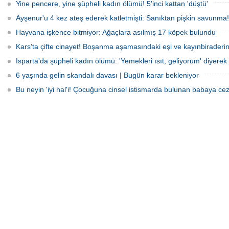
Yine pencere, yine şüpheli kadın ölümü! 5'inci kattan 'düştü'
Ayşenur'u 4 kez ateş ederek katletmişti: Sanıktan pişkin savunma!
Hayvana işkence bitmiyor: Ağaçlara asılmış 17 köpek bulundu
Kars'ta çifte cinayet! Boşanma aşamasındaki eşi ve kayınbiraderini 
Isparta'da şüpheli kadın ölümü: 'Yemekleri ısıt, geliyorum' diyerek 
6 yaşında gelin skandalı davası | Bugün karar bekleniyor
Bu neyin 'iyi hal'i! Çocuğuna cinsel istismarda bulunan babaya cez