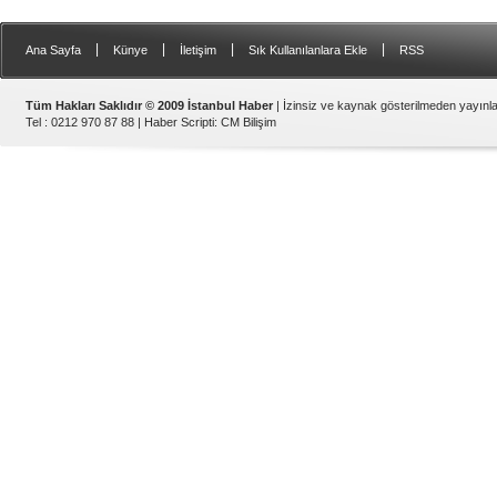
|
|
|
|
Ana Sayfa
Künye
İletişim
Sık Kullanılanlara Ekle
RSS
Tüm Hakları Saklıdır © 2009 İstanbul Haber
| İzinsiz ve kaynak gösterilmeden yayın
Tel : 0212 970 87 88 |
Haber Scripti
:
CM Bilişim