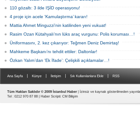
110 gözaltı: 3 ilde IŞİD operasyonu!
4 proje için acele ‘Kamulaştırma’ kararı!
Mattia Ahmet Minguzzi'nin katilinden yeni vukuat!
Rasim Ozan Kütahyalı'nın lüks araç vurgunu: Polis koruması…!
Üniformasını, 2. kez çıkarıyor: Teğmen Deniz Demirtaş!
Mahkeme Başkanı’nı tehdit ettiler: Daltonlar!
Özkan Yalım’dan ‘Ek İfade’: Çelişkili açıklamalar…!
|
|
|
|
Ana Sayfa
Künye
İletişim
Sık Kullanılanlara Ekle
RSS
Tüm Hakları Saklıdır © 2009 İstanbul Haber
| İzinsiz ve kaynak gösterilmeden yayın
Tel : 0212 970 87 88 |
Haber Scripti
:
CM Bilişim