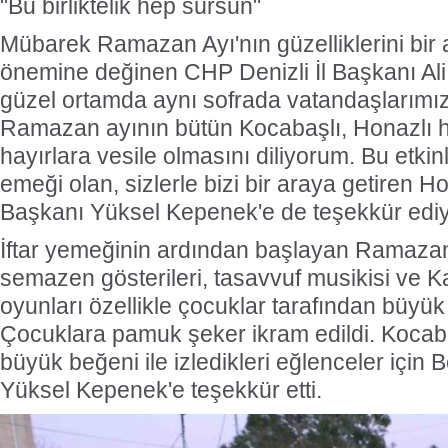
"Bu birliktelik hep sürsün"
Mübarek Ramazan Ayı'nın güzelliklerini bi
önemine değinen CHP Denizli İl Başkanı A
güzel ortamda aynı sofrada vatandaşlarımız i
Ramazan ayının bütün Kocabaşlı, Honazlı 
hayırlara vesile olmasını diliyorum. Bu etki
emeği olan, sizlerle bizi bir araya getiren 
Başkanı Yüksel Kepenek'e de teşekkür ediy
İftar yemeğinin ardından başlayan Ramazan
semazen gösterileri, tasavvuf musikisi ve 
oyunları özellikle çocuklar tarafından büyük il
Çocuklara pamuk şeker ikram edildi. Kocaba
büyük beğeni ile izledikleri eğlenceler için
Yüksel Kepenek'e teşekkür etti.