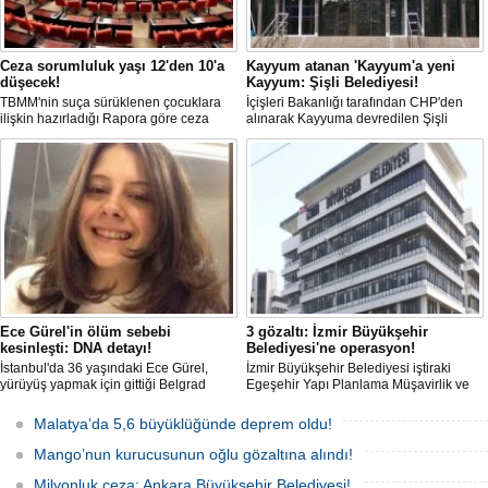
Ceza sorumluluk yaşı 12'den 10'a
Kayyum atanan 'Kayyum'a yeni
düşecek!
Kayyum: Şişli Belediyesi!
TBMM'nin suça sürüklenen çocuklara
İçişleri Bakanlığı tarafından CHP'den
ilişkin hazırladığı Rapora göre ceza
alınarak Kayyuma devredilen Şişli
sorumluluğu yaşının; 12'den 10'a
Belediyesinde bir hafta içinde 2. kez
düşürülmesi planlanıyor.
Kayyum değişti.
Ece Gürel'in ölüm sebebi
3 gözaltı: İzmir Büyükşehir
kesinleşti: DNA detayı!
Belediyesi'ne operasyon!
İstanbul'da 36 yaşındaki Ece Gürel,
İzmir Büyükşehir Belediyesi iştiraki
yürüyüş yapmak için gittiği Belgrad
Egeşehir Yapı Planlama Müşavirlik ve
Ormanı'nda 2 Mart 2025'te kayıplara
Teknoloji A.Ş.'ye yönelik 'İhaleye fesat
karıştı. 4 gün sonra sağ bulunan ancak
karıştırma' operasyonu düzenlendi. 4
Malatya’da 5,6 büyüklüğünde deprem oldu!
kaldırıldığı hastanede hayatını
şüpheliden 3'ü; Jandarma ekipleri
kaybeden Ece'nin ölümüyle ilgili
tarafınca gözaltına alındı.
Mango’nun kurucusunun oğlu gözaltına alındı!
soruşturma tamamlanırken, dikkat
çeken detaylar yer aldı.
Milyonluk ceza: Ankara Büyükşehir Belediyesi!