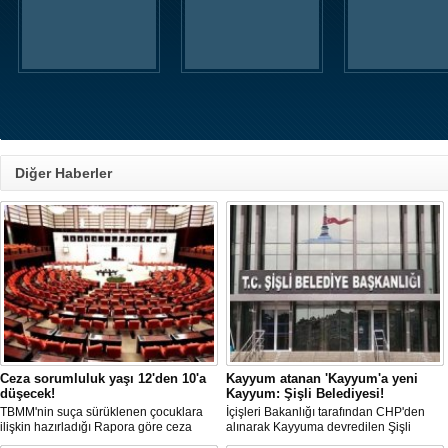
Diğer Haberler
Ceza sorumluluk yaşı 12'den 10'a
Kayyum atanan 'Kayyum'a yeni
düşecek!
Kayyum: Şişli Belediyesi!
TBMM'nin suça sürüklenen çocuklara
İçişleri Bakanlığı tarafından CHP'den
ilişkin hazırladığı Rapora göre ceza
alınarak Kayyuma devredilen Şişli
sorumluluğu yaşının; 12'den 10'a
Belediyesinde bir hafta içinde 2. kez