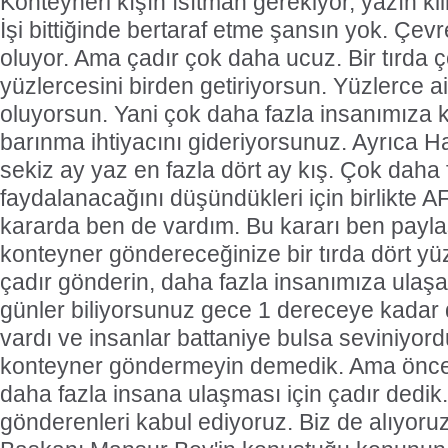
Konteyneri kışın ısıtman gerekiyor, yazın k
İşi bittiğinde bertaraf etme şansın yok. Çevre
oluyor. Ama çadır çok daha ucuz. Bir tırda ç
yüzlercesini birden getiriyorsun. Yüzlerce a
oluyorsun. Yani çok daha fazla insanımıza ka
barınma ihtiyacını gideriyorsunuz. Ayrıca
sekiz ay yaz en fazla dört ay kış. Çok daha
faydalanacağını düşündükleri için birlikte A
kararda ben de vardım. Bu kararı ben paylaşt
konteyner göndereceğinize bir tırda dört yü
çadır gönderin, daha fazla insanımıza ulaş
günler biliyorsunuz gece 1 dereceye kada
vardı ve insanlar battaniye bulsa seviniyor
konteyner göndermeyin demedik. Ama önceli
daha fazla insana ulaşması için çadır dedik
gönderenleri kabul ediyoruz. Biz de alıyor