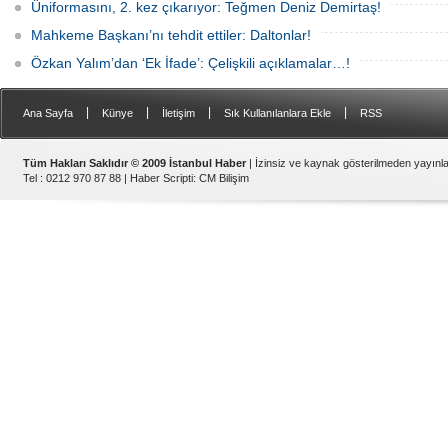
Üniformasını, 2. kez çıkarıyor: Teğmen Deniz Demirtaş!
Mahkeme Başkanı’nı tehdit ettiler: Daltonlar!
Özkan Yalım’dan ‘Ek İfade’: Çelişkili açıklamalar…!
|
|
|
|
Ana Sayfa
Künye
İletişim
Sık Kullanılanlara Ekle
RSS
Tüm Hakları Saklıdır © 2009 İstanbul Haber
| İzinsiz ve kaynak gösterilmeden yayın
Tel : 0212 970 87 88 |
Haber Scripti
:
CM Bilişim