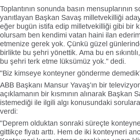
Toplantının sonunda basın mensuplarının so
yanıtlayan Başkan Savaş milletvekilliği ad
eğer bugün istifa edip milletvekilliği gibi b
olursam ben kendimi vatan haini ilan ederim.
etmenize gerek yok. Çünkü güzel günlerind
birlikte bu şehri yönettik. Ama bu en sıkıntıl
bu şehri terk etme lüksümüz yok." dedi.
"Biz kimseye konteyner gönderme demedik
ABB Başkanı Mansur Yavaş'ın bir televizyo
açıklamanın bir kısmının alınarak Başkan S
istemediği ile ilgili algı konusundaki sorular
verdi:
"Deprem olduktan sonraki süreçte konteyner
gittikçe fiyatı arttı. Hem de iki konteyneri anca