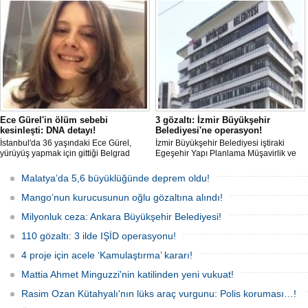
düşürülmesi planlanıyor.
Kayyum değişti.
Ece Gürel'in ölüm sebebi
3 gözaltı: İzmir Büyükşehir
kesinleşti: DNA detayı!
Belediyesi'ne operasyon!
İstanbul'da 36 yaşındaki Ece Gürel,
İzmir Büyükşehir Belediyesi iştiraki
yürüyüş yapmak için gittiği Belgrad
Egeşehir Yapı Planlama Müşavirlik ve
Ormanı'nda 2 Mart 2025'te kayıplara
Teknoloji A.Ş.'ye yönelik 'İhaleye fesat
karıştı. 4 gün sonra sağ bulunan ancak
karıştırma' operasyonu düzenlendi. 4
Malatya’da 5,6 büyüklüğünde deprem oldu!
kaldırıldığı hastanede hayatını
şüpheliden 3'ü; Jandarma ekipleri
kaybeden Ece'nin ölümüyle ilgili
tarafınca gözaltına alındı.
Mango’nun kurucusunun oğlu gözaltına alındı!
soruşturma tamamlanırken, dikkat
çeken detaylar yer aldı.
Milyonluk ceza: Ankara Büyükşehir Belediyesi!
110 gözaltı: 3 ilde IŞİD operasyonu!
4 proje için acele ‘Kamulaştırma’ kararı!
Mattia Ahmet Minguzzi'nin katilinden yeni vukuat!
Rasim Ozan Kütahyalı'nın lüks araç vurgunu: Polis koruması…!