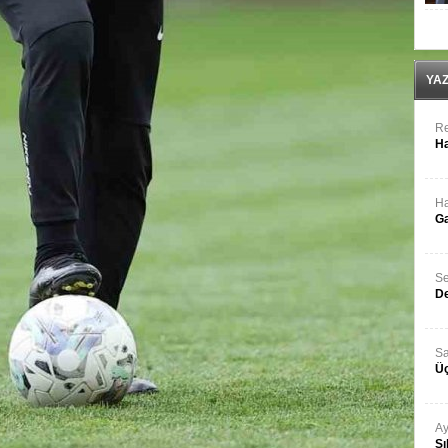
YA
Re
Ha
Ha
Ga
Se
De
Sa
Üç
Ay
Sı