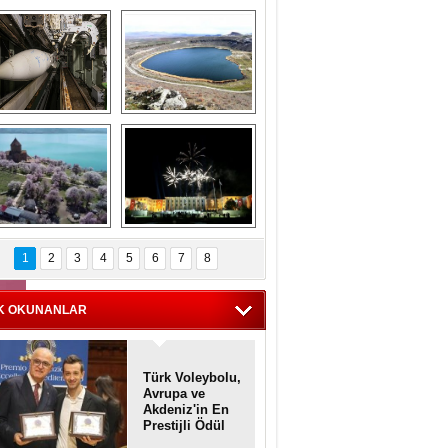
Askeri gemi 
Kapadokya'nın 
zarlığındaki terk 
'kalbi' Narlıgöl 
dilmiş gemilerin 
ilkbaharda bir başka 
etkileyici 
güzel
görüntüleri
iyaretçisiz kalan 
Haftanın 
Akdamar Adası 
fotoğrafları
1
2
3
4
5
6
7
8
dem çiçekleri ile 
örsel bir güzellik
K OKUNANLAR
Türk Voleybolu,
Avrupa ve
Akdeniz'in En
Prestijli Ödül
Töreninde