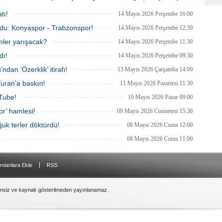
ynadığı gerekçesiyle TFF, UEFA
ayrıntılar gün yüzüne çıktı. Dosyada,
’ya resmi dilekçe göndererek
sistemin nasıl işlediği ve soruşturmayı
tı!
14 Mayıs 2026 Perşembe 16:00
escil edilmemesini talep edecek.
tetikleyen tespitin ne olduğu belirtildi.
 oldu: Konyaspor - Trabzonspor!
Ayrıca böylesi bir yapıya ilk defa
14 Mayıs 2026 Perşembe 12:30
rastlandığı belirtildi.
imler yarışacak?
14 Mayıs 2026 Perşembe 11:30
dı!
14 Mayıs 2026 Perşembe 09:30
an ‘Özerklik’ itirafı!
13 Mayıs 2026 Çarşamba 14:00
uran’a baskın!
11 Mayıs 2026 Pazartesi 11:30
uTube!
10 Mayıs 2026 Pazar 09:00
or’ hamlesi!
09 Mayıs 2026 Cumartesi 15:30
uk terler döktürdü!
08 Mayıs 2026 Cuma 12:00
08 Mayıs 2026 Cuma 11:00
|
nılanlara Ekle
RSS
zinsiz ve kaynak gösterilmeden yayınlanamaz.