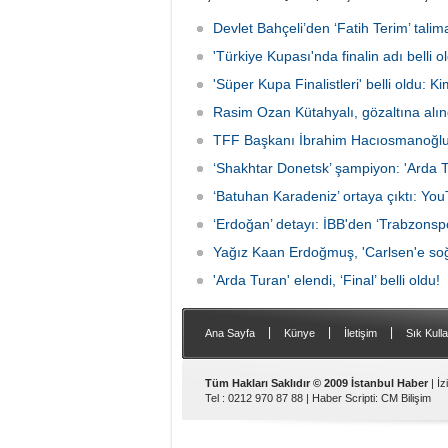
"Sürpriz yapabiliriz" diyen Gençlik ve
bahis o
Spor Bakanı Osman Aşkın Bak’a,
ve FIFA
Devlet Bahçeli’den ‘Fatih Terim’ talima
"Sürpriz yapabiliriz deme, kazanacağız
ligin t
diyeceksin" sözleriyle müdahale etti.
'Türkiye Kupası'nda finalin adı belli
'Süper Kupa Finalistleri' belli oldu: K
Rasim Ozan Kütahyalı, gözaltına alın
TFF Başkanı İbrahim Hacıosmanoğlu’nd
‘Shakhtar Donetsk’ şampiyon: 'Arda T
‘Batuhan Karadeniz’ ortaya çıktı: Yo
‘Erdoğan’ detayı: İBB'den ‘Trabzonsp
Yağız Kaan Erdoğmuş, 'Carlsen'e soğ
'Arda Turan' elendi, ‘Final’ belli oldu!
|
|
|
Ana Sayfa
Künye
İletişim
Sık Kulla
Tüm Hakları Saklıdır © 2009 İstanbul Haber
| İ
Tel : 0212 970 87 88 |
Haber Scripti
:
CM Bilişim