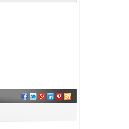
dayanırken, Pro Max 189.000 TL
Cook’un yerine Donanım Mühendisliği
sınırına ulaştı. Fiyat artışları AirPods ve
Kıdemli Başkan Yardımcısı John Ternus
diğer Apple ürünlerine de yansıdı.
geçecek. Cook, Yönetim Kurulu
Başkanı olarak görevine devam
edecek.