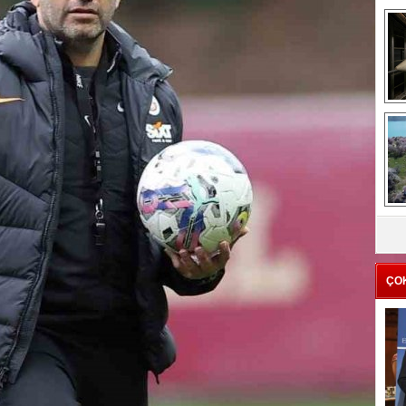
me
e
Z
ba
g
ÇO