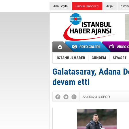
Ana Sayfa
Günün Haberleri
Arşiv
Siten
İSTANBULHABER
GÜNDEM
SİYASET
Galatasaray, Adana De
devam etti
Ana Sayfa
»
SPOR