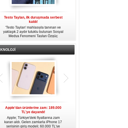
Testo Taylan, ilk duruşmada serbest
'Çay Tutuklusu’ Yusuf Güney, tahliye
kaldı!
edildi!
'Testo Taylan' mahlasıyla tanınan ve
Bir yayında 'Ayahuska' isimli çayı
yaklaşık 2 aydır tutuklu bulunan Sosyal
özendirdiği ifadeler kullandığı
s
Medya Fenomeni Taylan Özgüç
gerekçesiyle tutuklanan şarkıcı Yusuf
Danyıldız, çıktığı ilk duruşmada serbest
Güney, 'Ev Hapsi' şartıyla serbest
bırakıldı.
bırakıldı.
EKNOLOJİ
Apple'dan ürünlerine zam: 189.000
Apple’da yeni dönem: Tim Cook
TL'ye dayandı!
gidiyor, kim geliyor?
Apple; Türkiye'deki fiyatlarına zam
Apple, 2011 yılından bu yana şirketin
kararı aldı. Gelen zamlarla iPhone 17
başında bulunan CEO Tim Cook’un
serisinin giriş modeli; 60.000 TL'ye
görevinden ayrılacağını duyurdu.