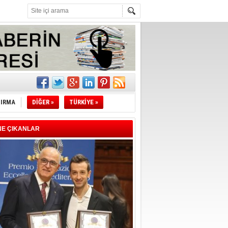
l
li
TIRMA
DİĞER »
TÜRKİYE »
sındaki
esi!
NE ÇIKANLAR
desi!