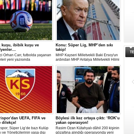
kuşu, ibibik kuşu ve
Konu: Süper Lig, MHP’den sıkı
yenler…
takip!
T
ci Orhan Can; futbolda yaşanan
MHP Kayseri Milletvekili Baki Ersoy'un
leri yeni yazısında
ardından MHP Antalya Milletvekili Hilmi
ndirdi.
Durgun, Kasımpaşa ve Eyüpspor’un
'Kayyum' yönetimine geçmesini gerekçe
göstererek ligin tescil edilmemesi ve
mevzuatın işletilmesi çağrısı yaptı.
ispor'dan UEFA, FIFA ve
Böylesi ilk kez ortaya çıktı: ‘ROK’u
 dilekçe!
yakan operasyon!
spor; Süper Lig’de bazı Kulüp
Rasim Ozan Kütahyalı dâhil 200 kişinin
 ve Yöneticilerinin yasa dışı
gözaltına alındığı operasyonda yeni