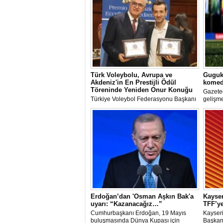
Türk Voleybolu, Avrupa ve
Guguk 
Akdeniz'in En Prestijli Ödül
komed
Töreninde Yeniden Onur Konuğu
Gazete
Türkiye Voleybol Federasyonu Başkanı
gelişme
Mehmet Akif Üstündağ ile A Milli Kadın
değerle
Voleybol Takımı Başantrenörü Daniele
Santarelli, İtalya'nın başkenti Roma'da
düzenlenecek Euro-Mediterranean
Excellence Award 2026 (Akdeniz
Mükemmeliyet Ödülü) törenine 2. kez
resmi olarak davet edildi.
Erdoğan’dan 'Osman Aşkın Bak'a
Kayser
uyarı: “Kazanacağız…”
TFF’ye
Cumhurbaşkanı Erdoğan, 19 Mayıs
Kayseri
buluşmasında Dünya Kupası için
Başkanı