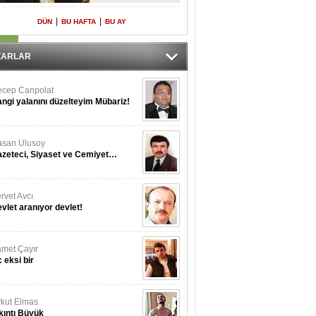
Yeniden Onur
Konuğu
|
|
DÜN
BU HAFTA
BU AY
ZARLAR
cep Canpolat
ngi yalanını düzelteyim Mübariz!
san Ulusoy
zeteci, Siyaset ve Cemiyet…
rvet Avcı
vlet aranıyor devlet!
met Çayır
 eksi bir
kut Elmas
kıntı Büyük