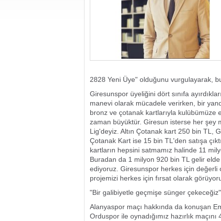
2828 Yeni Üye" olduğunu vurgulayarak, bu pr
Giresunspor üyeliğini dört sınıfa ayırdıkla
manevi olarak mücadele verirken, bir ya
bronz ve çotanak kartlarıyla kulübümüze e
zaman büyüktür. Giresun isterse her şey mü
Lig'deyiz. Altın Çotanak kart 250 bin TL,
Çotanak Kart ise 15 bin TL'den satışa çıktı
kartların hepsini satmamız halinde 11 mily
Buradan da 1 milyon 920 bin TL gelir elde 
ediyoruz. Giresunspor herkes için değerli 
projemizi herkes için fırsat olarak görüyor
"Bir galibiyetle geçmişe sünger çekeceğiz"
Alanyaspor maçı hakkında da konuşan Emru
Orduspor ile oynadığımız hazırlık maçını 