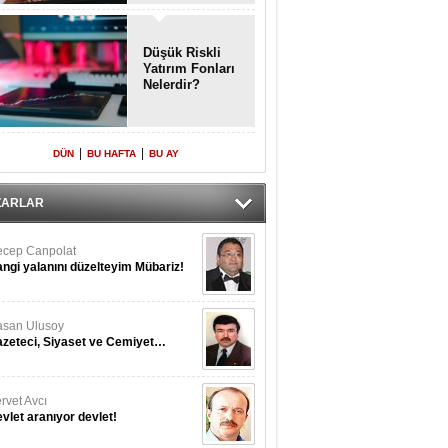
Enkaz!
Düşük Riskli
Yatırım Fonları
Nelerdir?
|
|
DÜN
BU HAFTA
BU AY
ZARLAR
cep Canpolat
ngi yalanını düzelteyim Mübariz!
san Ulusoy
zeteci, Siyaset ve Cemiyet…
rvet Avcı
vlet aranıyor devlet!