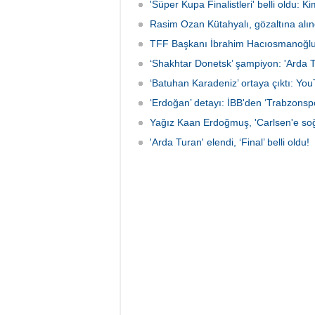
'Süper Kupa Finalistleri' belli oldu: K
Rasim Ozan Kütahyalı, gözaltına alın
TFF Başkanı İbrahim Hacıosmanoğlu’nd
‘Shakhtar Donetsk’ şampiyon: 'Arda T
‘Batuhan Karadeniz’ ortaya çıktı: Yo
‘Erdoğan’ detayı: İBB'den ‘Trabzonsp
Yağız Kaan Erdoğmuş, 'Carlsen'e soğ
'Arda Turan' elendi, ‘Final’ belli oldu!