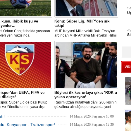
Sa
Üç
kuşu, ibibik kuşu ve
Konu: Süper Lig, MHP’den sıkı
yenler…
takip!
Ay
ci Orhan Can; futbolda yaşanan
MHP Kayseri Milletvekili Baki Ersoy'un
Sı
leri yeni yazısında
ardından MHP Antalya Milletvekili Hilmi
ndirdi.
Durgun, Kasımpaşa ve Eyüpspor’un
'Kayyum' yönetimine geçmesini gerekçe
göstererek ligin tescil edilmemesi ve
Ad
mevzuatın işletilmesi çağrısı yaptı.
‘A
VİD
Me
Te
ispor'dan UEFA, FIFA ve
Böylesi ilk kez ortaya çıktı: ‘ROK’u
El
 dilekçe!
yakan operasyon!
En
spor; Süper Lig’de bazı Kulüp
Rasim Ozan Kütahyalı dâhil 200 kişinin
 ve Yöneticilerinin yasa dışı
gözaltına alındığı operasyonda yeni
M
ynadığı gerekçesiyle TFF, UEFA
ayrıntılar gün yüzüne çıktı. Dosyada,
’ya resmi dilekçe göndererek
sistemin nasıl işlediği ve soruşturmayı
tı!
14 Mayıs 2026 Perşembe 16:00
Ba
escil edilmemesini talep edecek.
tetikleyen tespitin ne olduğu belirtildi.
Ka
 oldu: Konyaspor - Trabzonspor!
Ayrıca böylesi bir yapıya ilk defa
14 Mayıs 2026 Perşembe 12:30
rastlandığı belirtildi.