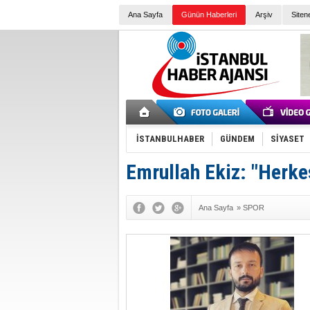
Ana Sayfa
Günün Haberleri
Arşiv
Siten
İSTANBULHABER
GÜNDEM
SİYASET
Emrullah Ekiz: "Herkes
Ana Sayfa
»
SPOR