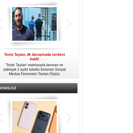
gözaltına alındı.
Testo Taylan, ilk duruşmada serbest
'Çay Tutuklusu’ Yusuf Güney, tahliye
kaldı!
edildi!
'Testo Taylan' mahlasıyla tanınan ve
Bir yayında 'Ayahuska' isimli çayı
yaklaşık 2 aydır tutuklu bulunan Sosyal
özendirdiği ifadeler kullandığı
s
Medya Fenomeni Taylan Özgüç
gerekçesiyle tutuklanan şarkıcı Yusuf
Danyıldız, çıktığı ilk duruşmada serbest
Güney, 'Ev Hapsi' şartıyla serbest
bırakıldı.
bırakıldı.
EKNOLOJİ