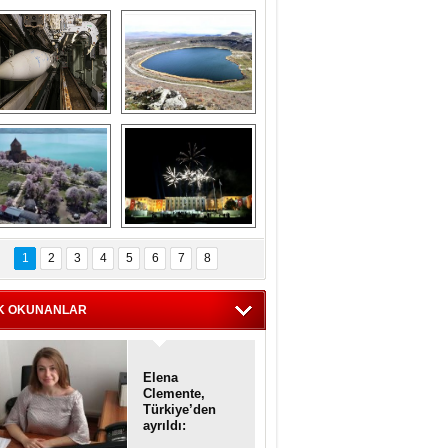
Askeri gemi 
Kapadokya'nın 
zarlığındaki terk 
'kalbi' Narlıgöl 
dilmiş gemilerin 
ilkbaharda bir başka 
etkileyici 
güzel
görüntüleri
iyaretçisiz kalan 
Haftanın 
Akdamar Adası 
fotoğrafları
1
2
3
4
5
6
7
8
dem çiçekleri ile 
örsel bir güzellik
K OKUNANLAR
Elena
Clemente,
Türkiye’den
ayrıldı:
Diplomatik