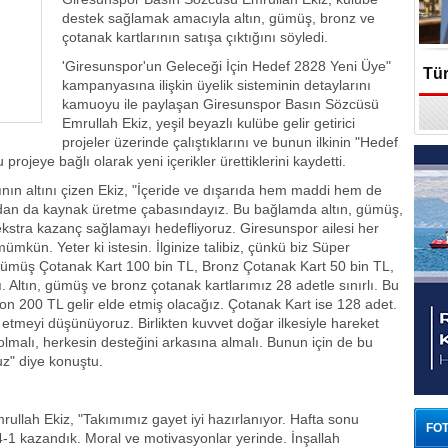
destek sağlamak amacıyla altın, gümüş, bronz ve
çotanak kartlarının satışa çıktığını söyledi.
'Giresunspor'un Geleceği İçin Hedef 2828 Yeni Üye"
Tür
kampanyasına ilişkin üyelik sisteminin detaylarını
kamuoyu ile paylaşan Giresunspor Basın Sözcüsü
En
Emrullah Ekiz, yeşil beyazlı kulübe gelir getirici
projeler üzerinde çalıştıklarını ve bunun ilkinin "Hedef
ojeye bağlı olarak yeni içerikler ürettiklerini kaydetti.
rının altını çizen Ekiz, "İçeride ve dışarıda hem maddi hem de
ndan da kaynak üretme çabasındayız. Bu bağlamda altın, gümüş,
kstra kazanç sağlamayı hedefliyoruz. Giresunspor ailesi her
mkün. Yeter ki istesin. İlginize talibiz, çünkü biz Süper
 Gümüş Çotanak Kart 100 bin TL, Bronz Çotanak Kart 50 bin TL,
. Altın, gümüş ve bronz çotanak kartlarımız 28 adetle sınırlı. Bu
on 200 TL gelir elde etmiş olacağız. Çotanak Kart ise 128 adet.
etmeyi düşünüyoruz. Birlikten kuvvet doğar ilkesiyle hareket
olmalı, herkesin desteğini arkasına almalı. Bunun için de bu
uz" diye konuştu.
llah Ekiz, "Takımımız gayet iyi hazırlanıyor. Hafta sonu
FOT
4-1 kazandık. Moral ve motivasyonlar yerinde. İnşallah