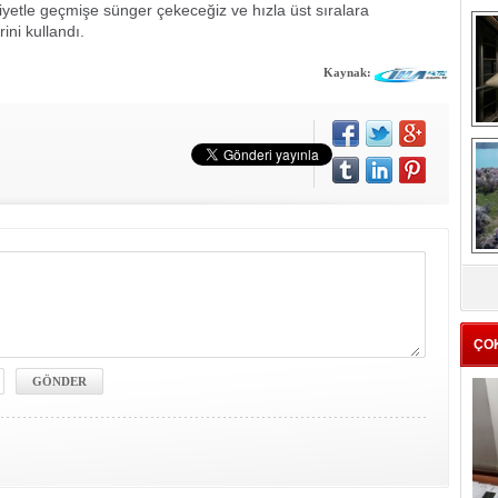
yetle geçmişe sünger çekeceğiz ve hızla üst sıralara
ini kullandı.
Kaynak:
me
e
Z
ba
g
ÇO