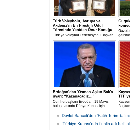
Türk Voleybolu, Avrupa ve
Guguk 
Akdeniz'in En Prestijli Ödül
komed
Töreninde Yeniden Onur Konuğu
Gazete
Türkiye Voleybol Federasyonu Başkanı
gelişme
Mehmet Akif Üstündağ ile A Milli Kadın
değerle
Voleybol Takımı Başantrenörü Daniele
Santarelli, İtalya'nın başkenti Roma'da
düzenlenecek Euro-Mediterranean
Excellence Award 2026 (Akdeniz
Mükemmeliyet Ödülü) törenine 2. kez
resmi olarak davet edildi.
Erdoğan’dan 'Osman Aşkın Bak'a
Kayser
uyarı: “Kazanacağız…”
TFF’ye
Cumhurbaşkanı Erdoğan, 19 Mayıs
Kayseri
buluşmasında Dünya Kupası için
Başkanı
"Sürpriz yapabiliriz" diyen Gençlik ve
bahis o
Spor Bakanı Osman Aşkın Bak’a,
ve FIFA
Devlet Bahçeli’den ‘Fatih Terim’ talima
"Sürpriz yapabiliriz deme, kazanacağız
ligin t
diyeceksin" sözleriyle müdahale etti.
'Türkiye Kupası'nda finalin adı belli