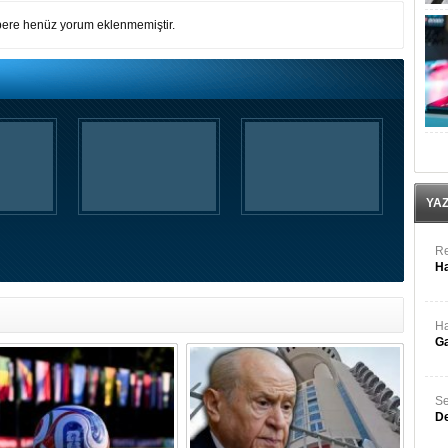
ere henüz yorum eklenmemiştir.
YA
Re
Ha
Ha
Ga
Se
De