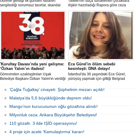
Göreve geldiği ilk günden itibaren
TBMM'nin suça sürüklenen çocuklara
sergilediği sorumsuz tavırlar, skandal
ilişkin hazırladığı Rapora göre ceza
kararlar ve özellikle Türk öğrencilere
sorumluluğu yaşının; 12'den 10'a
uyguladığı vize ambargosuyla tepkilerin
düşürülmesi planlanıyor.
odağında olan İtalya’nın İstanbul
Başkonsolosu Elena Clemente’nin
Türkiye’deki görevi nihayet sona erdi.
'Kurultay Davası'nda yeni gelişme:
Ece Gürel'in ölüm sebebi
‘Özkan Yalım’ın ifadesi!
kesinleşti: DNA detayı!
Görevinden uzaklaştırılan Uşak
İstanbul'da 36 yaşındaki Ece Gürel,
Belediye Başkanı Özkan Yalım'ın verdiği
yürüyüş yapmak için gittiği Belgrad
son ek ifade 'Kurultay' davası dosyasına
Ormanı'nda 2 Mart 2025'te kayıplara
girdi.
karıştı. 4 gün sonra sağ bulunan ancak
‘Çağla Tuğaltay’ cinayeti: Şüphelinin mezarı açıldı!
kaldırıldığı hastanede hayatını
kaybeden Ece'nin ölümüyle ilgili
Malatya’da 5,6 büyüklüğünde deprem oldu!
soruşturma tamamlanırken, dikkat
çeken detaylar yer aldı.
Mango’nun kurucusunun oğlu gözaltına alındı!
Milyonluk ceza: Ankara Büyükşehir Belediyesi!
110 gözaltı: 3 ilde IŞİD operasyonu!
4 proje için acele ‘Kamulaştırma’ kararı!