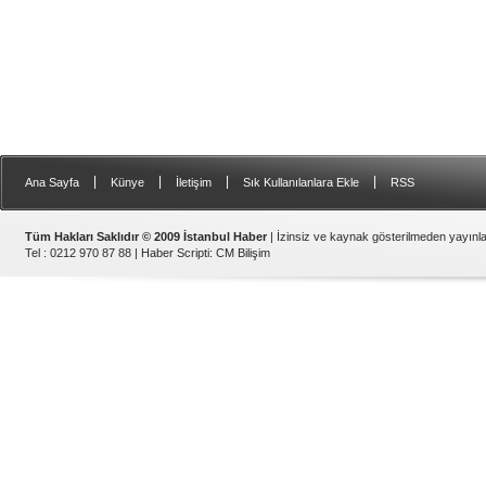
|
|
|
|
Ana Sayfa
Künye
İletişim
Sık Kullanılanlara Ekle
RSS
Tüm Hakları Saklıdır © 2009 İstanbul Haber
| İzinsiz ve kaynak gösterilmeden yayın
Tel : 0212 970 87 88 |
Haber Scripti
:
CM Bilişim