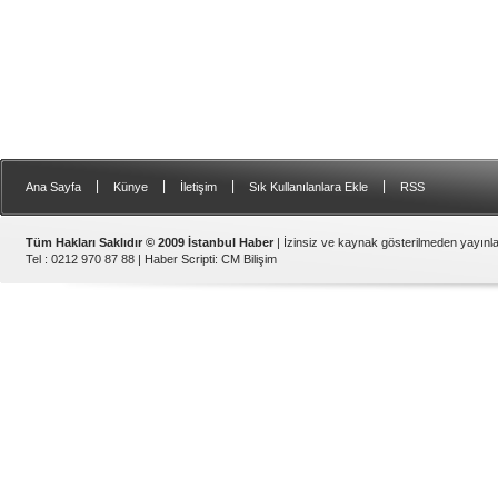
|
|
|
|
Ana Sayfa
Künye
İletişim
Sık Kullanılanlara Ekle
RSS
Tüm Hakları Saklıdır © 2009 İstanbul Haber
| İzinsiz ve kaynak gösterilmeden yayın
Tel : 0212 970 87 88 |
Haber Scripti
:
CM Bilişim