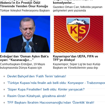
Akdeniz'in En Prestijli Ödül
komedyenler…
Töreninde Yeniden Onur Konuğu
Gazeteci Orhan Can; futbolda yaşanan
Türkiye Voleybol Federasyonu Başkanı
gelişmeleri yeni yazısında
Mehmet Akif Üstündağ ile A Milli Kadın
değerlendirdi.
Voleybol Takımı Başantrenörü Daniele
Santarelli, İtalya'nın başkenti Roma'da
düzenlenecek Euro-Mediterranean
Excellence Award 2026 (Akdeniz
Mükemmeliyet Ödülü) törenine 2. kez
resmi olarak davet edildi.
Erdoğan’dan 'Osman Aşkın Bak'a
Kayserispor'dan UEFA, FIFA ve
uyarı: “Kazanacağız…”
TFF’ye dilekçe!
Cumhurbaşkanı Erdoğan, 19 Mayıs
Kayserispor; Süper Lig’de bazı Kulüp
buluşmasında Dünya Kupası için
Başkanı ve Yöneticilerinin yasa dışı
"Sürpriz yapabiliriz" diyen Gençlik ve
bahis oynadığı gerekçesiyle TFF, UEFA
Spor Bakanı Osman Aşkın Bak’a,
ve FIFA’ya resmi dilekçe göndererek
Devlet Bahçeli’den ‘Fatih Terim’ talimatı!
"Sürpriz yapabiliriz deme, kazanacağız
ligin tescil edilmemesini talep edecek.
diyeceksin" sözleriyle müdahale etti.
'Türkiye Kupası'nda finalin adı belli oldu: Konyaspor - Trabzonspor
'Süper Kupa Finalistleri' belli oldu: Kimler yarışacak?
Rasim Ozan Kütahyalı, gözaltına alındı!
TFF Başkanı İbrahim Hacıosmanoğlu’ndan ‘Özerklik’ itirafı!