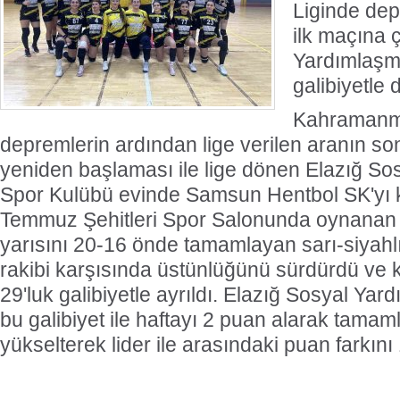
Liginde dep
ilk maçına 
Yardımlaşma
galibiyetle 
Kahramanm
depremlerin ardından lige verilen aranın s
yeniden başlaması ile lige dönen Elazığ S
Spor Kulübü evinde Samsun Hentbol SK'yı k
Temmuz Şehitleri Spor Salonunda oynanan
yarısını 20-16 önde tamamlayan sarı-siyahlıl
rakibi karşısında üstünlüğünü sürdürdü ve
29'luk galibiyetle ayrıldı. Elazığ Sosyal Y
bu galibiyet ile haftayı 2 puan alarak tamam
yükselterek lider ile arasındaki puan farkını