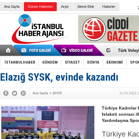
Ana Sayfa
Günün Haberleri
Arşiv
Sitene Ekle
Haberler
Elena Clem
Düşük Risk
Türk Voley
Töreninde
İkinci El M
Guguk kuş
İSTANBULHABER
GÜNDEM
SİYASET
DÜNYA
EKONOMİ
SPO
Sneaker Ay
Erkek Spor
Elazığ SYSK, evinde kazandı
Bakmalısın
Tommy Hilf
Yeri
Ceza sorum
Kayyum ata
Ana Sayfa
»
SPOR
21.03.2023 1
Ankara kuli
Kemal Kılı
Erdoğan: “
Türkiye Kadınlar
'Kurultay D
felaketi sonrası 
İtalyan Lis
Yardımlaşma Spor 
Türkiye Kad