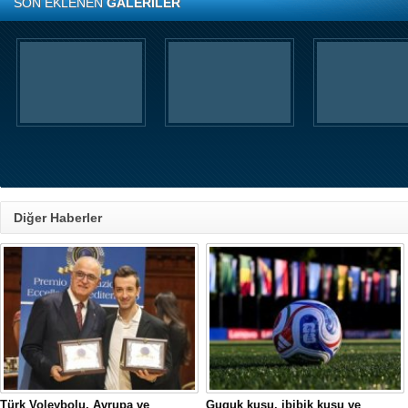
SON EKLENEN
GALERİLER
Diğer Haberler
Türk Voleybolu, Avrupa ve
Guguk kuşu, ibibik kuşu ve