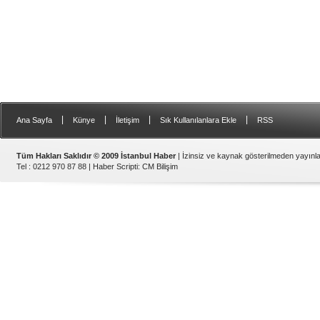
|
|
|
|
Ana Sayfa
Künye
İletişim
Sık Kullanılanlara Ekle
RSS
Tüm Hakları Saklıdır © 2009 İstanbul Haber
| İzinsiz ve kaynak gösterilmeden yayın
Tel : 0212 970 87 88 |
Haber Scripti
:
CM Bilişim