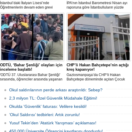
İstanbul’daki İtalyan Lisesi’nde
İPA’nın İstanbul Barometresi Nisan ayı
Öğretmenlerin devam eden grevi
raporuna göre İstanbulluların yüzde
nedeniyle derslerde uzun süredir
88,8’i okullarda yaşanan olaylardan
aksama yaşandığı belirtilirken, MEB ve
dolayı 'Çok endişeli' olduğunu
Çalışma Bakanlığı, aylardır süren grevin
belirtirken, katılımcılar şiddetin
çözümü için revize edilen sözleşmenin
nedenleri arasında en çok aile içi
1 hafta içinde imzalanmasını istedi.
iletişim eksikliğine dikkat çekti.
ODTÜ, ‘Bahar Şenliği' olayları için
CHP’li Hakan Bahçetepe’nin açtığı
inceleme başlattı!
kreş kapanıyor!
'ODTÜ 37. Uluslararası Bahar Şenliği'
Gaziosmanpaşa’da CHP’li Hakan
sırasında, öğrenciler arasında yaşanan
Bahçetepe döneminde açılan Çocuk
olaylara ilişkin üniversite yönetiminden
Etkinlik Merkezi’nin 'Özel Çocuk
(ODTÜ) açıklama geldi. Yönetim,
Kulübü'ne dönüştürülmesi, velileri
Okul saldırılarının perde arkası araştırıldı: Sebep?
olaylarla ilgili inceleme başlatıldığını
ayağa kaldırdı. Çalışan aileler,
duyurdu.
çocuklarını nereye bırakacaklarını
2,3 milyon TL: Özel Güvenlik Müdahale Eğitimi!
bilmiyor.
Okulda 'Güvenlik' faturası: Velilere kesildi!
‘Okul Saldırısı’ tedbirleri: Artık zorunlu!
Yusuf Tekin'den ‘Atatürk Yarışması’ açıklaması!
450.000 Üniversite Öğrencisi kayıtlarını dondurdu!