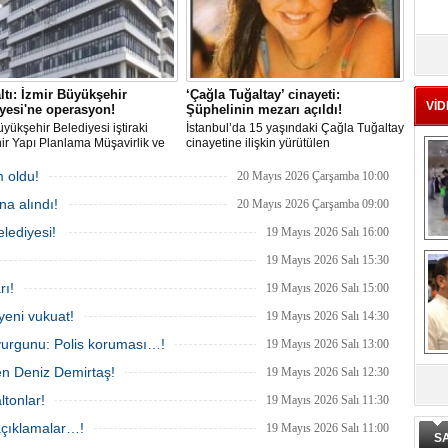
Ad
‘A
ltı: İzmir Büyükşehir
‘Çağla Tuğaltay’ cinayeti:
VİD
yesi'ne operasyon!
Şüphelinin mezarı açıldı!
üyükşehir Belediyesi iştiraki
İstanbul’da 15 yaşındaki Çağla Tuğaltay
Me
r Yapı Planlama Müşavirlik ve
cinayetine ilişkin yürütülen
Te
ji A.Ş.'ye yönelik 'İhaleye fesat
Soruşturmada dikkat çeken bir adım
rma' operasyonu düzenlendi. 4
atıldı. Savcılığın verdiği 'Feth-i Kabir'
 oldu!
20 Mayıs 2026 Çarşamba 10:00
den 3'ü; Jandarma ekipleri
kararı sonrası, olay yerinin yakınında
a alındı!
ca gözaltına alındı.
yaşayan bir kişinin mezarı açılarak DNA
20 Mayıs 2026 Çarşamba 09:00
El
örneği alındı.
En
lediyesi!
19 Mayıs 2026 Salı 16:00
M
19 Mayıs 2026 Salı 15:30
Ba
rı!
19 Mayıs 2026 Salı 15:00
Ka
yeni vukuat!
19 Mayıs 2026 Salı 14:30
vurgunu: Polis koruması…!
19 Mayıs 2026 Salı 13:00
en Deniz Demirtaş!
19 Mayıs 2026 Salı 12:30
De
ltonlar!
19 Mayıs 2026 Salı 11:30
ge
 açıklamalar…!
19 Mayıs 2026 Salı 11:00
S