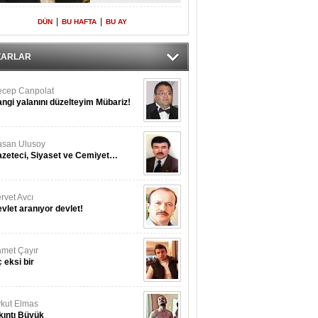
Yeniden Onur
Konuğu
|
|
DÜN
BU HAFTA
BU AY
ZARLAR
cep Canpolat
ngi yalanını düzelteyim Mübariz!
san Ulusoy
zeteci, Siyaset ve Cemiyet…
rvet Avcı
vlet aranıyor devlet!
met Çayır
 eksi bir
kut Elmas
kıntı Büyük