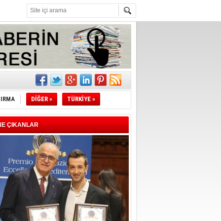
l
li
TIRMA
DİĞER »
TÜRKİYE »
sındaki
esi!
NE ÇIKANLAR
desi!