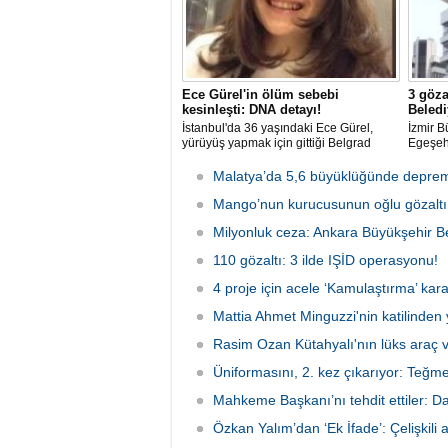
Ece Gürel'in ölüm sebebi
3 göza
kesinleşti: DNA detayı!
Beledi
İstanbul'da 36 yaşındaki Ece Gürel,
İzmir B
yürüyüş yapmak için gittiği Belgrad
Egeşehi
Ormanı'nda 2 Mart 2025'te kayıplara
Teknolo
karıştı. 4 gün sonra sağ bulunan ancak
karıştı
Malatya’da 5,6 büyüklüğünde deprem
kaldırıldığı hastanede hayatını
şüpheli
kaybeden Ece'nin ölümüyle ilgili
Mango’nun kurucusunun oğlu gözaltın
tarafın
soruşturma tamamlanırken, dikkat
Milyonluk ceza: Ankara Büyükşehir Be
çeken detaylar yer aldı.
110 gözaltı: 3 ilde IŞİD operasyonu!
4 proje için acele ‘Kamulaştırma’ kara
Mattia Ahmet Minguzzi'nin katilinden 
Rasim Ozan Kütahyalı'nın lüks araç 
Üniformasını, 2. kez çıkarıyor: Teğm
Mahkeme Başkanı’nı tehdit ettiler: Da
Özkan Yalım’dan ‘Ek İfade’: Çelişkili