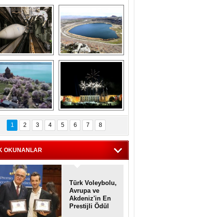
Askeri gemi 
Kapadokya'nın 
zarlığındaki terk 
'kalbi' Narlıgöl 
dilmiş gemilerin 
ilkbaharda bir başka 
etkileyici 
güzel
görüntüleri
iyaretçisiz kalan 
Haftanın 
Akdamar Adası 
fotoğrafları
1
2
3
4
5
6
7
8
dem çiçekleri ile 
örsel bir güzellik
K OKUNANLAR
Türk Voleybolu,
Avrupa ve
Akdeniz'in En
Prestijli Ödül
Töreninde