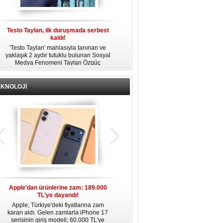
Testo Taylan, ilk duruşmada serbest
'Çay Tutuklusu’ Yusuf Güney, tahliye
kaldı!
edildi!
'Testo Taylan' mahlasıyla tanınan ve
Bir yayında 'Ayahuska' isimli çayı
yaklaşık 2 aydır tutuklu bulunan Sosyal
özendirdiği ifadeler kullandığı
s
Medya Fenomeni Taylan Özgüç
gerekçesiyle tutuklanan şarkıcı Yusuf
Danyıldız, çıktığı ilk duruşmada serbest
Güney, 'Ev Hapsi' şartıyla serbest
bırakıldı.
bırakıldı.
EKNOLOJİ
Apple'dan ürünlerine zam: 189.000
Apple’da yeni dönem: Tim Cook
TL'ye dayandı!
gidiyor, kim geliyor?
Apple; Türkiye'deki fiyatlarına zam
Apple, 2011 yılından bu yana şirketin
kararı aldı. Gelen zamlarla iPhone 17
başında bulunan CEO Tim Cook’un
serisinin giriş modeli; 60.000 TL'ye
görevinden ayrılacağını duyurdu.