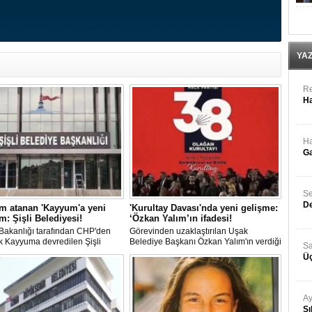
YA
Re
Ha
Ha
Ga
Se
De
m atanan 'Kayyum'a yeni
'Kurultay Davası'nda yeni gelişme:
: Şişli Belediyesi!
‘Özkan Yalım’ın ifadesi!
i Bakanlığı tarafından CHP'den
Görevinden uzaklaştırılan Uşak
k Kayyuma devredilen Şişli
Belediye Başkanı Özkan Yalım'ın verdiği
Sa
esinde bir hafta içinde 2. kez
son ek ifade 'Kurultay' davası dosyasına
Üç
 değişti.
girdi.
Ay
Sı