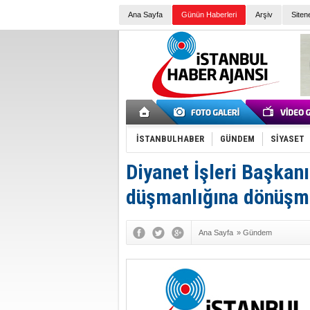
Ana Sayfa
Günün Haberleri
Arşiv
Siten
İSTANBULHABER
GÜNDEM
SİYASET
Diyanet İşleri Başkan
düşmanlığına dönüşmüş
Ana Sayfa
»
Gündem