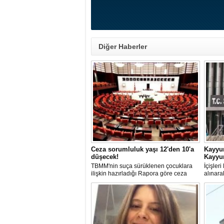
Diğer Haberler
Ceza sorumluluk yaşı 12'den 10'a
Kayyu
düşecek!
Kayyum
TBMM'nin suça sürüklenen çocuklara
İçişler
ilişkin hazırladığı Rapora göre ceza
alınara
sorumluluğu yaşının; 12'den 10'a
Belediy
düşürülmesi planlanıyor.
Kayyum