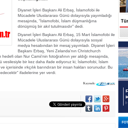
Diyanet İşleri Başkanı Ali Erbaş, İslamofobi ile
Mücadele Uluslararası Günü dolayısıyla yayımladığı
mesajında, "İslamofobi, İslam düşmanlığına
Tür
dönüşmüş bir akıl tutulmasıdır" dedi.
En
Diyanet İşleri Başkanı Ali Erbaş, 15 Mart İslamofobi ile
Mücadele Uluslararası Günü dolayısıyla sosyal
medya hesabından bir mesaj yayımladı. Diyanet İşleri
Başkanı Erbaş, Yeni Zelanda'nın Christchurch
n hedefi olan Nur Camii'nin fotoğrafının yer aldığı mesajında,
 vesilesiyle bir kez daha ifade ediyoruz ki; İslamofobi, İslam
e içerisinde ırkçılık barındıran bir insan hakları sorunudur. Bu
edecektir" ifadelerine yer verdi.
Kaynak:
FOT