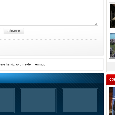
me
e
Z
ere henüz yorum eklenmemiştir.
ba
g
ÇO