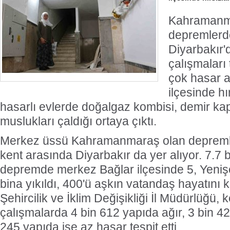
Kahramanm
depremlerd
Diyarbakır'
çalışmaları
çok hasar 
ilçesinde hı
hasarlı evlerde doğalgaz kombisi, demir kap
muslukları çaldığı ortaya çıktı.
Merkez üssü Kahramanmaraş olan depremle
kent arasında Diyarbakır da yer alıyor. 7.7 
depremde merkez Bağlar ilçesinde 5, Yenişe
bina yıkıldı, 400'ü aşkın vatandaş hayatını 
Şehircilik ve İklim Değişikliği İl Müdürlüğü, k
çalışmalarda 4 bin 612 yapıda ağır, 3 bin 42
245 yapıda ise az hasar tespit etti.