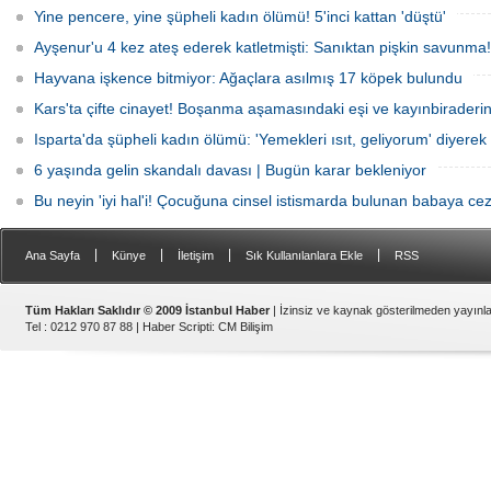
Yine pencere, yine şüpheli kadın ölümü! 5'inci kattan 'düştü'
Ayşenur'u 4 kez ateş ederek katletmişti: Sanıktan pişkin savunma!
Hayvana işkence bitmiyor: Ağaçlara asılmış 17 köpek bulundu
Kars'ta çifte cinayet! Boşanma aşamasındaki eşi ve kayınbiraderini 
Isparta'da şüpheli kadın ölümü: 'Yemekleri ısıt, geliyorum' diyerek 
6 yaşında gelin skandalı davası | Bugün karar bekleniyor
Bu neyin 'iyi hal'i! Çocuğuna cinsel istismarda bulunan babaya cez
|
|
|
|
Ana Sayfa
Künye
İletişim
Sık Kullanılanlara Ekle
RSS
Tüm Hakları Saklıdır © 2009 İstanbul Haber
| İzinsiz ve kaynak gösterilmeden yayın
Tel : 0212 970 87 88 |
Haber Scripti
:
CM Bilişim