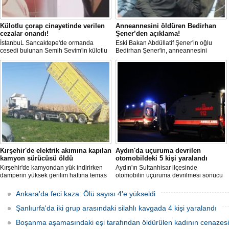
Külotlu çorap cinayetinde verilen
Anneannesini öldüren Bedirhan
cezalar onandı!
Şener’den açıklama!
İstanbuL Sancaktepe'de ormanda
Eski Bakan Abdüllatif Şener'in oğlu
cesedi bulunan Semih Sevim'in külotlu
Bedirhan Şener'in, anneannesini
çorapla boğularak öldürüldüğü
öldürmesine ilişkin davada karar
iddiasına ilişkin sanık Seçil Çiftçi'ye
açıklandı. "Anneannem benim dünyada
verilen 'ağırlaştırılmış müebbet' ve
en sevdiğim insanlardan biridir" diyen
babası hakkındaki 'müebbet' kararı,
Bedirhan Şener'in ifadesi dikkat
istinaf mahkemesi onadı.
çekerken, Şener'e verilen ceza belli
oldu.
Kırşehir'de elektrik akımına kapılan
Aydın'da uçuruma devrilen
kamyon sürücüsü öldü
otomobildeki 5 kişi yaralandı
Kırşehir'de kamyondan yük indirirken
Aydın'ın Sultanhisar ilçesinde
damperin yüksek gerilim hattına temas
otomobilin uçuruma devrilmesi sonucu
etmesi sonucu elektrik akımına kapılan
5 kişi yaralandı.
sürücü hayatını kaybetti.
Ankara'da feci kaza: Ölü sayısı 4'e yükseldi
Şanlıurfa'da iki grup arasındaki silahlı kavgada 4 kişi yaralandı
Boşanma aşamasındaki eşi tarafından öldürülen kadının cenazesi 