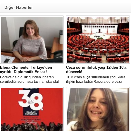
Diğer Haberler
Elena Clemente, Türkiye’den
Ceza sorumluluk yaşı 12'den 10'a
ayrıldı: Diplomatik Enkaz!
düşecek!
Göreve geldiği ilk günden itibaren
TBMM'nin suça sürüklenen çocuklara
sergilediği sorumsuz tavırlar, skandal
ilişkin hazırladığı Rapora göre ceza
kararlar ve özellikle Türk öğrencilere
sorumluluğu yaşının; 12'den 10'a
uyguladığı vize ambargosuyla tepkilerin
düşürülmesi planlanıyor.
odağında olan İtalya’nın İstanbul
Başkonsolosu Elena Clemente’nin
Türkiye’deki görevi nihayet sona erdi.