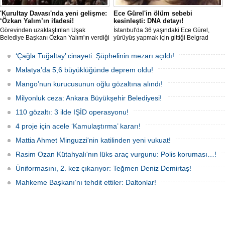
'Kurultay Davası'nda yeni gelişme:
Ece Gürel'in ölüm sebebi
‘Özkan Yalım’ın ifadesi!
kesinleşti: DNA detayı!
Görevinden uzaklaştırılan Uşak
İstanbul'da 36 yaşındaki Ece Gürel,
Belediye Başkanı Özkan Yalım'ın verdiği
yürüyüş yapmak için gittiği Belgrad
son ek ifade 'Kurultay' davası dosyasına
Ormanı'nda 2 Mart 2025'te kayıplara
girdi.
karıştı. 4 gün sonra sağ bulunan ancak
‘Çağla Tuğaltay’ cinayeti: Şüphelinin mezarı açıldı!
kaldırıldığı hastanede hayatını
kaybeden Ece'nin ölümüyle ilgili
Malatya’da 5,6 büyüklüğünde deprem oldu!
soruşturma tamamlanırken, dikkat
çeken detaylar yer aldı.
Mango’nun kurucusunun oğlu gözaltına alındı!
Milyonluk ceza: Ankara Büyükşehir Belediyesi!
110 gözaltı: 3 ilde IŞİD operasyonu!
4 proje için acele ‘Kamulaştırma’ kararı!
Mattia Ahmet Minguzzi'nin katilinden yeni vukuat!
Rasim Ozan Kütahyalı'nın lüks araç vurgunu: Polis koruması…!
Üniformasını, 2. kez çıkarıyor: Teğmen Deniz Demirtaş!
Mahkeme Başkanı’nı tehdit ettiler: Daltonlar!