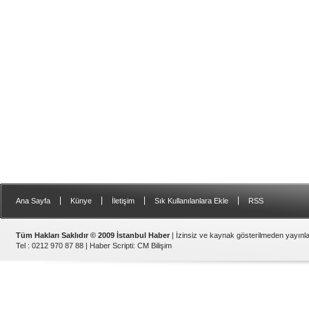
|
|
|
|
Ana Sayfa
Künye
İletişim
Sık Kullanılanlara Ekle
RSS
Tüm Hakları Saklıdır © 2009 İstanbul Haber
| İzinsiz ve kaynak gösterilmeden yayın
Tel : 0212 970 87 88 |
Haber Scripti
:
CM Bilişim