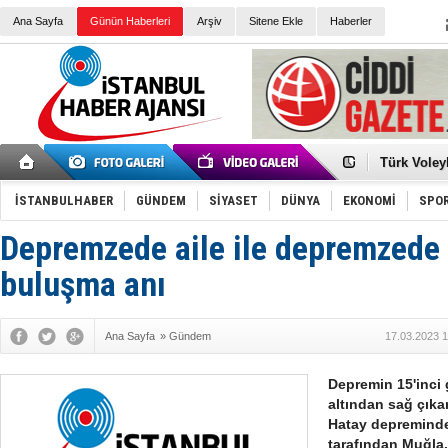
Ana Sayfa
Günün Haberleri
Arşiv
Sitene Ekle
Haberler
Elena Clem
Düşük Risk
Türk Voley
Töreninde
İkinci El M
Guguk kuş
İSTANBULHABER
GÜNDEM
SİYASET
DÜNYA
EKONOMİ
SPO
Sneaker Ay
Erkek Spor
Depremzede aile ile depremzede
Bakmalısın
Tommy Hilf
Yeri
Ceza sorum
buluşma anı
Kayyum ata
Ankara kuli
Kemal Kılı
Ana Sayfa
»
Gündem
17.03.2023 1
Erdoğan: “
'Kurultay D
İtalyan Lis
Depremin 15'inci
altından sağ çıka
Hatay depreminde
tarafından Muğla.