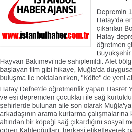
Depremin 1
Hatay'da en
çıkarılan B
Hatay depr
öğretmen çi
Büyükşehir 
Hayvan Bakımevi'nde sahiplenildi. Afet bölg
başlayan film gibi hikaye, Muğla'da duygusa
buluşma ile noktalanırken, "Köfte" de yeni a
Hatay Defne'de öğretmenlik yapan Hasret Y
ve eşi depremden çocukları ile sağ kurtuldu
şehirlerde bulunan aile son olarak Muğla'ya
arkadaşının arama kurtarma çalışmalarına k
altından bir köpeği sağ çıkardığını sosyal m
gören Kahleoğulları, herkesi etiketleyerek 