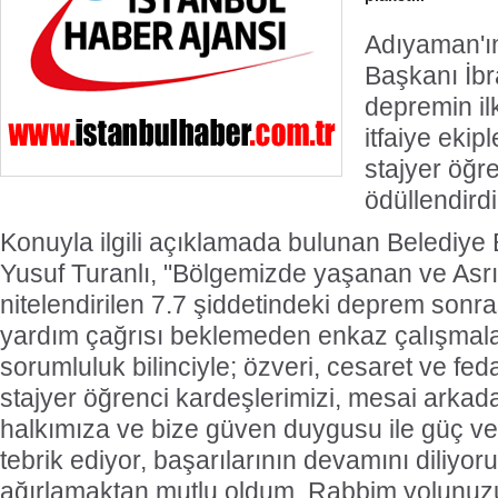
Adıyaman'ın
Başkanı İbr
depremin i
itfaiye ekip
stajyer öğre
ödüllendirdi
Konuyla ilgili açıklamada bulunan Belediye
Yusuf Turanlı, "Bölgemizde yaşanan ve Asrı
nitelendirilen 7.7 şiddetindeki deprem sonr
yardım çağrısı beklemeden enkaz çalışmala
sorumluluk bilinciyle; özveri, cesaret ve feda
stajyer öğrenci kardeşlerimizi, mesai arkada
halkımıza ve bize güven duygusu ile güç ve
tebrik ediyor, başarılarının devamını diliyoru
ağırlamaktan mutlu oldum. Rabbim yolunuzu 