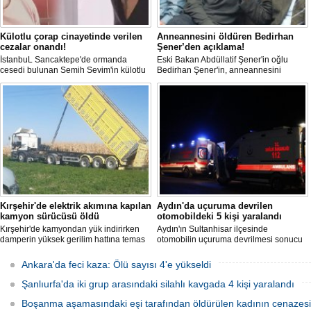
Külotlu çorap cinayetinde verilen
Anneannesini öldüren Bedirhan
cezalar onandı!
Şener’den açıklama!
İstanbuL Sancaktepe'de ormanda
Eski Bakan Abdüllatif Şener'in oğlu
cesedi bulunan Semih Sevim'in külotlu
Bedirhan Şener'in, anneannesini
çorapla boğularak öldürüldüğü
öldürmesine ilişkin davada karar
iddiasına ilişkin sanık Seçil Çiftçi'ye
açıklandı. "Anneannem benim dünyada
verilen 'ağırlaştırılmış müebbet' ve
en sevdiğim insanlardan biridir" diyen
babası hakkındaki 'müebbet' kararı,
Bedirhan Şener'in ifadesi dikkat
istinaf mahkemesi onadı.
çekerken, Şener'e verilen ceza belli
oldu.
Kırşehir'de elektrik akımına kapılan
Aydın'da uçuruma devrilen
kamyon sürücüsü öldü
otomobildeki 5 kişi yaralandı
Kırşehir'de kamyondan yük indirirken
Aydın'ın Sultanhisar ilçesinde
damperin yüksek gerilim hattına temas
otomobilin uçuruma devrilmesi sonucu
etmesi sonucu elektrik akımına kapılan
5 kişi yaralandı.
sürücü hayatını kaybetti.
Ankara'da feci kaza: Ölü sayısı 4'e yükseldi
Şanlıurfa'da iki grup arasındaki silahlı kavgada 4 kişi yaralandı
Boşanma aşamasındaki eşi tarafından öldürülen kadının cenazesi 