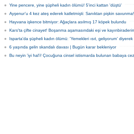
Yine pencere, yine şüpheli kadın ölümü! 5'inci kattan 'düştü'
Ayşenur'u 4 kez ateş ederek katletmişti: Sanıktan pişkin savunma!
Hayvana işkence bitmiyor: Ağaçlara asılmış 17 köpek bulundu
Kars'ta çifte cinayet! Boşanma aşamasındaki eşi ve kayınbiraderini 
Isparta'da şüpheli kadın ölümü: 'Yemekleri ısıt, geliyorum' diyerek 
6 yaşında gelin skandalı davası | Bugün karar bekleniyor
Bu neyin 'iyi hal'i! Çocuğuna cinsel istismarda bulunan babaya cez