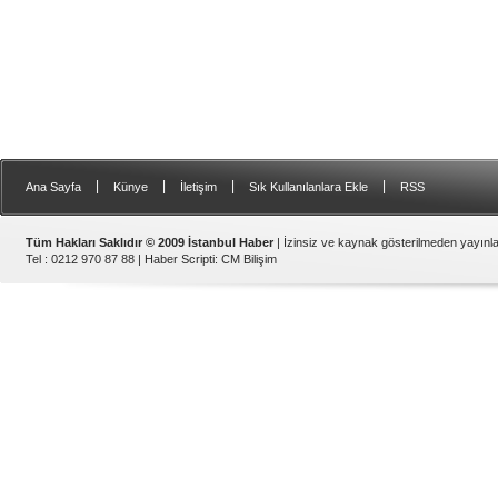
|
|
|
|
Ana Sayfa
Künye
İletişim
Sık Kullanılanlara Ekle
RSS
Tüm Hakları Saklıdır © 2009 İstanbul Haber
| İzinsiz ve kaynak gösterilmeden yayın
Tel : 0212 970 87 88 |
Haber Scripti
:
CM Bilişim