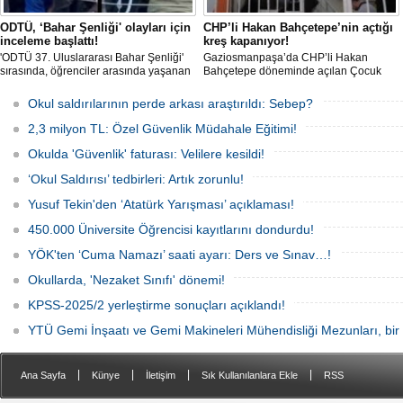
ODTÜ, ‘Bahar Şenliği' olayları için
CHP’li Hakan Bahçetepe’nin açtığı
inceleme başlattı!
kreş kapanıyor!
'ODTÜ 37. Uluslararası Bahar Şenliği'
Gaziosmanpaşa’da CHP’li Hakan
sırasında, öğrenciler arasında yaşanan
Bahçetepe döneminde açılan Çocuk
olaylara ilişkin üniversite yönetiminden
Etkinlik Merkezi’nin 'Özel Çocuk
(ODTÜ) açıklama geldi. Yönetim,
Kulübü'ne dönüştürülmesi, velileri
Okul saldırılarının perde arkası araştırıldı: Sebep?
olaylarla ilgili inceleme başlatıldığını
ayağa kaldırdı. Çalışan aileler,
duyurdu.
çocuklarını nereye bırakacaklarını
2,3 milyon TL: Özel Güvenlik Müdahale Eğitimi!
bilmiyor.
Okulda 'Güvenlik' faturası: Velilere kesildi!
‘Okul Saldırısı’ tedbirleri: Artık zorunlu!
Yusuf Tekin'den ‘Atatürk Yarışması’ açıklaması!
450.000 Üniversite Öğrencisi kayıtlarını dondurdu!
YÖK'ten ‘Cuma Namazı’ saati ayarı: Ders ve Sınav…!
Okullarda, 'Nezaket Sınıfı' dönemi!
KPSS-2025/2 yerleştirme sonuçları açıklandı!
YTÜ Gemi İnşaatı ve Gemi Makineleri Mühendisliği Mezunları, bir 
|
|
|
|
Ana Sayfa
Künye
İletişim
Sık Kullanılanlara Ekle
RSS