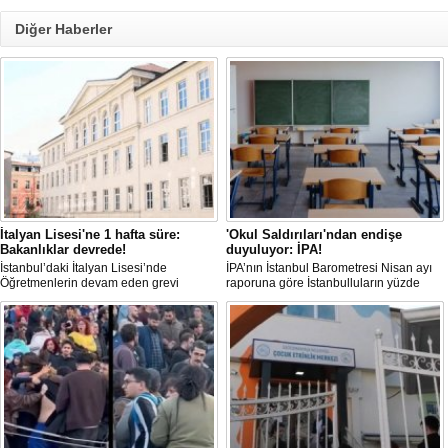
Diğer Haberler
İtalyan Lisesi'ne 1 hafta süre:
'Okul Saldırıları'ndan endişe
Bakanlıklar devrede!
duyuluyor: İPA!
İstanbul’daki İtalyan Lisesi’nde
İPA’nın İstanbul Barometresi Nisan ayı
Öğretmenlerin devam eden grevi
raporuna göre İstanbulluların yüzde
nedeniyle derslerde uzun süredir
88,8’i okullarda yaşanan olaylardan
aksama yaşandığı belirtilirken, MEB ve
dolayı 'Çok endişeli' olduğunu
Çalışma Bakanlığı, aylardır süren grevin
belirtirken, katılımcılar şiddetin
çözümü için revize edilen sözleşmenin
nedenleri arasında en çok aile içi
1 hafta içinde imzalanmasını istedi.
iletişim eksikliğine dikkat çekti.