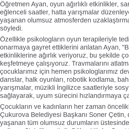
Öğretmen Ayan, oyun ağırlıklı etkinlikler, sa
eğlenceli saatler, hatta yarışmalar düzenle
yaşanan olumsuz atmosferden uzaklaştırmay
söyledi.
Özellikle psikologların oyun terapileriyle ted
onarmaya gayret ettiklerini anlatan Ayan, 
etkinliklerine ağırlık veriyoruz, bu şekilde ç
keşfetmeye çalışıyoruz. Travmalarını atlat
çocuklarımız için hemen psikologlarımız de
danslar, halk oyunları, robotik kodlama, bah
yarışmalar, müzikli İngilizce saatleriyle sos
sağlayarak, uyum sürecini hızlandırmaya çal
Çocukların ve kadınların her zaman öncelikl
Çukurova Belediyesi Başkanı Soner Çetin,
yaşanan tüm olumsuz durumların üstesinden 