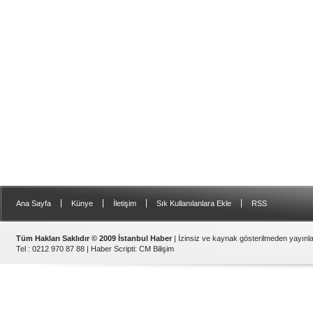
|
|
|
|
Ana Sayfa
Künye
İletişim
Sık Kullanılanlara Ekle
RSS
Tüm Hakları Saklıdır © 2009 İstanbul Haber
| İzinsiz ve kaynak gösterilmeden yayın
Tel : 0212 970 87 88 |
Haber Scripti
:
CM Bilişim