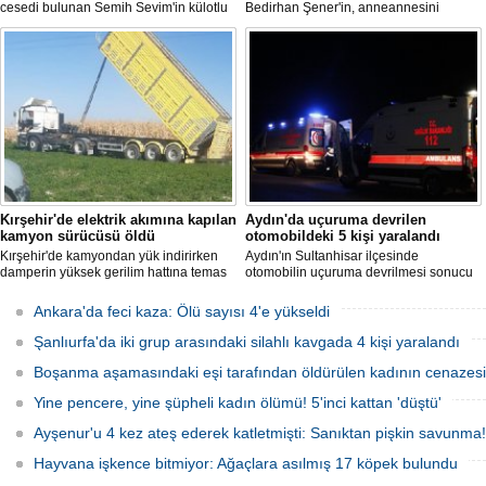
cesedi bulunan Semih Sevim'in külotlu
Bedirhan Şener'in, anneannesini
çorapla boğularak öldürüldüğü
öldürmesine ilişkin davada karar
iddiasına ilişkin sanık Seçil Çiftçi'ye
açıklandı. "Anneannem benim dünyada
verilen 'ağırlaştırılmış müebbet' ve
en sevdiğim insanlardan biridir" diyen
babası hakkındaki 'müebbet' kararı,
Bedirhan Şener'in ifadesi dikkat
istinaf mahkemesi onadı.
çekerken, Şener'e verilen ceza belli
oldu.
Kırşehir'de elektrik akımına kapılan
Aydın'da uçuruma devrilen
kamyon sürücüsü öldü
otomobildeki 5 kişi yaralandı
Kırşehir'de kamyondan yük indirirken
Aydın'ın Sultanhisar ilçesinde
damperin yüksek gerilim hattına temas
otomobilin uçuruma devrilmesi sonucu
etmesi sonucu elektrik akımına kapılan
5 kişi yaralandı.
sürücü hayatını kaybetti.
Ankara'da feci kaza: Ölü sayısı 4'e yükseldi
Şanlıurfa'da iki grup arasındaki silahlı kavgada 4 kişi yaralandı
Boşanma aşamasındaki eşi tarafından öldürülen kadının cenazesi 
Yine pencere, yine şüpheli kadın ölümü! 5'inci kattan 'düştü'
Ayşenur'u 4 kez ateş ederek katletmişti: Sanıktan pişkin savunma!
Hayvana işkence bitmiyor: Ağaçlara asılmış 17 köpek bulundu