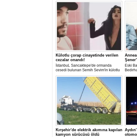
Külotlu çorap cinayetinde verilen
Annea
cezalar onandı!
Şener’
İstanbuL Sancaktepe'de ormanda
Eski Ba
cesedi bulunan Semih Sevim'in külotlu
Bedirh
çorapla boğularak öldürüldüğü
öldürme
iddiasına ilişkin sanık Seçil Çiftçi'ye
açıkla
verilen 'ağırlaştırılmış müebbet' ve
en sevd
babası hakkındaki 'müebbet' kararı,
Bedirha
istinaf mahkemesi onadı.
çekerke
oldu.
Kırşehir'de elektrik akımına kapılan
Aydın
kamyon sürücüsü öldü
otomob