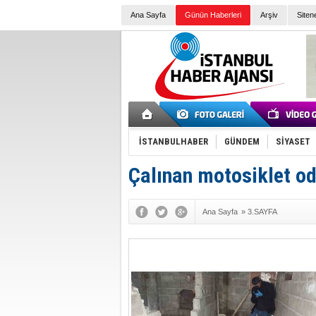
Ana Sayfa
Günün Haberleri
Arşiv
Siten
İSTANBULHABER
GÜNDEM
SİYASET
Çalınan motosiklet o
Ana Sayfa
»
3.SAYFA