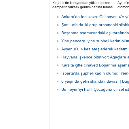
Kırşehir'de kamyondan yük indirirken
Aydın'ı
damperin yüksek gerilim hattına temas
otomob
etmesi sonucu elektrik akımına kapılan
5 kişi y
sürücü hayatını kaybetti.
Ankara'da feci kaza: Ölü sayısı 4'e y
Şanlıurfa'da iki grup arasındaki silah
Boşanma aşamasındaki eşi tarafından
Yine pencere, yine şüpheli kadın ölümü
Ayşenur'u 4 kez ateş ederek katletmi
Hayvana işkence bitmiyor: Ağaçlara 
Kars'ta çifte cinayet! Boşanma aşamas
Isparta'da şüpheli kadın ölümü: 'Yemek
6 yaşında gelin skandalı davası | Bu
Bu neyin 'iyi hal'i! Çocuğuna cinsel 