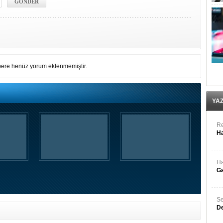
ere henüz yorum eklenmemiştir.
YA
Re
Ha
Ha
Ga
Se
De