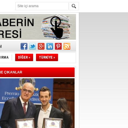
z!
l
TIRMA
DİĞER »
TÜRKİYE »
li
sındaki
NE ÇIKANLAR
esi!
desi!