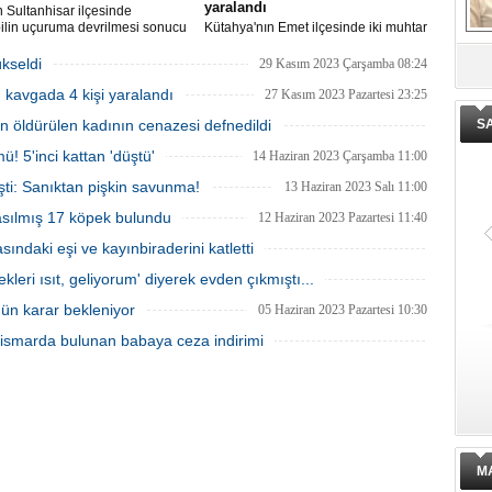
yaralandı
n Sultanhisar ilçesinde
ilin uçuruma devrilmesi sonucu
Kütahya'nın Emet ilçesinde iki muhtar
aralandı.
arasında yaşanan silahlı kavgada 1 kişi
öldü, 1 kişi yaralandı.
ükseldi
29 Kasım 2023 Çarşamba 08:24
De
ge
lı kavgada 4 kişi yaralandı
27 Kasım 2023 Pazartesi 23:25
 öldürülen kadının cenazesi defnedildi
S
02 Ağustos 2023 Çarşamba 16:00
! 5'inci kattan 'düştü'
14 Haziran 2023 Çarşamba 11:00
şti: Sanıktan pişkin savunma!
13 Haziran 2023 Salı 11:00
asılmış 17 köpek bulundu
12 Haziran 2023 Pazartesi 11:40
ındaki eşi ve kayınbiraderini katletti
12 Haziran 2023 Pazartesi 11:30
leri ısıt, geliyorum' diyerek evden çıkmıştı...
07 Haziran 2023 Çarşamba 10:50
gün karar bekleniyor
05 Haziran 2023 Pazartesi 10:30
istismarda bulunan babaya ceza indirimi
02 Haziran 2023 Cuma 11:20
M