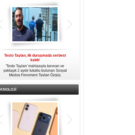
gözaltına alındı.
Testo Taylan, ilk duruşmada serbest
'Çay Tutuklusu’ Yusuf Güney, tahliye
kaldı!
edildi!
'Testo Taylan' mahlasıyla tanınan ve
Bir yayında 'Ayahuska' isimli çayı
yaklaşık 2 aydır tutuklu bulunan Sosyal
özendirdiği ifadeler kullandığı
s
Medya Fenomeni Taylan Özgüç
gerekçesiyle tutuklanan şarkıcı Yusuf
Danyıldız, çıktığı ilk duruşmada serbest
Güney, 'Ev Hapsi' şartıyla serbest
bırakıldı.
bırakıldı.
EKNOLOJİ