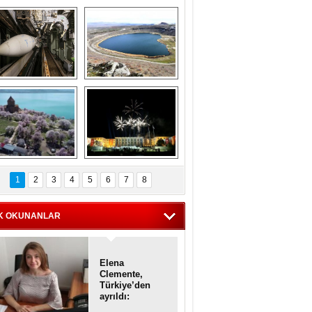
Askeri gemi 
Kapadokya'nın 
zarlığındaki terk 
'kalbi' Narlıgöl 
dilmiş gemilerin 
ilkbaharda bir başka 
etkileyici 
güzel
görüntüleri
iyaretçisiz kalan 
Haftanın 
Akdamar Adası 
fotoğrafları
1
2
3
4
5
6
7
8
dem çiçekleri ile 
örsel bir güzellik
K OKUNANLAR
Elena
Clemente,
Türkiye’den
ayrıldı:
Diplomatik