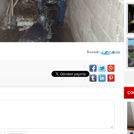
me
e
Kaynak:
Z
ba
g
ÇO