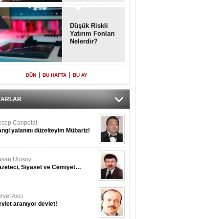
Enkaz!
Düşük Riskli
Yatırım Fonları
Nelerdir?
|
|
DÜN
BU HAFTA
BU AY
ZARLAR
cep Canpolat
ngi yalanını düzelteyim Mübariz!
san Ulusoy
zeteci, Siyaset ve Cemiyet…
rvet Avcı
vlet aranıyor devlet!