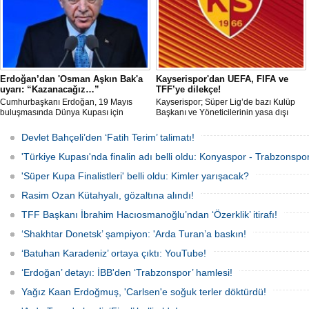
Mükemmeliyet Ödülü) törenine 2. kez
resmi olarak davet edildi.
Erdoğan’dan 'Osman Aşkın Bak'a
Kayserispor'dan UEFA, FIFA ve
uyarı: “Kazanacağız…”
TFF’ye dilekçe!
Cumhurbaşkanı Erdoğan, 19 Mayıs
Kayserispor; Süper Lig’de bazı Kulüp
buluşmasında Dünya Kupası için
Başkanı ve Yöneticilerinin yasa dışı
"Sürpriz yapabiliriz" diyen Gençlik ve
bahis oynadığı gerekçesiyle TFF, UEFA
Spor Bakanı Osman Aşkın Bak’a,
ve FIFA’ya resmi dilekçe göndererek
Devlet Bahçeli’den ‘Fatih Terim’ talimatı!
"Sürpriz yapabiliriz deme, kazanacağız
ligin tescil edilmemesini talep edecek.
diyeceksin" sözleriyle müdahale etti.
'Türkiye Kupası'nda finalin adı belli oldu: Konyaspor - Trabzonspor
'Süper Kupa Finalistleri' belli oldu: Kimler yarışacak?
Rasim Ozan Kütahyalı, gözaltına alındı!
TFF Başkanı İbrahim Hacıosmanoğlu’ndan ‘Özerklik’ itirafı!
‘Shakhtar Donetsk’ şampiyon: 'Arda Turan’a baskın!
‘Batuhan Karadeniz’ ortaya çıktı: YouTube!
‘Erdoğan’ detayı: İBB'den ‘Trabzonspor’ hamlesi!
Yağız Kaan Erdoğmuş, 'Carlsen'e soğuk terler döktürdü!