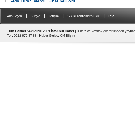
'Arda Turan' elendi, ‘Final’ belli oldu!
|
|
|
|
Ana Sayfa
Künye
İletişim
Sık Kullanılanlara Ekle
RSS
Tüm Hakları Saklıdır © 2009 İstanbul Haber
| İzinsiz ve kaynak gösterilmeden yayın
Tel : 0212 970 87 88 |
Haber Scripti
:
CM Bilişim