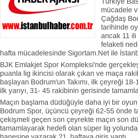
Türkiye Bas
mücadele v
Çağdaş Bod
tarihinde 
ancak 11 il
felaketi ned
hafta mücadelesinde Sigortam.Net ile İstanbu
BJK Emlakjet Spor Kompleksi'nde gerçekle
puanla lig ikincisi olarak çıkan ve maça raki
başlayan Bodrum'un Takımı, ilk çeyreği 18-
ilk yarıyı, 31- 45 rakibinin gerisinde tamamla
Maçın başlama düdüğüyle daha iyi bir oyu
Bodrum Spor, üçüncü çeyreği 62-55 önde 
çekişmeli geçen son çeyrekte maçın son dü
tamamlayarak hedefi olan süper lig yolunda
hanesine yazarak 21. haftaya giriş yaptı.