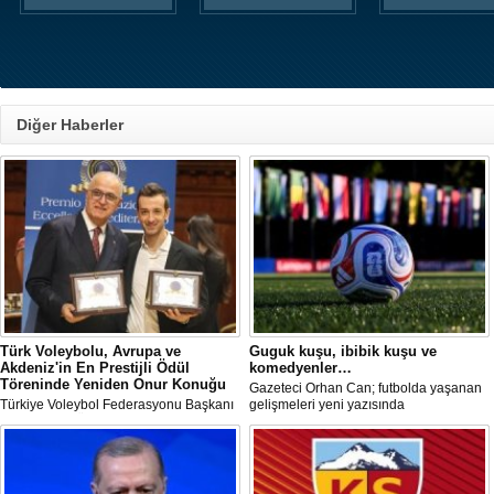
Diğer Haberler
Türk Voleybolu, Avrupa ve
Guguk kuşu, ibibik kuşu ve
Akdeniz'in En Prestijli Ödül
komedyenler…
Töreninde Yeniden Onur Konuğu
Gazeteci Orhan Can; futbolda yaşanan
Türkiye Voleybol Federasyonu Başkanı
gelişmeleri yeni yazısında
Mehmet Akif Üstündağ ile A Milli Kadın
değerlendirdi.
Voleybol Takımı Başantrenörü Daniele
Santarelli, İtalya'nın başkenti Roma'da
düzenlenecek Euro-Mediterranean
Excellence Award 2026 (Akdeniz