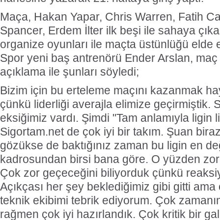
Maça, Hakan Yapar, Chris Warren, Fatih Can
Spancer, Erdem İlter ilk beşi ile sahaya çık
organize oyunları ile maçta üstünlüğü eld
Spor yeni baş antrenörü Ender Arslan, maç 
açıklama ile şunları söyledi;
Bizim için bu erteleme maçını kazanmak ha
çünkü liderliği averajla elimize geçirmiştik.
eksiğimiz vardı. Şimdi "Tam anlamıyla ligin lid
Sigortam.net de çok iyi bir takım. Şuan biraz 
gözükse de baktığınız zaman bu ligin en değ
kadrosundan birsi bana göre. O yüzden zor
Çok zor geçeceğini biliyorduk çünkü reaksi
Açıkçası her şey beklediğimiz gibi gitti ama
teknik ekibimi tebrik ediyorum. Çok zaman
rağmen çok iyi hazırlandık. Çok kritik bir gal