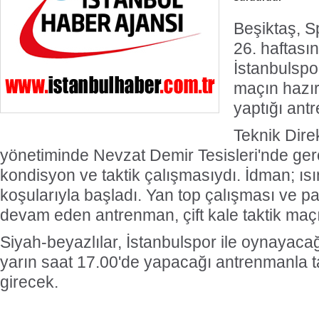
Beşiktaş, S
26. haftası
İstanbulspo
maçın hazır
yaptığı ant
Teknik Dire
yönetiminde Nevzat Demir Tesisleri'nde ge
kondisyon ve taktik çalışmasıydı. İdman; ıs
koşularıyla başladı. Yan top çalışması ve p
devam eden antrenman, çift kale taktik maç
Siyah-beyazlılar, İstanbulspor ile oynayacağı
yarın saat 17.00'de yapacağı antrenmanla
girecek.