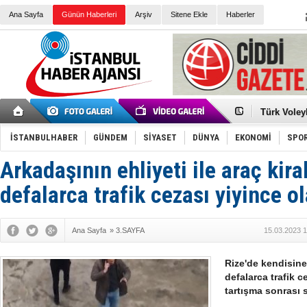
Ana Sayfa
Günün Haberleri
Arşiv
Sitene Ekle
Haberler
Elena Clem
Düşük Risk
Türk Voley
Töreninde
İkinci El M
Guguk kuş
İSTANBULHABER
GÜNDEM
SİYASET
DÜNYA
EKONOMİ
SPO
Sneaker Ay
Erkek Spor
Arkadaşının ehliyeti ile araç kir
Bakmalısın
Tommy Hilf
Yeri
Ceza sorum
defalarca trafik cezası yiyince o
Kayyum ata
Ankara kuli
Kemal Kılı
Ana Sayfa
»
3.SAYFA
15.03.2023 1
Erdoğan: “
'Kurultay D
İtalyan Lis
Rize'de kendisine 
defalarca trafik 
tartışma sonrası s