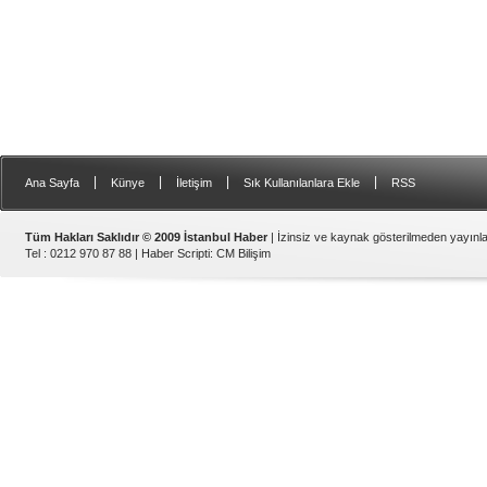
|
|
|
|
Ana Sayfa
Künye
İletişim
Sık Kullanılanlara Ekle
RSS
Tüm Hakları Saklıdır © 2009 İstanbul Haber
| İzinsiz ve kaynak gösterilmeden yayın
Tel : 0212 970 87 88 |
Haber Scripti
:
CM Bilişim