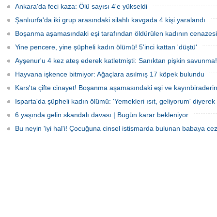
sürücü hayatını kaybetti.
Ankara'da feci kaza: Ölü sayısı 4'e yükseldi
Şanlıurfa'da iki grup arasındaki silahlı kavgada 4 kişi yaralandı
Boşanma aşamasındaki eşi tarafından öldürülen kadının cenazesi 
Yine pencere, yine şüpheli kadın ölümü! 5'inci kattan 'düştü'
Ayşenur'u 4 kez ateş ederek katletmişti: Sanıktan pişkin savunma!
Hayvana işkence bitmiyor: Ağaçlara asılmış 17 köpek bulundu
Kars'ta çifte cinayet! Boşanma aşamasındaki eşi ve kayınbiraderini 
Isparta'da şüpheli kadın ölümü: 'Yemekleri ısıt, geliyorum' diyerek 
6 yaşında gelin skandalı davası | Bugün karar bekleniyor
Bu neyin 'iyi hal'i! Çocuğuna cinsel istismarda bulunan babaya cez