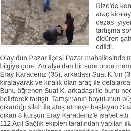
Rize'de kend
araç kiralay
cezası yiye
tartışma so
öldüren şah
edildi.
Olay dün Pazar ilçesi Pazar mahallesinde m
bilgiye göre, Antalya'dan bir süre önce mem
Eray Karadeniz (35), arkadaşı Suat K.'un (36)
kiralayarak ve kiralık olan araç ile defalarca
Bunu öğrenen Suat K. arkadaşı ile bunu ned
belirterek tartıştı. Tartışmanın boyutunun b
çıkardığı silah ile ateş etmeye başlayan Sua
çıkan 3 kurşun Eray Karadeniz'e isabet etti.
112 Acil Sağlık ekipleri tarafından yapılan i