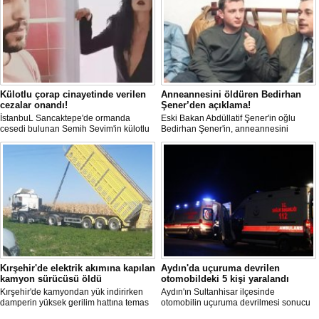
Külotlu çorap cinayetinde verilen
Anneannesini öldüren Bedirhan
cezalar onandı!
Şener’den açıklama!
İstanbuL Sancaktepe'de ormanda
Eski Bakan Abdüllatif Şener'in oğlu
cesedi bulunan Semih Sevim'in külotlu
Bedirhan Şener'in, anneannesini
çorapla boğularak öldürüldüğü
öldürmesine ilişkin davada karar
iddiasına ilişkin sanık Seçil Çiftçi'ye
açıklandı. "Anneannem benim dünyada
verilen 'ağırlaştırılmış müebbet' ve
en sevdiğim insanlardan biridir" diyen
babası hakkındaki 'müebbet' kararı,
Bedirhan Şener'in ifadesi dikkat
istinaf mahkemesi onadı.
çekerken, Şener'e verilen ceza belli
oldu.
Kırşehir'de elektrik akımına kapılan
Aydın'da uçuruma devrilen
kamyon sürücüsü öldü
otomobildeki 5 kişi yaralandı
Kırşehir'de kamyondan yük indirirken
Aydın'ın Sultanhisar ilçesinde
damperin yüksek gerilim hattına temas
otomobilin uçuruma devrilmesi sonucu
etmesi sonucu elektrik akımına kapılan
5 kişi yaralandı.